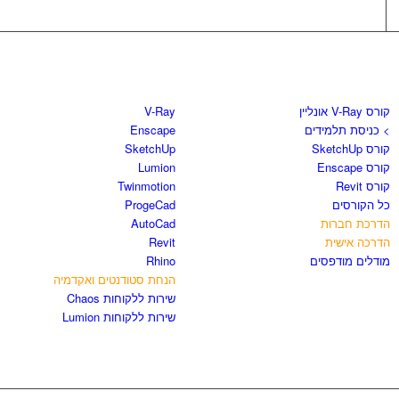
קורסים וספרים
חנות התוכנות
קורס V-Ray אונליין
V-Ray
> כניסת תלמידים
Enscape
קורס SketchUp
SketchUp
קורס Enscape
Lumion
קורס Revit
Twinmotion
כל הקורסים
ProgeCad
הדרכת חברות
AutoCad
הדרכה אישית
Revit
מודלים מודפסים
Rhino
הנחת סטודנטים ואקדמיה
שירות ללקוחות Chaos
שירות ללקוחות Lumion