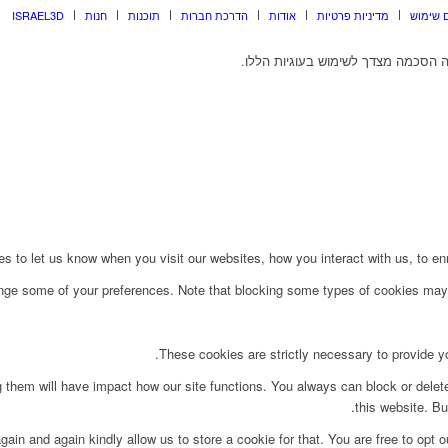
 שימוש
מדיניות פרטיות
אודות
הדרכת חברות
תוכנות
חנות
ISRAEL3D
 הסכמה מצדך לשימוש בעוגיות הללו.
to let us know when you visit our websites, how you interact with us, to enri
ange some of your preferences. Note that blocking some types of cookies may 
These cookies are strictly necessary to provide yo
g them will have impact how our site functions. You always can block or delet
this website. Bu
ain and again kindly allow us to store a cookie for that. You are free to opt ou