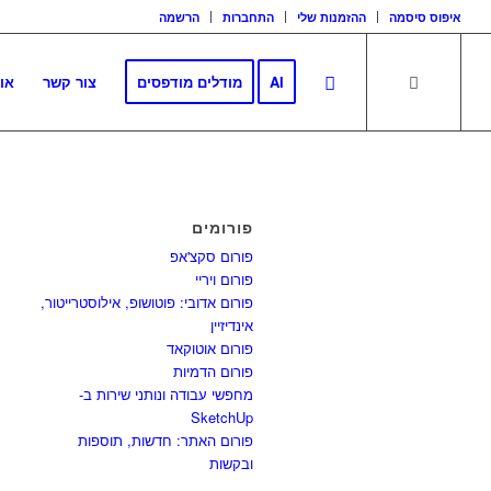
איפוס סיסמה
ההזמנות שלי
התחברות
הרשמה
AI
מודלים מודפסים
צור קשר
או
פורומים
פורום סקצ'אפ
פורום ויריי
פורום אדובי: פוטושופ, אילוסטרייטור,
אינדיזיין
פורום אוטוקאד
פורום הדמיות
מחפשי עבודה ונותני שירות ב-
SketchUp
פורום האתר: חדשות, תוספות
ובקשות