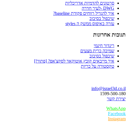
סרטונים להדמיות אדריכליות
DWG -לעיר חדרה
איך להגדיל רווחים פקודת baseline?
שיכפול בסיבוב
עזרה באיפוס ממשק ה styles
תגובות אחרונות
רינדור חינמי
שמיכה כרית מצעים
שיכפול בסיבוב
איך מייבאים קובץ אוטוקאד לסקצ'אפ? [פתור!]
טקסטורה על כריות
בואו נדבר
info@israel3d.co.il
1599-500-180
יצירת קשר
WhatsApp
Facebook
Instagram