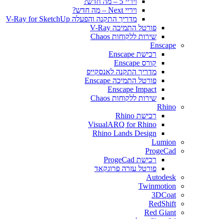
ויריי 5 – מה חדש?
ויריי Next – מה חדש?
מדריך התקנה והפעלה V-Ray for SketchUp
פורטל התמיכה V-Ray
שירות ללקוחות Chaos
Enscape
רכישת Enscape
קורס Enscape
מדריך התקנה לאנסקייפ
פורטל התמיכה Enscape
Enscape Impact
שירות ללקוחות Chaos
Rhino
רכישת Rhino
VisualARQ for Rhino
Rhino Lands Design
Lumion
ProgeCad
רכישת ProgeCad
פורטל עזרה פרוגקאד
Autodesk
Twinmotion
3DCoat
RedShift
Red Giant