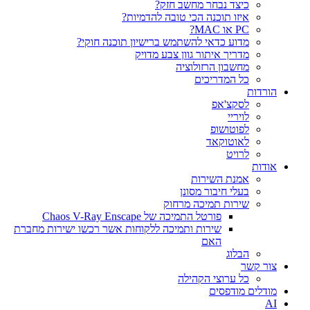
כיצד נבחר מחשב חזק?
איזו תוכנה הכי טובה להדמיות?‎‎
PC או MAC?
מדוע כדאי להשתמש ברישיון תוכנה חוקי?
מדריך איתור גוון צבע מדויק
מחשבון הרזולוציה
כל המדריכים
הורדות
לסקצ'אפ
לויריי
לפוטושופ
לאוטוקאד
לרויט
אודות
אמנת השירות
בעלי חיבור מסונן
שירות תמיכה מרחוק
פורטל התמיכה של Chaos V-Ray Enscape
שירות ותמיכה ללקוחות אשר רכשו ישירות מחברת
האם
הבלוג
צור קשר
כל ערוצי הקהילה
מודלים מודפסים
AI