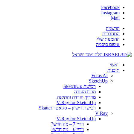
Facebook
Instagram
Mail
הרשמה
התחברות
ההזמנות שלי
איפוס סיסמה
ראשי
תוכנות
Veras AI
SketchUp
רכישת SketchUp
מרכז העזרה
מדריך הורדה והתקנה
V-Ray for SketchUp
רכישת רישיון – סקאטר Skatter
V-Ray
V-Ray for SketchUp
ויריי 7 – מה חדש?
ויריי 6 – מה חדש?