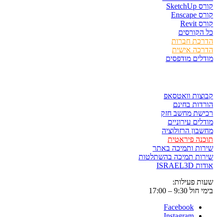
קורס SketchUp
קורס Enscape
קורס Revit
כל הקורסים
הדרכת חברות
הדרכה אישית
מודלים מודפסים
לגזור ולשמור
קבוצות וואטסאפ
הורדות בחינם
רכישת מחשב חזק
מודלים עירוניים
מחשבון הרזולוציה
תוכנה פיראטית
שירות ותמיכה באתר
שירות תמיכה בהשתלטות
אודות ISRAEL3D
שעות פעילות:
בימי חול 9:30 – 17:00
Facebook
Instagram