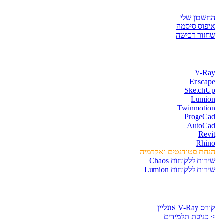
איזור לקוחות
החשבון שלי
איפוס סיסמה
שחזור רכישה
חנות התוכנות
V-Ray
Enscape
SketchUp
Lumion
Twinmotion
ProgeCad
AutoCad
Revit
Rhino
הנחת סטודנטים ואקדמיה
שירות ללקוחות Chaos
שירות ללקוחות Lumion
קורסים וספרים
קורס V-Ray אונליין
> כניסת תלמידים