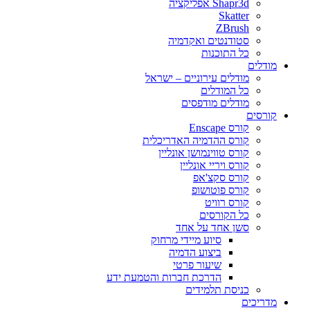
Shapr3d אפליקציה
Skatter
ZBrush
סטודנטים ואקדמיה
כל התוכנות
מודלים
מודלים עירוניים – ישראל
כל המודלים
מודלים מודפסים
קורסים
קורס Enscape
קורס ההדמיה האדריכלית
קורס טווינמושן אונליין
קורס ויריי אונליין
קורס סקצ'אפ
קורס פוטושופ
קורס רוויט
כל הקורסים
סשן אחד על אחד
סיוע מיידי מרחוק
ביצוע הדמיה
שיעור פרטי
הדרכת חברות והטמעת ידע
כניסת תלמידים
מדריכים