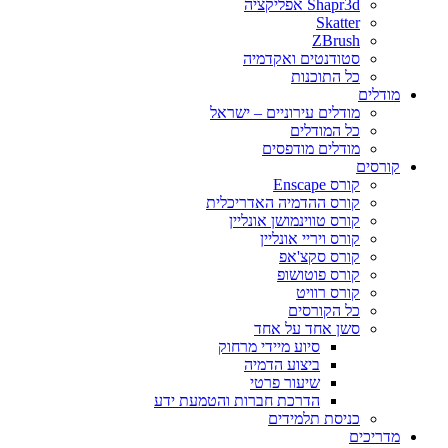
Shapr3d אפליקציה
Skatter
ZBrush
סטודנטים ואקדמיה
כל התוכנות
מודלים
מודלים עירוניים – ישראל
כל המודלים
מודלים מודפסים
קורסים
קורס Enscape
קורס ההדמיה האדריכלית
קורס טווינמושן אונליין
קורס ויריי אונליין
קורס סקצ'אפ
קורס פוטושופ
קורס רוויט
כל הקורסים
סשן אחד על אחד
סיוע מיידי מרחוק
ביצוע הדמיה
שיעור פרטי
הדרכת חברות והטמעת ידע
כניסת תלמידים
מדריכים