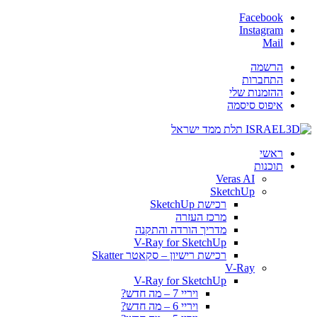
Facebook
Instagram
Mail
הרשמה
התחברות
ההזמנות שלי
איפוס סיסמה
ראשי
תוכנות
Veras AI
SketchUp
רכישת SketchUp
מרכז העזרה
מדריך הורדה והתקנה
V-Ray for SketchUp
רכישת רישיון – סקאטר Skatter
V-Ray
V-Ray for SketchUp
ויריי 7 – מה חדש?
ויריי 6 – מה חדש?