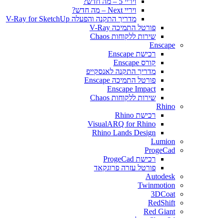
ויריי 5 – מה חדש?
ויריי Next – מה חדש?
מדריך התקנה והפעלה V-Ray for SketchUp
פורטל התמיכה V-Ray
שירות ללקוחות Chaos
Enscape
רכישת Enscape
קורס Enscape
מדריך התקנה לאנסקייפ
פורטל התמיכה Enscape
Enscape Impact
שירות ללקוחות Chaos
Rhino
רכישת Rhino
VisualARQ for Rhino
Rhino Lands Design
Lumion
ProgeCad
רכישת ProgeCad
פורטל עזרה פרוגקאד
Autodesk
Twinmotion
3DCoat
RedShift
Red Giant