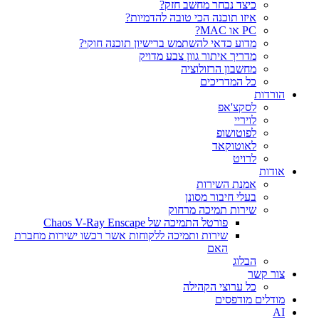
כיצד נבחר מחשב חזק?
איזו תוכנה הכי טובה להדמיות?‎‎
PC או MAC?
מדוע כדאי להשתמש ברישיון תוכנה חוקי?
מדריך איתור גוון צבע מדויק
מחשבון הרזולוציה
כל המדריכים
הורדות
לסקצ'אפ
לויריי
לפוטושופ
לאוטוקאד
לרויט
אודות
אמנת השירות
בעלי חיבור מסונן
שירות תמיכה מרחוק
פורטל התמיכה של Chaos V-Ray Enscape
שירות ותמיכה ללקוחות אשר רכשו ישירות מחברת
האם
הבלוג
צור קשר
כל ערוצי הקהילה
מודלים מודפסים
AI