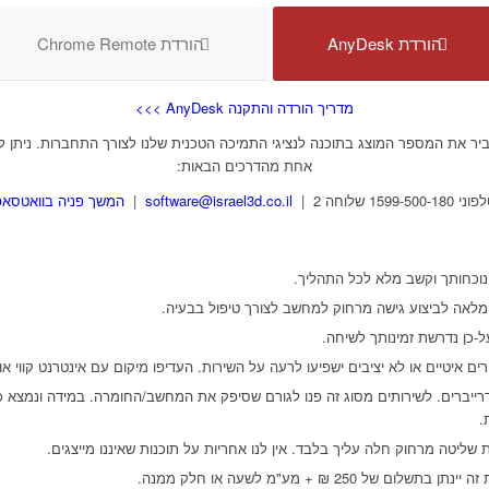
הורדת AnyDesk
הורדת Chrome Remote
מדריך הורדה והתקנה AnyDesk >>>
יר את המספר המוצג בתוכנה לנציגי התמיכה הטכנית שלנו לצורך התחברות. ניתן 
אחת מהדרכים הבאות:
י 1599-500-180 שלוחה 2 |
software@israel3d.co.il
|
המשך פניה בוואטסאפ
נוכחותך וקשב מלא לכל התהליך.
לאה לביצוע גישה מרחוק למחשב לצורך טיפול בבעיה.
ל-כן נדרשת זמינותך לשיחה.
רים איטיים או לא יציבים ישפיעו לרעה על השירות. העדיפו מיקום עם אינטרנט קווי או
רייברים. לשירותים מסוג זה פנו לגורם שסיפק את המחשב/החומרה. במידה ונמצא כ
.
שליטה מרחוק חלה עליך בלבד. אין לנו אחריות על תוכנות שאיננו מייצגים.
250 ₪ + מע"מ לשעה או חלק ממנה.