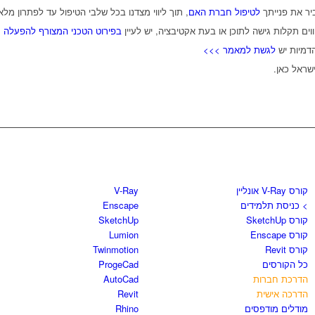
יר את פנייתך
לטיפול חברת האם
, תוך ליווי מצדנו בכל שלבי הטיפול עד לפתרון מלא
וים תקלות גישה לתוכן או בעת אקטיבציה, יש לעיין
בפירוט הטכני המצורף להפעלה ת
דמיות יש
לגשת למאמר >>>
ראל כאן.
קורסים וספרים
חנות התוכנות
קורס V-Ray אונליין
V-Ray
> כניסת תלמידים
Enscape
קורס SketchUp
SketchUp
קורס Enscape
Lumion
קורס Revit
Twinmotion
כל הקורסים
ProgeCad
הדרכת חברות
AutoCad
הדרכה אישית
Revit
מודלים מודפסים
Rhino