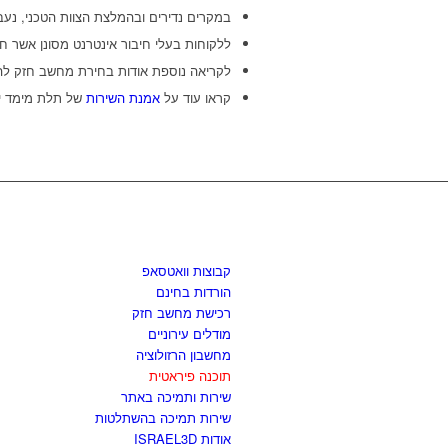
במקרים נדירים ובהמלצת הצוות הטכני, נעב
ללקוחות בעלי חיבור אינטרנט מסונן אשר חו
לקריאה נוספת אודות בחירת מחשב חזק לה
קראו עוד על
אמנת השירות
של תלת מימד יש
לגזור ולשמור
קבוצות וואטסאפ
הורדות בחינם
רכישת מחשב חזק
מודלים עירוניים
מחשבון הרזולוציה
תוכנה פיראטית
שירות ותמיכה באתר
שירות תמיכה בהשתלטות
אודות ISRAEL3D