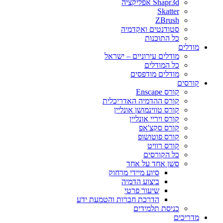
Shapr3d אפליקציה
Skatter
ZBrush
סטודנטים ואקדמיה
כל התוכנות
מודלים
מודלים עירוניים – ישראל
כל המודלים
מודלים מודפסים
קורסים
קורס Enscape
קורס ההדמיה האדריכלית
קורס טווינמושן אונליין
קורס ויריי אונליין
קורס סקצ'אפ
קורס פוטושופ
קורס רוויט
כל הקורסים
סשן אחד על אחד
סיוע מיידי מרחוק
ביצוע הדמיה
שיעור פרטי
הדרכת חברות והטמעת ידע
כניסת תלמידים
מדריכים