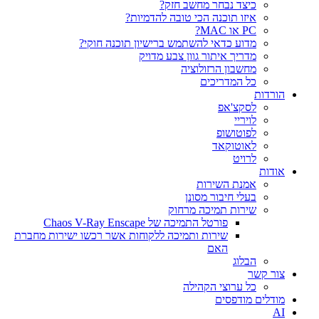
כיצד נבחר מחשב חזק?
איזו תוכנה הכי טובה להדמיות?‎‎
PC או MAC?
מדוע כדאי להשתמש ברישיון תוכנה חוקי?
מדריך איתור גוון צבע מדויק
מחשבון הרזולוציה
כל המדריכים
הורדות
לסקצ'אפ
לויריי
לפוטושופ
לאוטוקאד
לרויט
אודות
אמנת השירות
בעלי חיבור מסונן
שירות תמיכה מרחוק
פורטל התמיכה של Chaos V-Ray Enscape
שירות ותמיכה ללקוחות אשר רכשו ישירות מחברת
האם
הבלוג
צור קשר
כל ערוצי הקהילה
מודלים מודפסים
AI