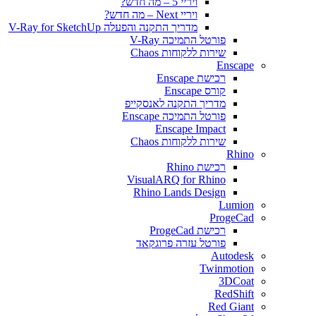
ויריי 5 – מה חדש?
ויריי Next – מה חדש?
מדריך התקנה והפעלה V-Ray for SketchUp
פורטל התמיכה V-Ray
שירות ללקוחות Chaos
Enscape
רכישת Enscape
קורס Enscape
מדריך התקנה לאנסקייפ
פורטל התמיכה Enscape
Enscape Impact
שירות ללקוחות Chaos
Rhino
רכישת Rhino
VisualARQ for Rhino
Rhino Lands Design
Lumion
ProgeCad
רכישת ProgeCad
פורטל עזרה פרוגקאד
Autodesk
Twinmotion
3DCoat
RedShift
Red Giant