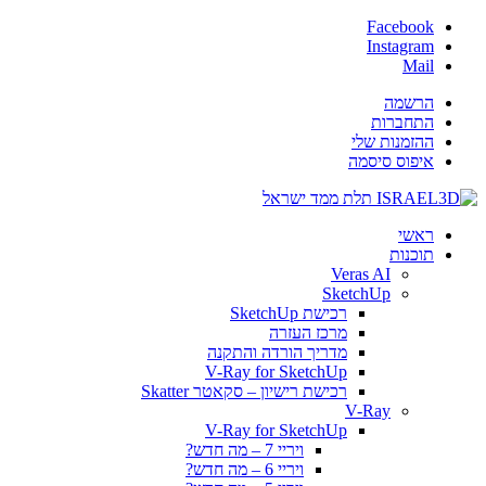
Facebook
Instagram
Mail
הרשמה
התחברות
ההזמנות שלי
איפוס סיסמה
ראשי
תוכנות
Veras AI
SketchUp
רכישת SketchUp
מרכז העזרה
מדריך הורדה והתקנה
V-Ray for SketchUp
רכישת רישיון – סקאטר Skatter
V-Ray
V-Ray for SketchUp
ויריי 7 – מה חדש?
ויריי 6 – מה חדש?