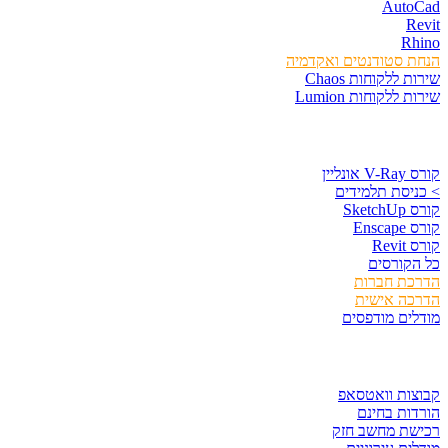
Auto
R
Rh
 סטודנטים ואקדמיה
 ללקוחות Chaos
 ללקוחות Lumion
סים וספרים
נליין
יסת תלמידים
Sket
Ens
Rev
קורסים
כת חברות
כה אישית
ים מודפסים
ר ולשמור
ות וואטסאפ
ות בחינם
שת מחשב חזק