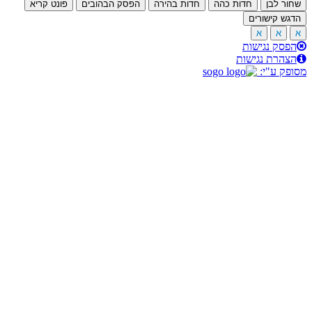
ר לבן
חדות כהה
חדות בהירה
הפסק הבהובים
פונט קריא
ש קישורים
א
א
סק נגישות
הרת נגישות
ק ע"י: