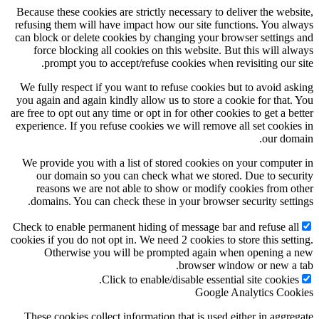
Because these cookies are strictly necessary to deliver the webs
refusing them will have impact how our site functions. You al
can block or delete cookies by changing your browser settings
force blocking all cookies on this website. But this will al
prompt you to accept/refuse cookies when revisiting our s
We fully respect if you want to refuse cookies but to avoid as
you again and again kindly allow us to store a cookie for that.
are free to opt out any time or opt in for other cookies to get a be
experience. If you refuse cookies we will remove all set cookie
our dom
We provide you with a list of stored cookies on your compute
our domain so you can check what we stored. Due to secu
reasons we are not able to show or modify cookies from o
domains. You can check these in your browser security setti
Check to enable permanent hiding of message bar and refuse al
cookies if you do not opt in. We need 2 cookies to store this sett
Otherwise you will be prompted again when opening a
browser window or new a 
Click to enable/disable essential site cookies
Google Analytics Coo
These cookies collect information that is used either in aggre