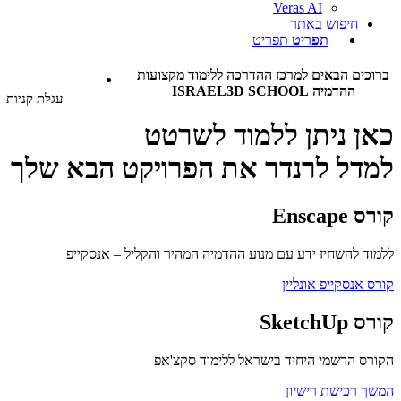
Veras AI
חיפוש באתר
תפריט
תפריט
כים הבאים למרכז ההדרכה ללימוד מקצועות
ההדמיה ISRAEL3D SCHOOL
עגלת קניות
ן ניתן ללמוד
לשרטט
דל
לרנדר
את הפרויקט הבא שלך
Enscap
ד להשחיז ידע עם מנוע ההדמיה המהיר והקליל – אנסקייפ
 אנסקייפ אונליין
SketchU
ס הרשמי היחיד בישראל ללימוד סקצ'אפ
ך
רכישת רישיון