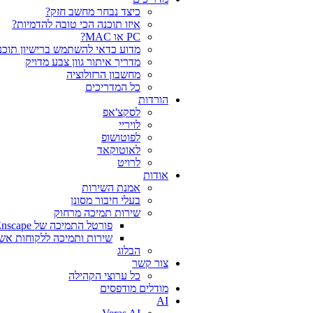
כיצד נבחר מחשב חזק?
איזו תוכנה הכי טובה להדמיות?‎‎
PC או MAC?
מדוע כדאי להשתמש ברישיון תוכנה
מדריך איתור גוון צבע מדויק
מחשבון הרזולוציה
כל המדריכים
הורדות
לסקצ'אפ
לויריי
לפוטושופ
לאוטוקאד
לרויט
אודות
אמנת השירות
בעלי חיבור מסונן
שירות תמיכה מרחוק
פורטל התמיכה של Chaos V-Ray Enscape
שירות ותמיכה ללקוחות אש
הבלוג
צור קשר
כל ערוצי הקהילה
מודלים מודפסים
AI