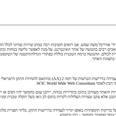
 ישראל ISRAEL3D מופעל על ידי אדריכל משה שמש. אנו רואים חשיבות רבה במתן שירות שוויונ
בים רבים בהנגשה של אתר האינטרנט, על-מנת לאפשר גלישה בנוחות ובקל
וית לכולם. ההנגשה ברמה הטכנית כוללת כפתורי הגדלה/הקטנה של הטקס
 בתצוגת האתר.
יות והאתר מעודכן בתוכן בתדירות גבוהה, ייתכן שגם בהמשך יהיו דפים או 
כנן אלא עקב טעויות העלולות לקרות בתום לב ו\או בשל תקלה טכנית זמנית
ל בדיקות תקופתיות באופן תדיר לעמידה בדרישות התקן, בליווי הפניית מ
 (כפי שמוגדר בהמשך – רכז נגישות).