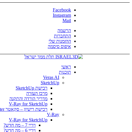
Facebook
Instagram
Mail
הרשמה
התחברות
ההזמנות שלי
איפוס סיסמה
ראשי
תוכנות
Veras AI
SketchUp
רכישת SketchUp
מרכז העזרה
מדריך הורדה והתקנה
V-Ray for SketchUp
רכישת רישיון – סקאטר Skatter
V-Ray
V-Ray for SketchUp
ויריי 7 – מה חדש?
ויריי 6 – מה חדש?