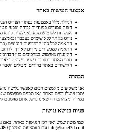
אמצעי הנגישות באתר
הגדלת מלל באמצעות כפתור תפריט הנגי
הצגת עמודים בניגודיות גבוהה וצבעי נג
אפשרות לשימוש מלא באמצעות קורא מסך
ניווט באתר ללא שימוש בעכבר (באמצעות מקש TAB, חיצים
התאמה לכל סוגי הדפדפנים הנפוצים (כרו
התאמה למכשירים ניידים לאורך ולרוחב
הימנעות משימוש במרכיבים כגון הבהובים
תכני האתר כתובים בשפה פשוטה ומאורג
הקישורים באתר ברורים ומכילים הסבר לא
הבהרה
אנו משקיעים מאמצים רבים לאפשר גלישה נגישה
יתכן ויתגלו דפים באתר ו/או תכנים מסוימים ש
במידה ומצאתם דף שאינו נגיש, אתם מוזמנים לי
פניות בנושא נגישות
שמי משה שמש ואני רכז הנגישות באתר. באם נת
info@israel3d.co.il וגם באמצעות הטלפון 054-546-4080 וגם בטלפון 1599-500-180 שלוחה 1;