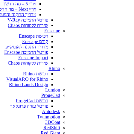
ויריי 5 – מה חדש?
ויריי Next – מה חדש?
מדריך התקנה והפעלה y for SketchUp
פורטל התמיכה V-Ray
שירות ללקוחות Chaos
Enscape
רכישת Enscape
קורס Enscape
מדריך התקנה לאנסקייפ
פורטל התמיכה Enscape
Enscape Impact
שירות ללקוחות Chaos
Rhino
רכישת Rhino
VisualARQ for Rhino
Rhino Lands Design
Lumion
ProgeCad
רכישת ProgeCad
פורטל עזרה פרוגקאד
Autodesk
Twinmotion
3DCoat
RedShift
Red Giant