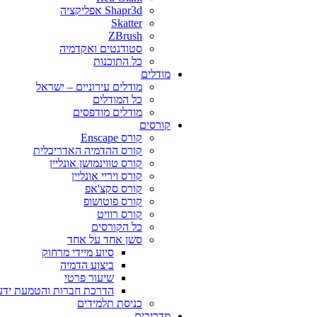
Shapr3d אפליקציה
Skatter
ZBrush
סטודנטים ואקדמיה
כל התוכנות
מודלים
מודלים עירוניים – ישראל
כל המודלים
מודלים מודפסים
קורסים
קורס Enscape
קורס ההדמיה האדריכלית
קורס טווינמושן אונליין
קורס ויריי אונליין
קורס סקצ'אפ
קורס פוטושופ
קורס רוויט
כל הקורסים
סשן אחד על אחד
סיוע מיידי מרחוק
ביצוע הדמיה
שיעור פרטי
הדרכת חברות והטמעת ידע
כניסת תלמידים
מדריכים