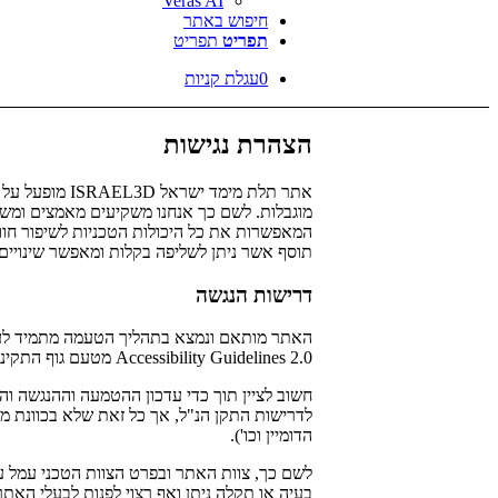
Veras AI
חיפוש באתר
תפריט
תפריט
0
עגלת קניות
הצהרת נגישות
אתר תלת מימד
מוגבלות. לשם כך אנחנו משקיעים מאמצים ומשא
המאפשרות את כל היכולות הטכניות לשיפור חו
תוסף אשר ניתן לשליפה בקלות ומאפשר שינויים
דרישות הנגשה
Accessibility Guidelines 2.0 מטעם גוף התקינה הבין-לאומי W3C World Wide Web Consortium.
חשוב לציין תוך כדי עדכון ההטמעה וההנגשה וה
לדרישות התקן הנ"ל, אך כל זאת שלא בכוונת מת
הדומיין וכו').
לשם כך, צוות האתר ובפרט הצוות הטכני עמל ע
בעיה או תקלה ניתן ואף רצוי לפנות לבעלי האתר