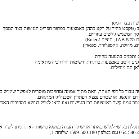
שות בצד המסך
טיב (טקסט בהיר על רקע כהה) באמצעות כפתור תפריט הנגישות בצד המסך
 המשמש גולשים עיוורים.
 ו-Enter)
ם, מוזילה, אקספלורר, ספארי)
 ותכנים בתנועה מהירה
נים היטב באמצעות כותרות ורשימות והיררכיה מתאימה
ן הם מובילים.
 עבור כל דפי האתר, וזאת מתוך אמונה ומחויבות מוסרית לאפשר שימוש בא
טרם הונגשו, או שטרם נמצא הפתרון הטכנולוגי המתאים.
צור עמנו קשר באמצעות רכז הנגישות ואנו נדאג לטפל בנושא במהירות האפ
קלת בקושי לגלוש באתר או יש לך הערה בנושא נגישות האתר ניתן ליצור א