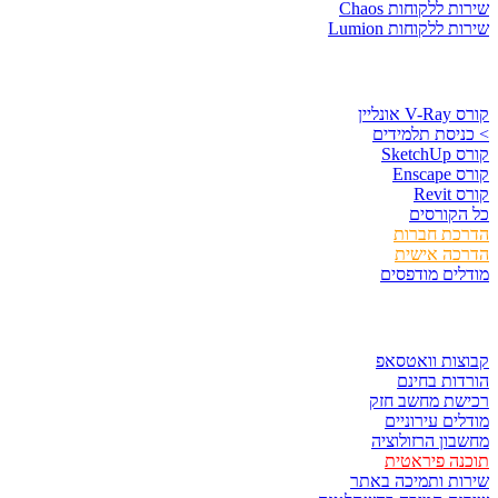
שירות ללקוחות Chaos
שירות ללקוחות Lumion
קורסים וספרים
קורס V-Ray אונליין
> כניסת תלמידים
קורס SketchUp
קורס Enscape
קורס Revit
כל הקורסים
הדרכת חברות
הדרכה אישית
מודלים מודפסים
לגזור ולשמור
קבוצות וואטסאפ
הורדות בחינם
רכישת מחשב חזק
מודלים עירוניים
מחשבון הרזולוציה
תוכנה פיראטית
שירות ותמיכה באתר