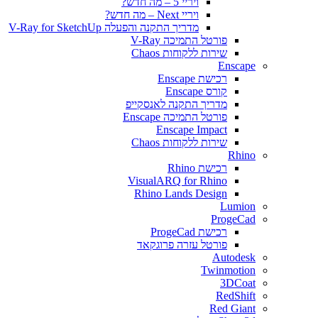
ויריי 5 – מה חדש?
ויריי Next – מה חדש?
מדריך התקנה והפעלה V-Ray for SketchUp
פורטל התמיכה V-Ray
שירות ללקוחות Chaos
Enscape
רכישת Enscape
קורס Enscape
מדריך התקנה לאנסקייפ
פורטל התמיכה Enscape
Enscape Impact
שירות ללקוחות Chaos
Rhino
רכישת Rhino
VisualARQ for Rhino
Rhino Lands Design
Lumion
ProgeCad
רכישת ProgeCad
פורטל עזרה פרוגקאד
Autodesk
Twinmotion
3DCoat
RedShift
Red Giant