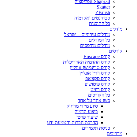
Shapr3d אפליקציה
Skatter
ZBrush
סטודנטים ואקדמיה
כל התוכנות
מודלים
מודלים עירוניים – ישראל
כל המודלים
מודלים מודפסים
קורסים
קורס Enscape
קורס ההדמיה האדריכלית
קורס טווינמושן אונליין
קורס ויריי אונליין
קורס סקצ'אפ
קורס פוטושופ
קורס רוויט
כל הקורסים
סשן אחד על אחד
סיוע מיידי מרחוק
ביצוע הדמיה
שיעור פרטי
הדרכת חברות והטמעת ידע
כניסת תלמידים
מדריכים