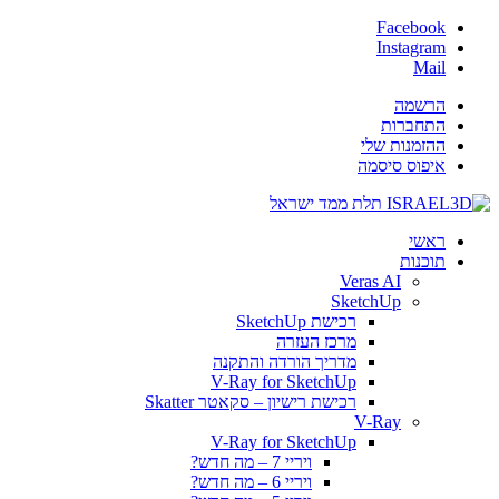
Facebook
Instagram
Mail
הרשמה
התחברות
ההזמנות שלי
איפוס סיסמה
ראשי
תוכנות
Veras AI
SketchUp
רכישת SketchUp
מרכז העזרה
מדריך הורדה והתקנה
V-Ray for SketchUp
רכישת רישיון – סקאטר Skatter
V-Ray
V-Ray for SketchUp
ויריי 7 – מה חדש?
ויריי 6 – מה חדש?