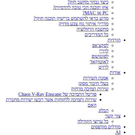
כיצד נבחר מחשב חזק?
איזו תוכנה הכי טובה להדמיות?‎‎
PC או MAC?
מדוע כדאי להשתמש ברישיון תוכנה חוקי?
מדריך איתור גוון צבע מדויק
מחשבון הרזולוציה
כל המדריכים
הורדות
לסקצ'אפ
לויריי
לפוטושופ
לאוטוקאד
לרויט
אודות
אמנת השירות
בעלי חיבור מסונן
שירות תמיכה מרחוק
פורטל התמיכה של Chaos V-Ray Enscape
שירות ותמיכה ללקוחות אשר רכשו ישירות מחברת
האם
הבלוג
צור קשר
כל ערוצי הקהילה
מודלים מודפסים
AI