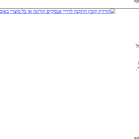
#p
ל
.
#d