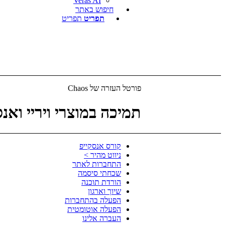
Veras AI
חיפוש באתר
תפריט
תפריט
פורטל העזרה של Chaos
תמיכה במוצרי ויריי ואנס
קורס אנסקייפ
ניווט מהיר >
התחברות לאתר
שכחתי סיסמה
הורדת תוכנה
שיוך וארגון
הפעלה בהתחברות
הפעלה אוטומטית
העברה אלינו