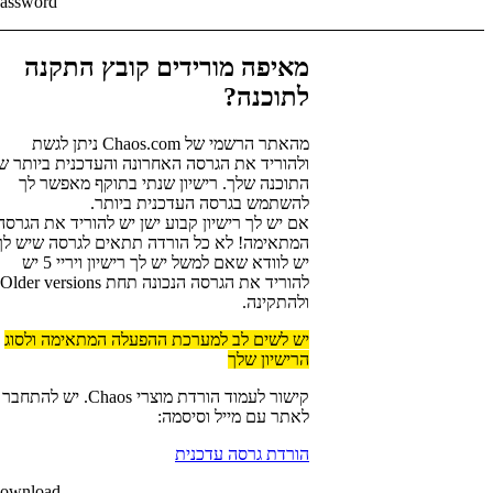
assword
מאיפה מורידים קובץ התקנה
לתוכנה?
מהאתר הרשמי של Chaos.com ניתן לגשת
ולהוריד את הגרסה האחרונה והעדכנית ביותר ש
התוכנה שלך. רישיון שנתי בתוקף מאפשר לך
להשתמש בגרסה העדכנית ביותר.
אם יש לך רישיון קבוע ישן יש להוריד את הגרסה
המתאימה! לא כל הורדה תתאים לגרסה שיש לך
יש לוודא שאם למשל יש לך רישיון ויריי 5 יש
להוריד את הגרסה הנכונה תחת Older versions
ולהתקינה.
יש לשים לב למערכת ההפעלה המתאימה ולסוג
הרישיון שלך
קישור לעמוד הורדת מוצרי Chaos. יש להתחבר
לאתר עם מייל וסיסמה:
הורדת גרסה עדכנית
ownload