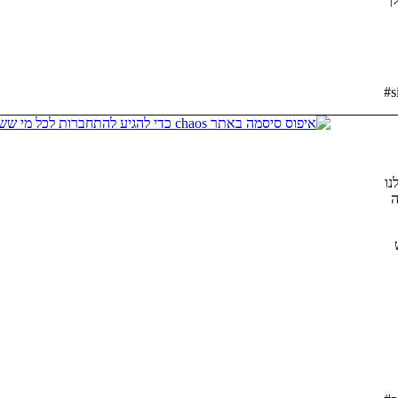
#s
נו
ה