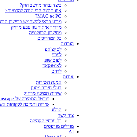
כיצד נבחר מחשב חזק?
איזו תוכנה הכי טובה להדמיות?‎‎
PC או MAC?
מדוע כדאי להשתמש ברישיון תוכנה
מדריך איתור גוון צבע מדויק
מחשבון הרזולוציה
כל המדריכים
הורדות
לסקצ'אפ
לויריי
לפוטושופ
לאוטוקאד
לרויט
אודות
אמנת השירות
בעלי חיבור מסונן
שירות תמיכה מרחוק
פורטל התמיכה של Chaos V-Ray Enscape
שירות ותמיכה ללקוחות אש
הבלוג
צור קשר
כל ערוצי הקהילה
מודלים מודפסים
AI