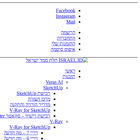
Facebook
Instagram
Mail
הרשמה
התחברות
ההזמנות שלי
איפוס סיסמה
ראשי
תוכנות
Veras AI
SketchUp
רכישת SketchUp
מרכז העזרה
מדריך הורדה והתקנה
V-Ray for SketchUp
רכישת רישיון – סקאטר Skatter
V-Ray
V-Ray for SketchUp
ויריי 7 – מה חדש?
ויריי 6 – מה חדש?