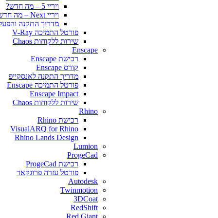
ויריי 5 – מה חדש?
ויריי Next – מה חדש?
מדריך התקנה והפעלה y for SketchUp
פורטל התמיכה V-Ray
שירות ללקוחות Chaos
Enscape
רכישת Enscape
קורס Enscape
מדריך התקנה לאנסקייפ
פורטל התמיכה Enscape
Enscape Impact
שירות ללקוחות Chaos
Rhino
רכישת Rhino
VisualARQ for Rhino
Rhino Lands Design
Lumion
ProgeCad
רכישת ProgeCad
פורטל עזרה פרוגקאד
Autodesk
Twinmotion
3DCoat
RedShift
Red Giant