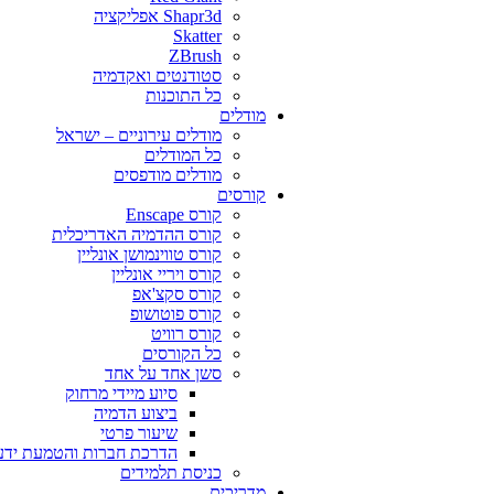
Shapr3d אפליקציה
Skatter
ZBrush
סטודנטים ואקדמיה
כל התוכנות
מודלים
מודלים עירוניים – ישראל
כל המודלים
מודלים מודפסים
קורסים
קורס Enscape
קורס ההדמיה האדריכלית
קורס טווינמושן אונליין
קורס ויריי אונליין
קורס סקצ'אפ
קורס פוטושופ
קורס רוויט
כל הקורסים
סשן אחד על אחד
סיוע מיידי מרחוק
ביצוע הדמיה
שיעור פרטי
הדרכת חברות והטמעת ידע
כניסת תלמידים
מדריכים