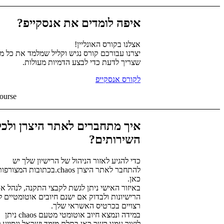
איפה לומדים את אנסקייפ?
אצלנו בקורס האונליין!
יצרנו עבורכם קורס נגיש וקליל שמלמד את כל מ
שצריך לדעת כדי לבצע הדמיות מעולות.
לקורס אנסקייפ
ourse
איך מתחברים לאתר היצרן ולכל
השירותים?
כדי להגיע לאזור הניהול של הרישיון שלך יש
להתחבר לאתר היצרן chaos.בכתובות המצורפ
כאן.
באיזור האישי ניתן לגשת לקבצי התקנה, לנהל א
הרישיונות ולבדוק אם ישנם חיובים אוטומטיים ל
רצויים בכרטיס האשראי שלך.
במידה ונמצא חיוב אוטומטי מטעם chaos ניתן
ליצור עמנו קשר כאן בתלת מימד ישראל ונסייע 