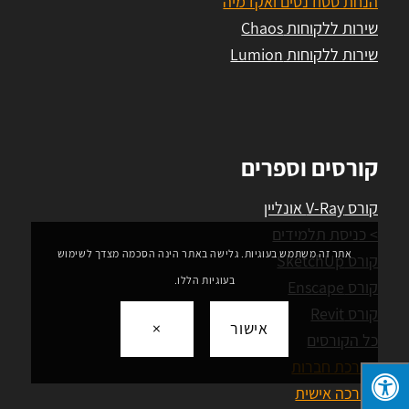
הנחת סטודנטים ואקדמיה
שירות ללקוחות Chaos
שירות ללקוחות Lumion
קורסים וספרים
קורס V-Ray אונליין
> כניסת תלמידים
אתר זה משתמש בעוגיות. גלישה באתר הינה הסכמה מצדך לשימוש
קורס SketchUp
בעוגיות הללו.
קורס Enscape
קורס Revit
אישור
×
כל הקורסים
הדרכת חברות
הדרכה אישית