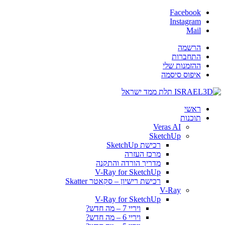
Facebook
Instagram
Mail
הרשמה
התחברות
ההזמנות שלי
איפוס סיסמה
ראשי
תוכנות
Veras AI
SketchUp
רכישת SketchUp
מרכז העזרה
מדריך הורדה והתקנה
V-Ray for SketchUp
רכישת רישיון – סקאטר Skatter
V-Ray
V-Ray for SketchUp
ויריי 7 – מה חדש?
ויריי 6 – מה חדש?