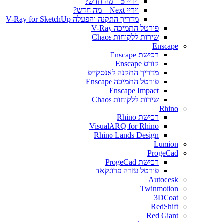
ויריי 5 – מה חדש?
ויריי Next – מה חדש?
מדריך התקנה והפעלה V-Ray for SketchUp
פורטל התמיכה V-Ray
שירות ללקוחות Chaos
Enscape
רכישת Enscape
קורס Enscape
מדריך התקנה לאנסקייפ
פורטל התמיכה Enscape
Enscape Impact
שירות ללקוחות Chaos
Rhino
רכישת Rhino
VisualARQ for Rhino
Rhino Lands Design
Lumion
ProgeCad
רכישת ProgeCad
פורטל עזרה פרוגקאד
Autodesk
Twinmotion
3DCoat
RedShift
Red Giant