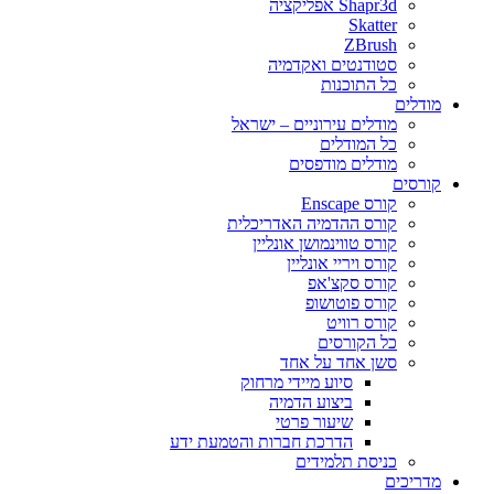
Shapr3d אפליקציה
Skatter
ZBrush
סטודנטים ואקדמיה
כל התוכנות
מודלים
מודלים עירוניים – ישראל
כל המודלים
מודלים מודפסים
קורסים
קורס Enscape
קורס ההדמיה האדריכלית
קורס טווינמושן אונליין
קורס ויריי אונליין
קורס סקצ'אפ
קורס פוטושופ
קורס רוויט
כל הקורסים
סשן אחד על אחד
סיוע מיידי מרחוק
ביצוע הדמיה
שיעור פרטי
הדרכת חברות והטמעת ידע
כניסת תלמידים
מדריכים