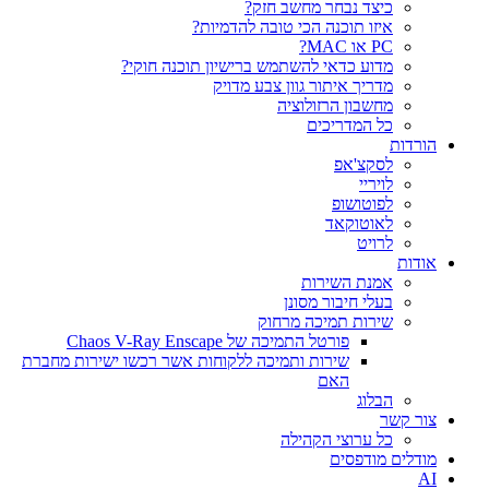
כיצד נבחר מחשב חזק?
איזו תוכנה הכי טובה להדמיות?‎‎
PC או MAC?
מדוע כדאי להשתמש ברישיון תוכנה חוקי?
מדריך איתור גוון צבע מדויק
מחשבון הרזולוציה
כל המדריכים
הורדות
לסקצ'אפ
לויריי
לפוטושופ
לאוטוקאד
לרויט
אודות
אמנת השירות
בעלי חיבור מסונן
שירות תמיכה מרחוק
פורטל התמיכה של Chaos V-Ray Enscape
שירות ותמיכה ללקוחות אשר רכשו ישירות מחברת
האם
הבלוג
צור קשר
כל ערוצי הקהילה
מודלים מודפסים
AI