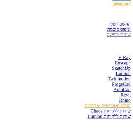
Instagram
איזור לקוחות
החשבון שלי
איפוס סיסמה
שחזור רכישה
חנות התוכנות
V-Ray
Enscape
SketchUp
Lumion
Twinmotion
ProgeCad
AutoCad
Revit
Rhino
הנחת סטודנטים ואקדמיה
שירות ללקוחות Chaos
שירות ללקוחות Lumion
קורסים וספרים