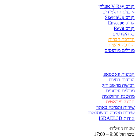
קורס V-Ray אונליין
> כניסת תלמידים
קורס SketchUp
קורס Enscape
קורס Revit
כל הקורסים
הדרכת חברות
הדרכה אישית
מודלים מודפסים
לגזור ולשמור
קבוצות וואטסאפ
הורדות בחינם
רכישת מחשב חזק
מודלים עירוניים
מחשבון הרזולוציה
תוכנה פיראטית
שירות ותמיכה באתר
שירות תמיכה בהשתלטות
אודות ISRAEL3D
שעות פעילות:
בימי חול 9:30 – 17:00