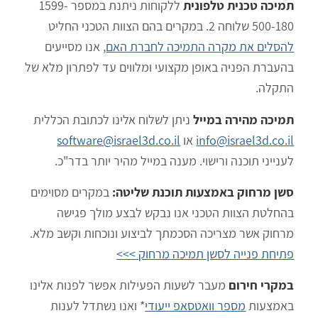
תמיכה טכנית טלפונית
ללקוחות ניתנת במספר 1599-
500-180 שלוחה 2. במקרים בהם הצוות הטכני החליט
להסלים את מקרה התמיכה לחברת האם
, אנו מסייעים
בהעברת הפניה באופן מקצועי ומלווים עד לפתרון מלא של
התקלה.
תמיכה מהירה במייל
ניתן לשלוח אלינו לכתובת הכללית
info@israel3d.co.il
או
software@israel3d.co.il
לענייני תוכנה ורישוי. מענה במייל מהיר יותר בדר"כ.
סשן מרחוק באמצעות תוכנת שליטה:
במקרים מסוימים
בהחלטת הצוות הטכני אנו נבקש לבצע מולך פגישה
מרחוק אשר מצריכה הסכמתך לביצוע ונוכחות וקשב מלא.
פתיחת פנייה לסשן תמיכה מרחוק >>>
במקרי חירום
מעבר לשעות הפעילות אפשר לפנות אלינו
באמצעות
מספר וואטסאפ ייעודי
* ואנו נשתדל לענות