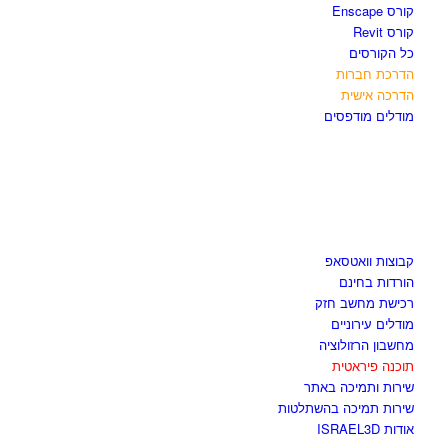
קורס Enscape
קורס Revit
כל הקורסים
הדרכת חברות
הדרכה אישית
מודלים מודפסים
לגזור ולשמור
קבוצות וואטסאפ
הורדות בחינם
רכישת מחשב חזק
מודלים עירוניים
מחשבון הרזולוציה
תוכנה פיראטית
שירות ותמיכה באתר
שירות תמיכה בהשתלטות
אודות ISRAEL3D