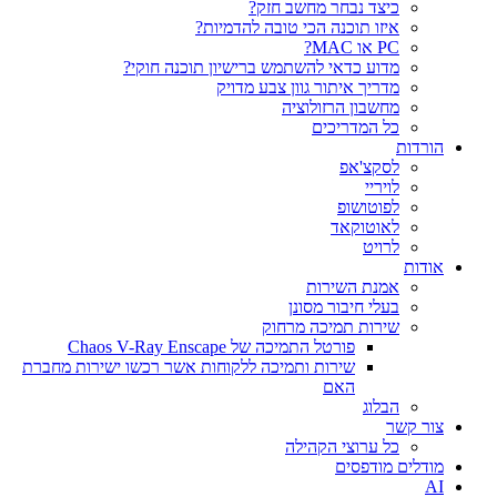
כיצד נבחר מחשב חזק?
איזו תוכנה הכי טובה להדמיות?‎‎
PC או MAC?
מדוע כדאי להשתמש ברישיון תוכנה חוקי?
מדריך איתור גוון צבע מדויק
מחשבון הרזולוציה
כל המדריכים
הורדות
לסקצ'אפ
לויריי
לפוטושופ
לאוטוקאד
לרויט
אודות
אמנת השירות
בעלי חיבור מסונן
שירות תמיכה מרחוק
פורטל התמיכה של Chaos V-Ray Enscape
שירות ותמיכה ללקוחות אשר רכשו ישירות מחברת
האם
הבלוג
צור קשר
כל ערוצי הקהילה
מודלים מודפסים
AI