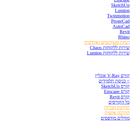
SketchUp
Lumion
Twinmotion
ProgeCad
AutoCad
Revit
Rhino
הנחת סטודנטים ואקדמיה
שירות ללקוחות Chaos
שירות ללקוחות Lumion
קורסים וספרים
קורס V-Ray אונליין
> כניסת תלמידים
קורס SketchUp
קורס Enscape
קורס Revit
כל הקורסים
הדרכת חברות
הדרכה אישית
מודלים מודפסים
לגזור ולשמור