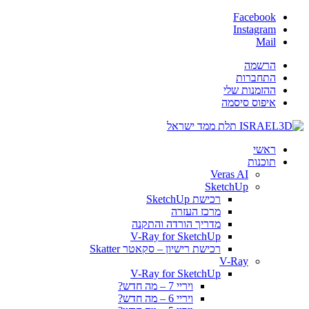
Facebook
Instagram
Mail
הרשמה
התחברות
ההזמנות שלי
איפוס סיסמה
ראשי
תוכנות
Veras AI
SketchUp
רכישת SketchUp
מרכז העזרה
מדריך הורדה והתקנה
V-Ray for SketchUp
רכישת רישיון – סקאטר Skatter
V-Ray
V-Ray for SketchUp
ויריי 7 – מה חדש?
ויריי 6 – מה חדש?