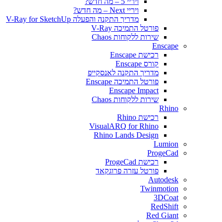
ויריי 5 – מה חדש?
ויריי Next – מה חדש?
מדריך התקנה והפעלה V-Ray for SketchUp
פורטל התמיכה V-Ray
שירות ללקוחות Chaos
Enscape
רכישת Enscape
קורס Enscape
מדריך התקנה לאנסקייפ
פורטל התמיכה Enscape
Enscape Impact
שירות ללקוחות Chaos
Rhino
רכישת Rhino
VisualARQ for Rhino
Rhino Lands Design
Lumion
ProgeCad
רכישת ProgeCad
פורטל עזרה פרוגקאד
Autodesk
Twinmotion
3DCoat
RedShift
Red Giant