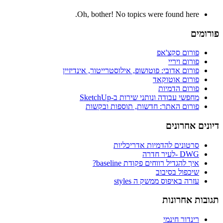
Oh, bother! No topics were found here.
פורומים
פורום סקצ'אפ
פורום ויריי
פורום אדובי: פוטושופ, אילוסטרייטור, אינדיזיין
פורום אוטוקאד
פורום הדמיות
מחפשי עבודה ונותני שירות ב-SketchUp
פורום האתר: חדשות, תוספות ובקשות
דיונים אחרונים
סרטונים להדמיות אדריכליות
DWG -לעיר חדרה
איך להגדיל רווחים פקודת baseline?
שיכפול בסיבוב
עזרה באיפוס ממשק ה styles
תגובות אחרונות
רינדור חינמי