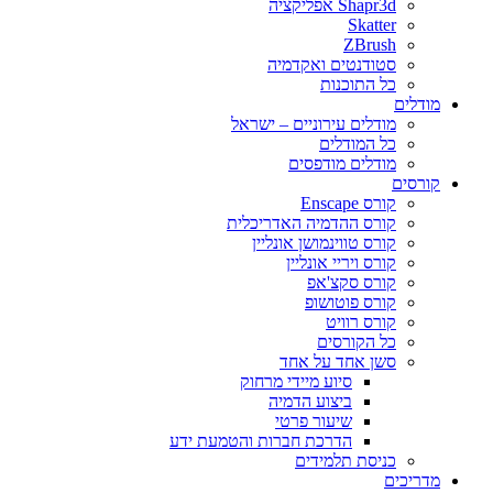
Shapr3d אפליקציה
Skatter
ZBrush
סטודנטים ואקדמיה
כל התוכנות
מודלים
מודלים עירוניים – ישראל
כל המודלים
מודלים מודפסים
קורסים
קורס Enscape
קורס ההדמיה האדריכלית
קורס טווינמושן אונליין
קורס ויריי אונליין
קורס סקצ'אפ
קורס פוטושופ
קורס רוויט
כל הקורסים
סשן אחד על אחד
סיוע מיידי מרחוק
ביצוע הדמיה
שיעור פרטי
הדרכת חברות והטמעת ידע
כניסת תלמידים
מדריכים