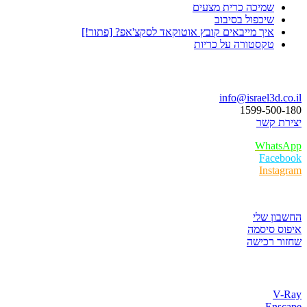
שמיכה כרית מצעים
שיכפול בסיבוב
איך מייבאים קובץ אוטוקאד לסקצ'אפ? [פתור!]
טקסטורה על כריות
בואו נדבר
info@israel3d.co.il
1599-500-180
יצירת קשר
WhatsApp
Facebook
Instagram
איזור לקוחות
החשבון שלי
איפוס סיסמה
שחזור רכישה
חנות התוכנות
V-Ray
Enscape