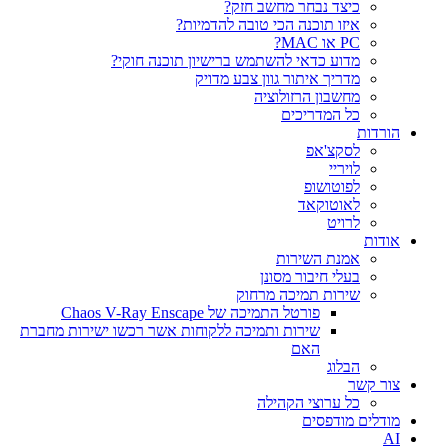
כיצד נבחר מחשב חזק?
איזו תוכנה הכי טובה להדמיות?‎‎
PC או MAC?
מדוע כדאי להשתמש ברישיון תוכנה חוקי?
מדריך איתור גוון צבע מדויק
מחשבון הרזולוציה
כל המדריכים
הורדות
לסקצ'אפ
לויריי
לפוטושופ
לאוטוקאד
לרויט
אודות
אמנת השירות
בעלי חיבור מסונן
שירות תמיכה מרחוק
פורטל התמיכה של Chaos V-Ray Enscape
שירות ותמיכה ללקוחות אשר רכשו ישירות מחברת
האם
הבלוג
צור קשר
כל ערוצי הקהילה
מודלים מודפסים
AI