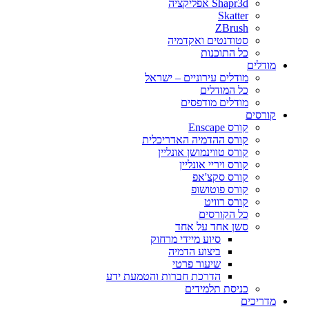
Shapr3d אפליקציה
Skatter
ZBrush
סטודנטים ואקדמיה
כל התוכנות
מודלים
מודלים עירוניים – ישראל
כל המודלים
מודלים מודפסים
קורסים
קורס Enscape
קורס ההדמיה האדריכלית
קורס טווינמושן אונליין
קורס ויריי אונליין
קורס סקצ'אפ
קורס פוטושופ
קורס רוויט
כל הקורסים
סשן אחד על אחד
סיוע מיידי מרחוק
ביצוע הדמיה
שיעור פרטי
הדרכת חברות והטמעת ידע
כניסת תלמידים
מדריכים