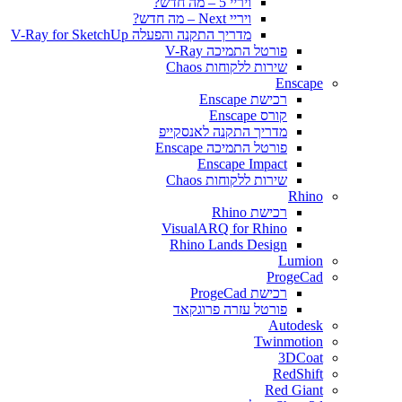
ויריי 5 – מה חדש?
ויריי Next – מה חדש?
מדריך התקנה והפעלה V-Ray for SketchUp
פורטל התמיכה V-Ray
שירות ללקוחות Chaos
Enscape
רכישת Enscape
קורס Enscape
מדריך התקנה לאנסקייפ
פורטל התמיכה Enscape
Enscape Impact
שירות ללקוחות Chaos
Rhino
רכישת Rhino
VisualARQ for Rhino
Rhino Lands Design
Lumion
ProgeCad
רכישת ProgeCad
פורטל עזרה פרוגקאד
Autodesk
Twinmotion
3DCoat
RedShift
Red Giant