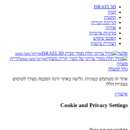
ISRAEL3D
חנות
תוכנות
הדרכת חברות
אודות
מדיניות פרטיות
הסכם שימוש
הצהרת נגישות
ד
אדריכל משה שמש
קריית
אדריכל משה שמש
ין
 למעלה
זה משתמש בעוגיות. גלישה באתר הינה הסכמה מצדך לשימוש
יות הללו.
ר
×
Cookie and Privacy Setti
How we use coo