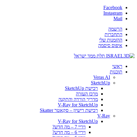
Facebook
Instagram
Mail
הרשמה
התחברות
ההזמנות שלי
איפוס סיסמה
ראשי
תוכנות
Veras AI
SketchUp
רכישת SketchUp
מרכז העזרה
מדריך הורדה והתקנה
V-Ray for SketchUp
רכישת רישיון – סקאטר Skatter
V-Ray
V-Ray for SketchUp
ויריי 7 – מה חדש?
ויריי 6 – מה חדש?