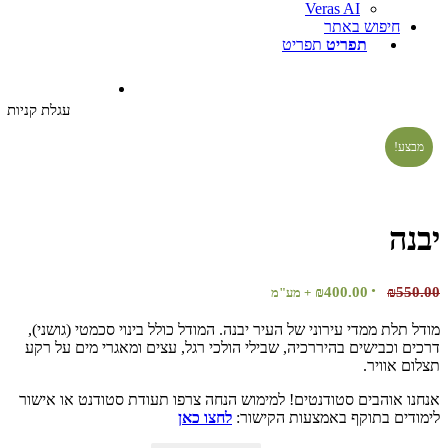
Veras AI
חיפוש באתר
תפריט
תפריט
עגלת קניות
צע!
נה
המחיר
המחיר
₪
400.00
₪
55
+ מע"מ
המקורי
הנוכחי
 תלת ממדי עירוני של העיר יבנה. המודל כולל בינוי סכמטי (גושני),
היה:
הוא:
ם וכבישים בהיררכיה, שבילי הולכי רגל, עצים ומאגרי מים על רקע
₪400.00.
₪550.00.
ם אוויר.
ו אוהבים סטודנטים! למימוש הנחה צרפו תעודת סטודנט או אישור
דים בתוקף באמצעות הקישור:
לחצו כאן