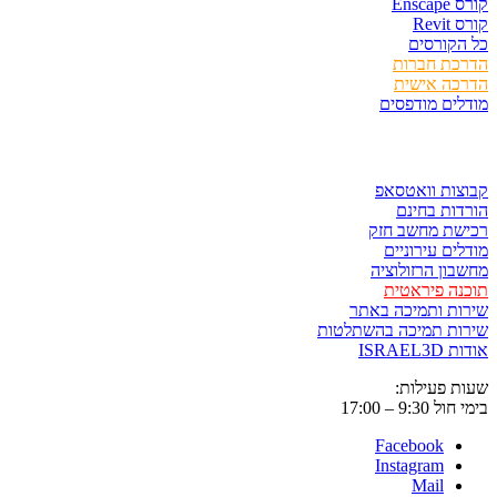
Ens
Rev
קורסים
כת חברות
כה אישית
ים מודפסים
ר ולשמור
ות וואטסאפ
ות בחינם
שת מחשב חזק
ים עירוניים
ון הרזולוציה
ה פיראטית
ת ותמיכה באתר
ות תמיכה בהשתלטות
ISRAE
 פעילות:
9:3 – 17:00
Facebook
Instagram
Mail