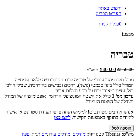
חיפוש באתר
תפריט
תפריט
0
עגלת קניות
מבצע!
טבריה
המחיר
המחיר
₪
400.00
₪
550.00
+ מע"מ
המקורי
הנוכחי
מודל תלת ממדי עירוני של טבריה לרבות טופוגרפיה מלאה וצמחייה.
היה:
הוא:
המודל כולל בינוי סכמטי (גושני), דרכים וכבישים בהיררכיה, שבילי הולכי
₪400.00.
₪550.00.
רגל, עצים ומאגרי מים על רקע תצלום אוויר.
עדכון מס' 3
כולל את השטח המוניציפלי הדרומי, אופטימיזציה של המודל
והגדלה של השטח הממודל.
אנחנו אוהבים סטודנטים! למימוש הנחה צרפו תעודת סטודנט או אישור
לימודים בתוקף באמצעות הקישור:
לחצו כאן
כמות
הוספה לסל
של
מק"ט:
Tiberias
קטגוריות:
מודלים
,
מודלים עירוניים
תגית:
צפון