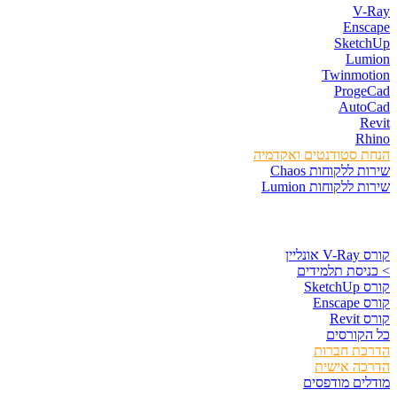
V-Ray
Enscape
SketchUp
Lumion
Twinmotion
ProgeCad
AutoCad
Revit
Rhino
הנחת סטודנטים ואקדמיה
שירות ללקוחות Chaos
שירות ללקוחות Lumion
קורסים וספרים
קורס V-Ray אונליין
> כניסת תלמידים
קורס SketchUp
קורס Enscape
קורס Revit
כל הקורסים
הדרכת חברות
הדרכה אישית
מודלים מודפסים