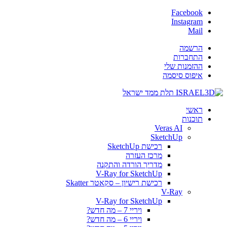
Facebook
Instagram
Mail
הרשמה
התחברות
ההזמנות שלי
איפוס סיסמה
ראשי
תוכנות
Veras AI
SketchUp
רכישת SketchUp
מרכז העזרה
מדריך הורדה והתקנה
V-Ray for SketchUp
רכישת רישיון – סקאטר Skatter
V-Ray
V-Ray for SketchUp
ויריי 7 – מה חדש?
ויריי 6 – מה חדש?