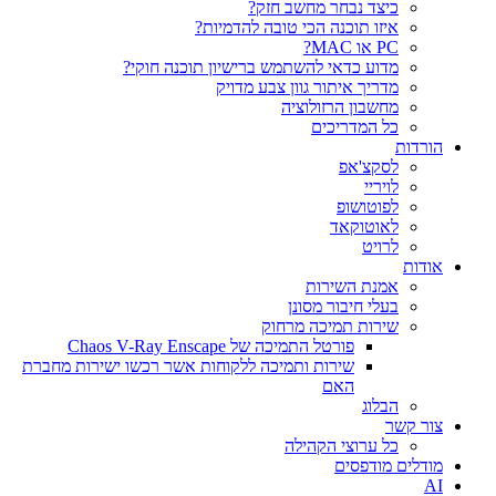
כיצד נבחר מחשב חזק?
איזו תוכנה הכי טובה להדמיות?‎‎
PC או MAC?
מדוע כדאי להשתמש ברישיון תוכנה חוקי?
מדריך איתור גוון צבע מדויק
מחשבון הרזולוציה
כל המדריכים
הורדות
לסקצ'אפ
לויריי
לפוטושופ
לאוטוקאד
לרויט
אודות
אמנת השירות
בעלי חיבור מסונן
שירות תמיכה מרחוק
פורטל התמיכה של Chaos V-Ray Enscape
שירות ותמיכה ללקוחות אשר רכשו ישירות מחברת
האם
הבלוג
צור קשר
כל ערוצי הקהילה
מודלים מודפסים
AI