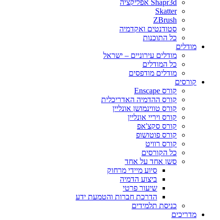
Shapr3d אפליקציה
Skatter
ZBrush
סטודנטים ואקדמיה
כל התוכנות
מודלים
מודלים עירוניים – ישראל
כל המודלים
מודלים מודפסים
קורסים
קורס Enscape
קורס ההדמיה האדריכלית
קורס טווינמושן אונליין
קורס ויריי אונליין
קורס סקצ'אפ
קורס פוטושופ
קורס רוויט
כל הקורסים
סשן אחד על אחד
סיוע מיידי מרחוק
ביצוע הדמיה
שיעור פרטי
הדרכת חברות והטמעת ידע
כניסת תלמידים
מדריכים