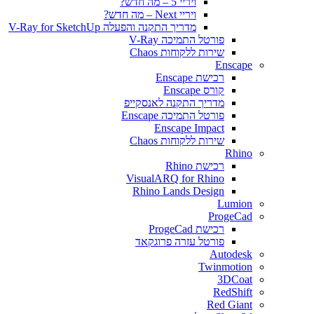
ויריי 5 – מה חדש?
ויריי Next – מה חדש?
מדריך התקנה והפעלה V-Ray for SketchUp
פורטל התמיכה V-Ray
שירות ללקוחות Chaos
Enscape
רכישת Enscape
קורס Enscape
מדריך התקנה לאנסקייפ
פורטל התמיכה Enscape
Enscape Impact
שירות ללקוחות Chaos
Rhino
רכישת Rhino
VisualARQ for Rhino
Rhino Lands Design
Lumion
ProgeCad
רכישת ProgeCad
פורטל עזרה פרוגקאד
Autodesk
Twinmotion
3DCoat
RedShift
Red Giant