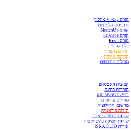
קורסים וספרים
קורס V-Ray אונליין
> כניסת תלמידים
קורס SketchUp
קורס Enscape
קורס Revit
כל הקורסים
הדרכת חברות
הדרכה אישית
מודלים מודפסים
לגזור ולשמור
קבוצות וואטסאפ
הורדות בחינם
רכישת מחשב חזק
מודלים עירוניים
מחשבון הרזולוציה
תוכנה פיראטית
שירות ותמיכה באתר
שירות תמיכה בהשתלטות
אודות ISRAEL3D