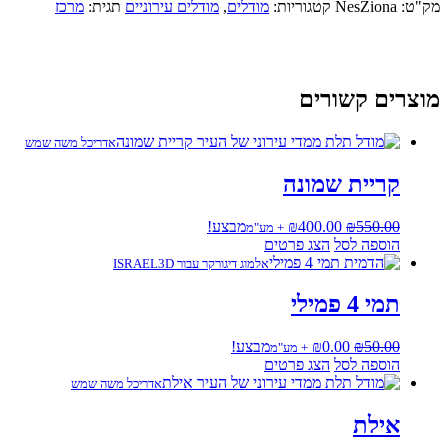
ל
ק"ט:
NesZiona
קטגוריות:
מודלים
,
מודלים עירוניים
תגית:
מרכז
ס
ונה
וצרים קשורים
אדריכל משה שמש
קריית שמונה
המחיר
המחיר
550.00
₪
400.00
₪
מבצע!
+ מע"מ
המקורי
הנוכחי
הוספה לסל
הצג פרטים
היה:
הוא:
אלמוג דיגורקר עבור ISRAEL3D
₪400.00.
₪550.00.
תמי 4 פמילי
המחיר
המחיר
50.00
₪
0.00
₪
מבצע!
+ מע"מ
המקורי
הנוכחי
הוספה לסל
הצג פרטים
היה:
הוא:
אדריכל משה שמש
₪0.00.
₪50.00.
אילת