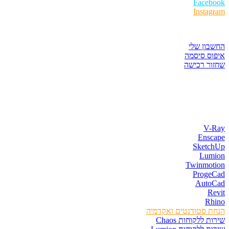
Faceboo
Instagra
יזור לקוחות
חשבון שלי
יפוס סיסמה
חזור רכישה
נות התוכנות
V-Ra
Enscap
SketchU
Lumio
Twinmotio
ProgeCa
AutoCa
Revi
Rhin
נחת סטודנטים ואקדמיה
רות ללקוחות Chaos