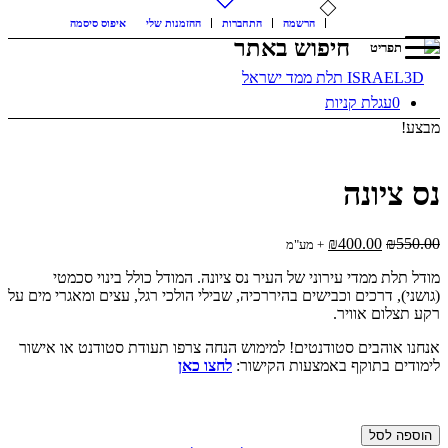
הרשמה
התחברות
ההזמנות שלי
איפוס סיסמה
חיפוש באתר
תפריט
0
עגלת קניות
בצע!
ס ציונה
המחיר
המחיר
₪
400.00
₪
550.0
+ מע"מ
המקורי
הנוכחי
ודל תלת ממדי עירוני של העיר נס ציונה. המודל כולל בינוי סכמטי
היה:
הוא:
גושני), דרכים וכבישים בהיררכיה, שבילי הולכי רגל, עצים ומאגרי מים על
₪400.00.
₪550.00.
קע תצלום אוויר.
נחנו אוהבים סטודנטים! למימוש הנחה צרפו תעודת סטודנט או אישור
ימודים בתוקף באמצעות הקישור:
לחצו כאן
מות
הוספה לסל