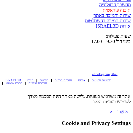
חשבון הרזולוציה
וכנה פיראטית
ירות ותמיכה באתר
ירות תמיכה בהשתלטות
ות ISRAEL3D
עות פעילות:
י חול 9:30 – 17:00
Facebook
Instagram
Mail
מדיניות פרטיות
אודות
הדרכת חברות
תוכנות
חנות
ISRAEL3D
הצהרת נגישות
הסכם שימוש
תר זה משתמש בעוגיות. גלישה באתר הינה הסכמה מצדך
שימוש בעוגיות הללו.
אישור
×
Cookie and Privacy Setting