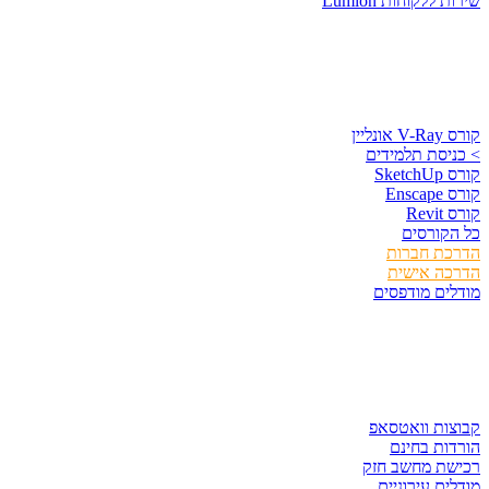
רות ללקוחות Lumion
ורסים וספרים
 V-Ray אונליין
 כניסת תלמידים
ס SketchUp
ס Enscape
רס Revit
ל הקורסים
דרכת חברות
דרכה אישית
ודלים מודפסים
גזור ולשמור
בוצות וואטסאפ
ורדות בחינם
כישת מחשב חזק
ודלים עירוניים