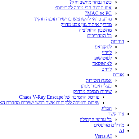
כיצד נבחר מחשב חזק?
איזו תוכנה הכי טובה להדמיות?‎‎
PC או MAC?
מדוע כדאי להשתמש ברישיון תוכנה חוקי?
מדריך איתור גוון צבע מדויק
מחשבון הרזולוציה
כל המדריכים
הורדות
לסקצ'אפ
לויריי
לפוטושופ
לאוטוקאד
לרויט
אודות
אמנת השירות
בעלי חיבור מסונן
שירות תמיכה מרחוק
פורטל התמיכה של Chaos V-Ray Enscape
שירות ותמיכה ללקוחות אשר רכשו ישירות מחברת הא
הבלוג
צור קשר
כל ערוצי הקהילה
מודלים מודפסים
AI
Veras AI