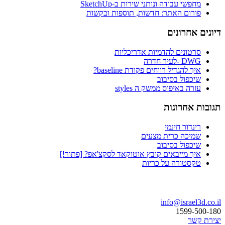
מחפשי עבודה ונותני שירות ב-SketchUp
פורום האתר: חדשות, תוספות ובקשות
דיונים אחרונים
סרטונים להדמיות אדריכליות
DWG -לעיר חדרה
איך להגדיל רווחים פקודת baseline?
שיכפול בסיבוב
עזרה באיפוס ממשק ה styles
תגובות אחרונות
רינדור חינמי
שמיכה כרית מצעים
שיכפול בסיבוב
איך מייבאים קובץ אוטוקאד לסקצ'אפ? [פתור!]
טקסטורה על כריות
בואו נדבר
info@israel3d.co.il
1599-500-180
יצירת קשר