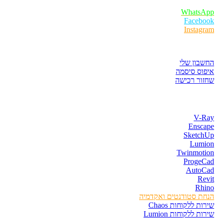
WhatsApp
Facebook
Instagram
איזור לקוחות
החשבון שלי
איפוס סיסמה
שחזור רכישה
חנות התוכנות
V-Ray
Enscape
SketchUp
Lumion
Twinmotion
ProgeCad
AutoCad
Revit
Rhino
הנחת סטודנטים ואקדמיה
שירות ללקוחות Chaos
שירות ללקוחות Lumion