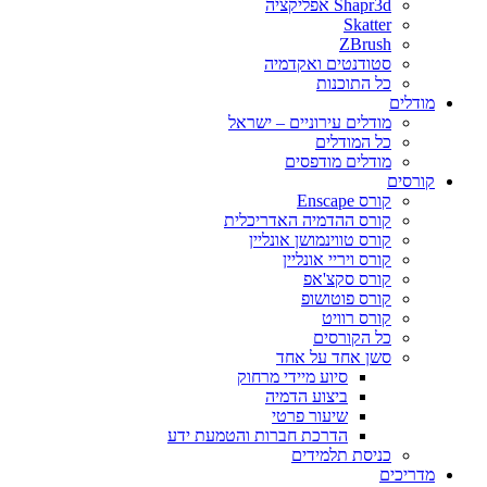
Shapr3d אפליקציה
Skatter
ZBrush
סטודנטים ואקדמיה
כל התוכנות
מודלים
מודלים עירוניים – ישראל
כל המודלים
מודלים מודפסים
קורסים
קורס Enscape
קורס ההדמיה האדריכלית
קורס טווינמושן אונליין
קורס ויריי אונליין
קורס סקצ'אפ
קורס פוטושופ
קורס רוויט
כל הקורסים
סשן אחד על אחד
סיוע מיידי מרחוק
ביצוע הדמיה
שיעור פרטי
הדרכת חברות והטמעת ידע
כניסת תלמידים
מדריכים