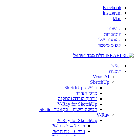
Facebook
Instagram
Mail
הרשמה
התחברות
ההזמנות שלי
איפוס סיסמה
ראשי
תוכנות
Veras AI
SketchUp
רכישת SketchUp
מרכז העזרה
מדריך הורדה והתקנה
V-Ray for SketchUp
רכישת רישיון – סקאטר Skatter
V-Ray
V-Ray for SketchUp
ויריי 7 – מה חדש?
ויריי 6 – מה חדש?