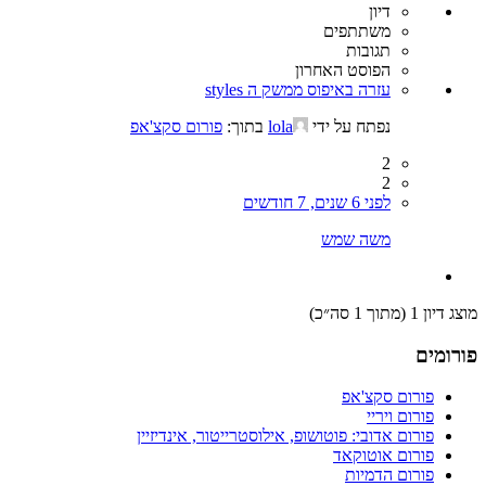
דיון
משתתפים
תגובות
הפוסט האחרון
עזרה באיפוס ממשק ה styles
נפתח על ידי
lola
בתוך:
פורום סקצ'אפ
2
2
לפני 6 שנים, 7 חודשים
משה שמש
מוצג דיון 1 (מתוך 1 סה״כ)
פורומים
פורום סקצ'אפ
פורום ויריי
פורום אדובי: פוטושופ, אילוסטרייטור, אינדיזיין
פורום אוטוקאד
פורום הדמיות