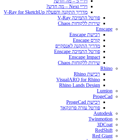
ויריי 5 – מה חדש?
ויריי Next – מה חדש?
מדריך התקנה והפעלה V-Ray for SketchUp
פורטל התמיכה V-Ray
שירות ללקוחות Chaos
Enscape
רכישת Enscape
קורס Enscape
מדריך התקנה לאנסקייפ
פורטל התמיכה Enscape
Enscape Impact
שירות ללקוחות Chaos
Rhino
רכישת Rhino
VisualARQ for Rhino
Rhino Lands Design
Lumion
ProgeCad
רכישת ProgeCad
פורטל עזרה פרוגקאד
Autodesk
Twinmotion
3DCoat
RedShift
Red Giant