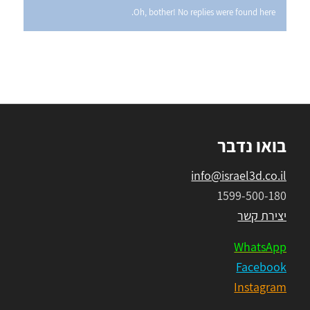
Oh, bother! No replies were found here.
בואו נדבר
info@israel3d.co.il
1599-500-180
יצירת קשר
WhatsApp
Facebook
Instagram