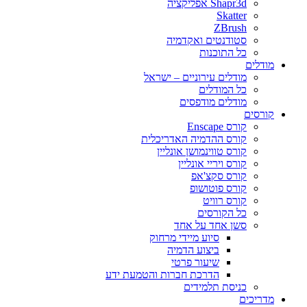
Shapr3d אפליקציה
Skatter
ZBrush
סטודנטים ואקדמיה
כל התוכנות
מודלים
מודלים עירוניים – ישראל
כל המודלים
מודלים מודפסים
קורסים
קורס Enscape
קורס ההדמיה האדריכלית
קורס טווינמושן אונליין
קורס ויריי אונליין
קורס סקצ'אפ
קורס פוטושופ
קורס רוויט
כל הקורסים
סשן אחד על אחד
סיוע מיידי מרחוק
ביצוע הדמיה
שיעור פרטי
הדרכת חברות והטמעת ידע
כניסת תלמידים
מדריכים