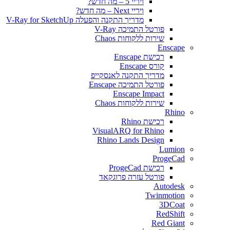
ויריי 5 – מה חדש?
ויריי Next – מה חדש?
מדריך התקנה והפעלה V-Ray for SketchUp
פורטל התמיכה V-Ray
שירות ללקוחות Chaos
Enscape
רכישת Enscape
קורס Enscape
מדריך התקנה לאנסקייפ
פורטל התמיכה Enscape
Enscape Impact
שירות ללקוחות Chaos
Rhino
רכישת Rhino
VisualARQ for Rhino
Rhino Lands Design
Lumion
ProgeCad
רכישת ProgeCad
פורטל עזרה פרוגקאד
Autodesk
Twinmotion
3DCoat
RedShift
Red Giant