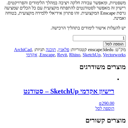
משפטיות, ומאפשר עבודה חלקה ויציבה במהלך הלימודים והפרויקטים.
רישיון זה מאפשר לסטודנטים להתפתח מקצועית עם כל הכלים שמציעה
גרסת Enscape המקצועית. זהו פתרון אידיאלי ללמידה מקצועית, בטוחה
ואמינה.
יש להעלות אישור לימודים בתהליך הרכישה.
כמות
של
הוספה לסל
™Enscape
מק"ט:
enscape3dedu
קטגוריות:
פלאגין
,
תוכנה
תגיות:
,
ArchiCad
ArchDesign
Vectorworks
,
SketchUp
,
Rhino
,
Revit
,
Enscape
,
אקדמי
Collection
+
מוצרים משודרגים
AI
רישיון
סטודנט
רישיון אקדמי SketchUp – סטודנט
₪
290.00
הוספה לסל
מוצרים קשורים