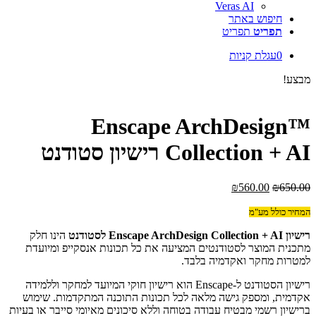
Veras AI
חיפוש באתר
תפריט
תפריט
0
עגלת קניות
מבצע!
™Enscape ArchDesign
Collection + AI רישיון סטודנט
המחיר
המחיר
₪
560.00
₪
650.00
המקורי
הנוכחי
היה:
הוא:
המחיר כולל מע"מ
₪560.00.
₪650.00.
רישיון Enscape ArchDesign Collection + AI לסטודנט
הינו חלק
מתכנית המוצר לסטודנטים המציעה את כל תכונות אנסקייפ ומיועדת
למטרות מחקר ואקדמיה בלבד.
רישיון הסטודנט ל-Enscape הוא רישיון חוקי המיועד למחקר וללמידה
אקדמית, ומספק גישה מלאה לכל תכונות התוכנה המתקדמות. שימוש
ברישיון רשמי מבטיח עבודה בטוחה וללא סיכונים מאיומי סייבר או בעיות