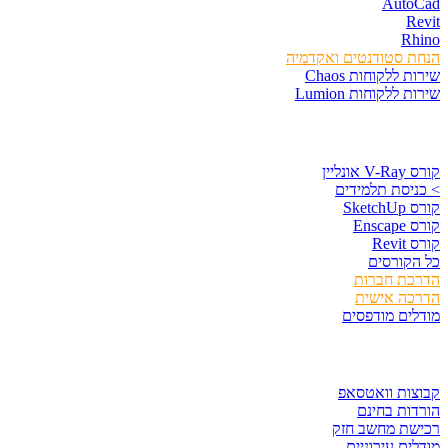
AutoCad
Revit
Rhino
הנחת סטודנטים ואקדמיה
שירות ללקוחות Chaos
שירות ללקוחות Lumion
קורסים וספרים
קורס V-Ray אונליין
> כניסת תלמידים
קורס SketchUp
קורס Enscape
קורס Revit
כל הקורסים
הדרכת חברות
הדרכה אישית
מודלים מודפסים
לגזור ולשמור
קבוצות וואטסאפ
הורדות בחינם
רכישת מחשב חזק
מודלים עירוניים