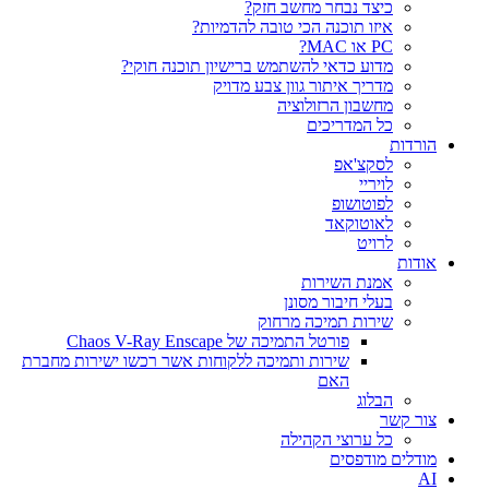
כיצד נבחר מחשב חזק?
איזו תוכנה הכי טובה להדמיות?‎‎
PC או MAC?
מדוע כדאי להשתמש ברישיון תוכנה חוקי?
מדריך איתור גוון צבע מדויק
מחשבון הרזולוציה
כל המדריכים
הורדות
לסקצ'אפ
לויריי
לפוטושופ
לאוטוקאד
לרויט
אודות
אמנת השירות
בעלי חיבור מסונן
שירות תמיכה מרחוק
פורטל התמיכה של Chaos V-Ray Enscape
שירות ותמיכה ללקוחות אשר רכשו ישירות מחברת
האם
הבלוג
צור קשר
כל ערוצי הקהילה
מודלים מודפסים
AI