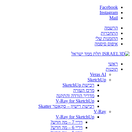
Facebook
Instagram
Mail
הרשמה
התחברות
ההזמנות שלי
איפוס סיסמה
ראשי
תוכנות
Veras AI
SketchUp
רכישת SketchUp
מרכז העזרה
מדריך הורדה והתקנה
V-Ray for SketchUp
רכישת רישיון – סקאטר Skatter
V-Ray
V-Ray for SketchUp
ויריי 7 – מה חדש?
ויריי 6 – מה חדש?