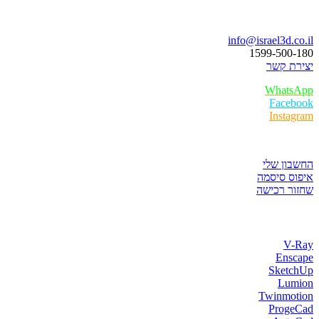
בואו נדבר
info@israel3d.co.il
1599-500-180
יצירת קשר
WhatsApp
Facebook
Instagram
איזור לקוחות
החשבון שלי
איפוס סיסמה
שחזור רכישה
חנות התוכנות
V-Ray
Enscape
SketchUp
Lumion
Twinmotion
ProgeCad