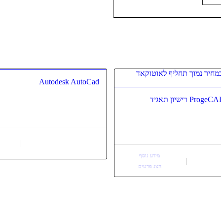
Autodesk AutoCad
P רישיון תאגיד
מידע נוסף
הצג פרטים