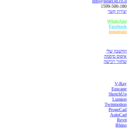
info@israel3d.co.il
1599-500-180
יצירת קשר
WhatsApp
Facebook
Instagram
איזור לקוחות
החשבון שלי
איפוס סיסמה
שחזור רכישה
חנות התוכנות
V-Ray
Enscape
SketchUp
Lumion
Twinmotion
ProgeCad
AutoCad
Revit
Rhino