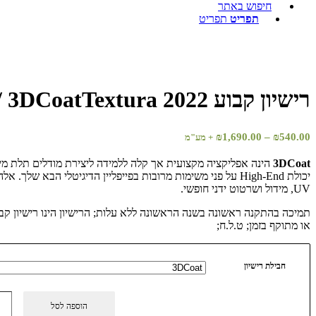
חיפוש באתר
תפריט
תפריט
רישיון קבוע 3DCoat / 3DCoatTextura 2022
טווח
₪
1,690.00
–
₪
540.00
+ מע"מ
מחירים:
3DCoat
יכולת High-End על פני משימות מרובות בפייפליין הדיגיטלי הבא שלך.
עד
UV, מידול ושרטוט ידני חופשי.
תמיכה בהתקנה ראשונה בשנה הראשונה ללא עלות; הרישיון הינו רישיון קבוע
או מתוקף בזמן; ט.ל.ח;
חבילת רישיון
הוספה לסל