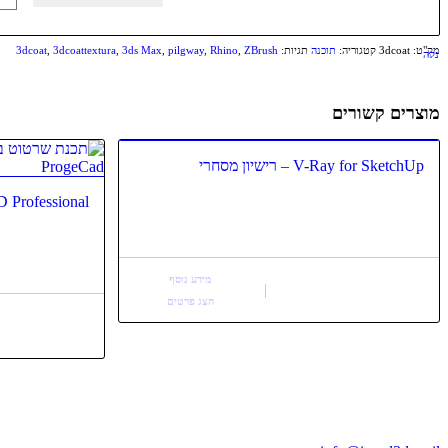
מק"ט:
3dcoat
קטגוריה:
תוכנה
תגיות:
ZBrush
,
Rhino
,
pilgway
,
3ds Max
,
3dcoattextura
,
3dcoat
נקה
מוצרים קשורים
V-Ray for SketchUp – רישיון מסחרי
rogeCAD Professional
מידע נוסף
הצג פרטים
בואו נדבר