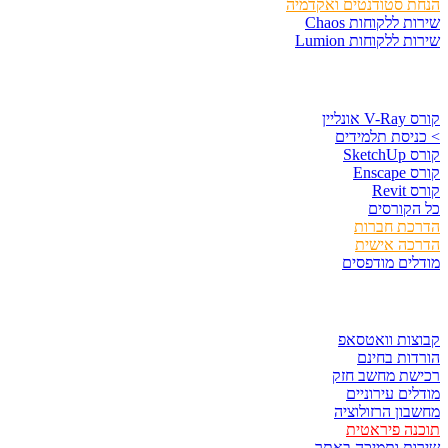
הנחת סטודנטים ואקדמיה
שירות ללקוחות Chaos
שירות ללקוחות Lumion
קורסים וספרים
קורס V-Ray אונליין
> כניסת תלמידים
קורס SketchUp
קורס Enscape
קורס Revit
כל הקורסים
הדרכת חברות
הדרכה אישית
מודלים מודפסים
לגזור ולשמור
קבוצות וואטסאפ
הורדות בחינם
רכישת מחשב חזק
מודלים עירוניים
מחשבון הרזולוציה
תוכנה פיראטית
שירות ותמיכה באתר