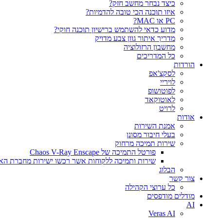
כיצד נבחר מחשב חזק?
איזו תוכנה הכי טובה להדמיות?‎‎
PC או MAC?
מדוע כדאי להשתמש ברישיון תוכנה חוקי?
מדריך איתור גוון צבע מדויק
מחשבון הרזולוציה
כל המדריכים
הורדות
לסקצ'אפ
לויריי
לפוטושופ
לאוטוקאד
לרויט
אודות
אמנת השירות
בעלי חיבור מסונן
שירות תמיכה מרחוק
פורטל התמיכה של Chaos V-Ray Enscape
שירות ותמיכה ללקוחות אשר רכשו ישירות מחברת הא
הבלוג
צור קשר
כל ערוצי הקהילה
מודלים מודפסים
AI
Veras AI