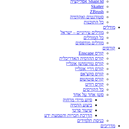
Shapr3d אפליקציה
Skatter
ZBrush
סטודנטים ואקדמיה
כל התוכנות
מודלים
מודלים עירוניים – ישראל
כל המודלים
מודלים מודפסים
קורסים
קורס Enscape
קורס ההדמיה האדריכלית
קורס טווינמושן אונליין
קורס ויריי אונליין
קורס סקצ'אפ
קורס פוטושופ
קורס רוויט
כל הקורסים
סשן אחד על אחד
סיוע מיידי מרחוק
ביצוע הדמיה
שיעור פרטי
הדרכת חברות והטמעת ידע
כניסת תלמידים
מדריכים