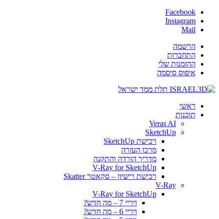
Facebook
Instagram
Mail
הרשמה
התחברות
ההזמנות שלי
איפוס סיסמה
ראשי
תוכנות
Veras AI
SketchUp
רכישת SketchUp
מרכז העזרה
מדריך הורדה והתקנה
V-Ray for SketchUp
רכישת רישיון – סקאטר Skatter
V-Ray
V-Ray for SketchUp
ויריי 7 – מה חדש?
ויריי 6 – מה חדש?