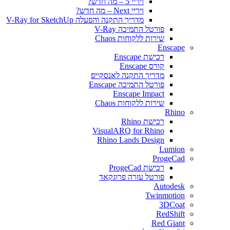
ויריי 5 – מה חדש?
ויריי Next – מה חדש?
מדריך התקנה והפעלה V-Ray for SketchUp
פורטל התמיכה V-Ray
שירות ללקוחות Chaos
Enscape
רכישת Enscape
קורס Enscape
מדריך התקנה לאנסקייפ
פורטל התמיכה Enscape
Enscape Impact
שירות ללקוחות Chaos
Rhino
רכישת Rhino
VisualARQ for Rhino
Rhino Lands Design
Lumion
ProgeCad
רכישת ProgeCad
פורטל עזרה פרוגקאד
Autodesk
Twinmotion
3DCoat
RedShift
Red Giant