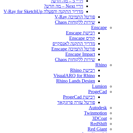
ויריי 5 – מה חדש?
ויריי Next – מה חדש?
מדריך התקנה והפעלה V-Ray for SketchUp
פורטל התמיכה V-Ray
שירות ללקוחות Chaos
Enscape
רכישת Enscape
קורס Enscape
מדריך התקנה לאנסקייפ
פורטל התמיכה Enscape
Enscape Impact
שירות ללקוחות Chaos
Rhino
רכישת Rhino
VisualARQ for Rhino
Rhino Lands Design
Lumion
ProgeCad
רכישת ProgeCad
פורטל עזרה פרוגקאד
Autodesk
Twinmotion
3DCoat
RedShift
Red Giant