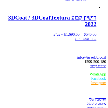
רישיון קבוע 3DCoat / 3DCoatTextura
2022
טווח
₪
1,690.00
–
₪
540.00
+ מע"מ
למוצר
מחירים:
בחר אפשרויות
זה
יש
עד
בואו נדבר
מספר
סוגים.
info@israel3d.co.il
ניתן
1599-500-180
לבחור
יצירת קשר
את
האפשרויות
WhatsApp
בעמוד
Facebook
המוצר
Instagram
איזור לקוחות
החשבון שלי
איפוס סיסמה
שחזור רכישה