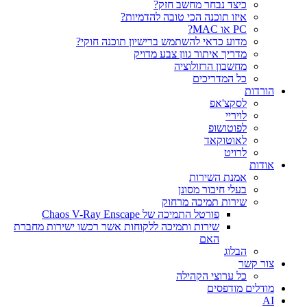
כיצד נבחר מחשב חזק?
איזו תוכנה הכי טובה להדמיות?‎‎
PC או MAC?
מדוע כדאי להשתמש ברישיון תוכנה חוקי?
מדריך איתור גוון צבע מדויק
מחשבון הרזולוציה
כל המדריכים
הורדות
לסקצ'אפ
לויריי
לפוטושופ
לאוטוקאד
לרויט
אודות
אמנת השירות
בעלי חיבור מסונן
שירות תמיכה מרחוק
פורטל התמיכה של Chaos V-Ray Enscape
שירות ותמיכה ללקוחות אשר רכשו ישירות מחברת
האם
הבלוג
צור קשר
כל ערוצי הקהילה
מודלים מודפסים
AI