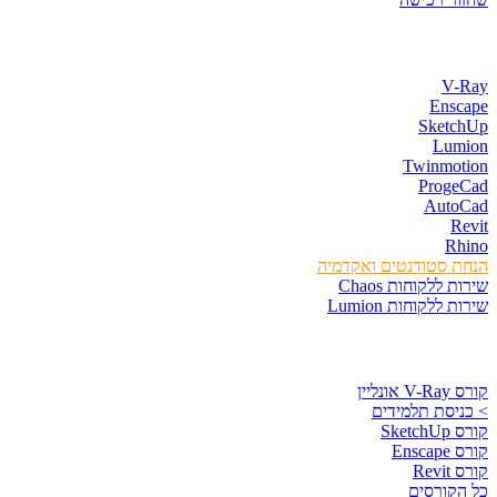
חנות התוכנות
V-Ray
Enscape
SketchUp
Lumion
Twinmotion
ProgeCad
AutoCad
Revit
Rhino
הנחת סטודנטים ואקדמיה
שירות ללקוחות Chaos
שירות ללקוחות Lumion
קורסים וספרים
קורס V-Ray אונליין
> כניסת תלמידים
קורס SketchUp
קורס Enscape
קורס Revit
כל הקורסים