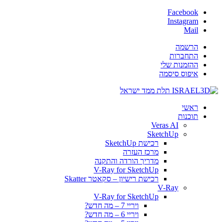
Facebook
Instagram
Mail
הרשמה
התחברות
ההזמנות שלי
איפוס סיסמה
ראשי
תוכנות
Veras AI
SketchUp
רכישת SketchUp
מרכז העזרה
מדריך הורדה והתקנה
V-Ray for SketchUp
רכישת רישיון – סקאטר Skatter
V-Ray
V-Ray for SketchUp
ויריי 7 – מה חדש?
ויריי 6 – מה חדש?