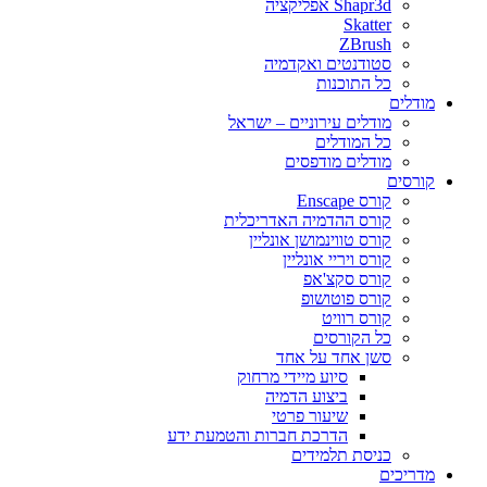
Shapr3d אפליקציה
Skatter
ZBrush
סטודנטים ואקדמיה
כל התוכנות
מודלים
מודלים עירוניים – ישראל
כל המודלים
מודלים מודפסים
קורסים
קורס Enscape
קורס ההדמיה האדריכלית
קורס טווינמושן אונליין
קורס ויריי אונליין
קורס סקצ'אפ
קורס פוטושופ
קורס רוויט
כל הקורסים
סשן אחד על אחד
סיוע מיידי מרחוק
ביצוע הדמיה
שיעור פרטי
הדרכת חברות והטמעת ידע
כניסת תלמידים
מדריכים