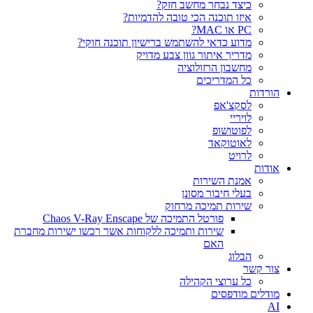
כיצד נבחר מחשב חזק?
איזו תוכנה הכי טובה להדמיות?‎‎
PC או MAC?
מדוע כדאי להשתמש ברישיון תוכנה חוקי?
מדריך איתור גוון צבע מדויק
מחשבון הרזולוציה
כל המדריכים
הורדות
לסקצ'אפ
לויריי
לפוטושופ
לאוטוקאד
לרויט
אודות
אמנת השירות
בעלי חיבור מסונן
שירות תמיכה מרחוק
פורטל התמיכה של Chaos V-Ray Enscape
שירות ותמיכה ללקוחות אשר רכשו ישירות מחברת
האם
הבלוג
צור קשר
כל ערוצי הקהילה
מודלים מודפסים
AI