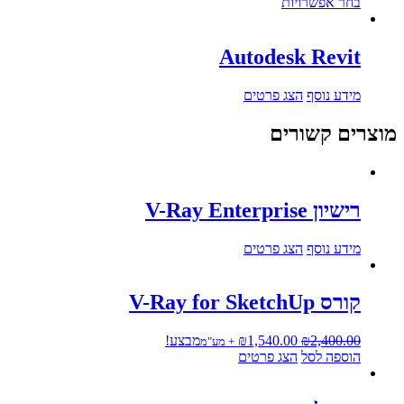
למוצר
מחירים:
בחר אפשרויות
זה
יש
עד
מספר
Autodesk Revit
סוגים.
ניתן
מידע נוסף
הצג פרטים
לבחור
את
מוצרים קשורים
האפשרויות
בעמוד
המוצר
רישיון V-Ray Enterprise
מידע נוסף
הצג פרטים
קורס V-Ray for SketchUp
המחיר
המחיר
2,400.00
₪
1,540.00
₪
מבצע!
+ מע"מ
המקורי
הנוכחי
הוספה לסל
הצג פרטים
היה:
הוא:
₪1,540.00.
₪2,400.00.