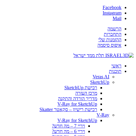
Facebook
Instagram
Mail
הרשמה
התחברות
ההזמנות שלי
איפוס סיסמה
ראשי
תוכנות
Veras AI
SketchUp
רכישת SketchUp
מרכז העזרה
מדריך הורדה והתקנה
V-Ray for SketchUp
רכישת רישיון – סקאטר Skatter
V-Ray
V-Ray for SketchUp
ויריי 7 – מה חדש?
ויריי 6 – מה חדש?