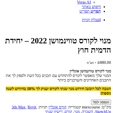
Veras AI
חיפוש באתר
תפריט
תפריט
0
עגלת קניות
מנוי לקורס טווינמושן 2022 – יחידת
הדמית חוץ
₪
880.00
+ מע"מ
מנוי לקורס טווינמושן אונליין
המנוי שלך מאפשר לקורס להתחדש עם תכנים בכל העת ולספק לך את
התכנים האחרונים והעדכניים ביותר
הטבה לכל רוכש! חידוש מנוי שנתי לקורס יעניק לך 10% בחידוש לשנה
נוספת!
כמות
הוספה לסל
של
מק"ט:
tmexcourse
קטגוריה:
קורס אונליין
תגיות:
,
Revit
,
3ds Max
מנוי
SketchUp
,
השכרה
,
מנוי
,
קורס
,
רישיון שנתי