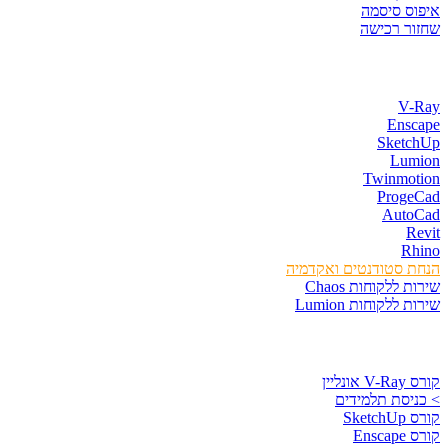
איפוס סיסמה
שחזור רכישה
חנות התוכנות
V-Ray
Enscape
SketchUp
Lumion
Twinmotion
ProgeCad
AutoCad
Revit
Rhino
הנחת סטודנטים ואקדמיה
שירות ללקוחות Chaos
שירות ללקוחות Lumion
קורסים וספרים
קורס V-Ray אונליין
> כניסת תלמידים
קורס SketchUp
קורס Enscape