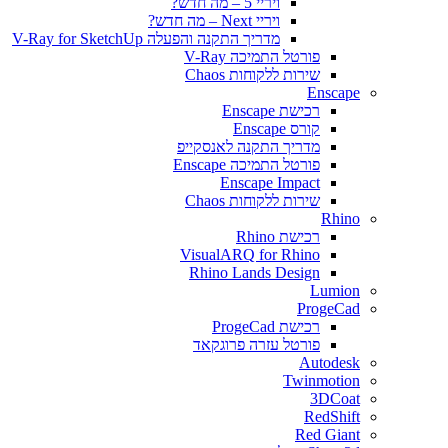
ויריי 5 – מה חדש?
ויריי Next – מה חדש?
מדריך התקנה והפעלה V-Ray for SketchUp
פורטל התמיכה V-Ray
שירות ללקוחות Chaos
Enscape
רכישת Enscape
קורס Enscape
מדריך התקנה לאנסקייפ
פורטל התמיכה Enscape
Enscape Impact
שירות ללקוחות Chaos
Rhino
רכישת Rhino
VisualARQ for Rhino
Rhino Lands Design
Lumion
ProgeCad
רכישת ProgeCad
פורטל עזרה פרוגקאד
Autodesk
Twinmotion
3DCoat
RedShift
Red Giant