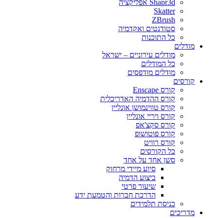
Shapr3d אפליקציה
Skatter
ZBrush
סטודנטים ואקדמיה
כל התוכנות
מודלים
מודלים עירוניים – ישראל
כל המודלים
מודלים מודפסים
קורסים
קורס Enscape
קורס ההדמיה האדריכלית
קורס טווינמושן אונליין
קורס ויריי אונליין
קורס סקצ'אפ
קורס פוטושופ
קורס רוויט
כל הקורסים
סשן אחד על אחד
סיוע מיידי מרחוק
ביצוע הדמיה
שיעור פרטי
הדרכת חברות והטמעת ידע
כניסת תלמידים
מדריכים