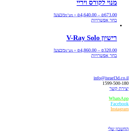
מנוי לקורס ויריי
טווח
673.00
₪
–
4,640.00
₪
מבצע!
+ מע"מ
למוצר
מחירים:
בחר אפשרויות
זה
יש
עד
מספר
רישיון V-Ray Solo
סוגים.
ניתן
טווח
320.00
₪
–
4,860.00
₪
מבצע!
+ מע"מ
לבחור
למוצר
מחירים:
בחר אפשרויות
את
זה
האפשרויות
יש
עד
בואו נדבר
בעמוד
מספר
המוצר
סוגים.
info@israel3d.co.il
ניתן
1599-500-180
לבחור
יצירת קשר
את
האפשרויות
WhatsApp
בעמוד
Facebook
המוצר
Instagram
איזור לקוחות
החשבון שלי