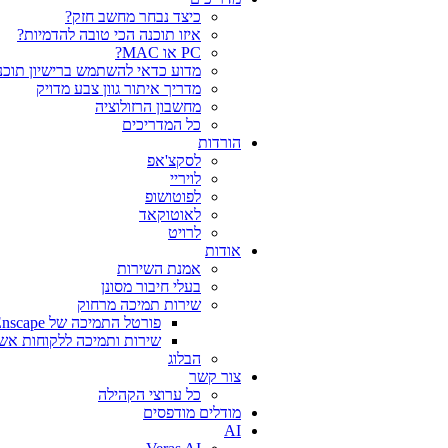
כיצד נבחר מחשב חזק?
איזו תוכנה הכי טובה להדמיות?‎‎
PC או MAC?
מדוע כדאי להשתמש ברישיון תוכנה
מדריך איתור גוון צבע מדויק
מחשבון הרזולוציה
כל המדריכים
הורדות
לסקצ'אפ
לויריי
לפוטושופ
לאוטוקאד
לרויט
אודות
אמנת השירות
בעלי חיבור מסונן
שירות תמיכה מרחוק
פורטל התמיכה של Chaos V-Ray Enscape
שירות ותמיכה ללקוחות אש
הבלוג
צור קשר
כל ערוצי הקהילה
מודלים מודפסים
AI