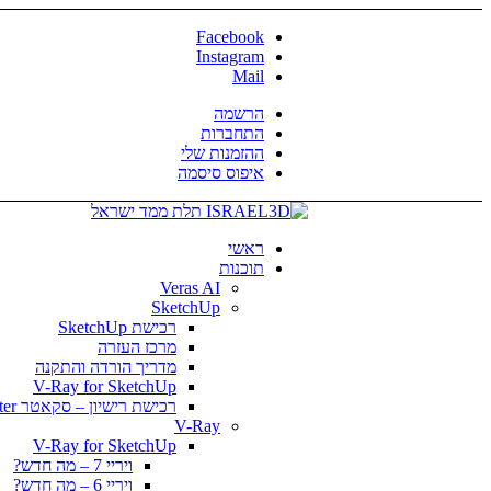
Facebook
Instagram
Mail
הרשמה
התחברות
ההזמנות שלי
איפוס סיסמה
ראשי
תוכנות
Veras AI
SketchUp
רכישת SketchUp
מרכז העזרה
מדריך הורדה והתקנה
V-Ray for SketchUp
רכישת רישיון – סקאטר Skatter
V-Ray
V-Ray for SketchUp
ויריי 7 – מה חדש?
ויריי 6 – מה חדש?