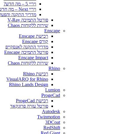
ויריי 5 – מה חדש?
ויריי Next – מה חדש?
מדריך התקנה והפעלה y for SketchUp
פורטל התמיכה V-Ray
שירות ללקוחות Chaos
Enscape
רכישת Enscape
קורס Enscape
מדריך התקנה לאנסקייפ
פורטל התמיכה Enscape
Enscape Impact
שירות ללקוחות Chaos
Rhino
רכישת Rhino
VisualARQ for Rhino
Rhino Lands Design
Lumion
ProgeCad
רכישת ProgeCad
פורטל עזרה פרוגקאד
Autodesk
Twinmotion
3DCoat
RedShift
Red Giant