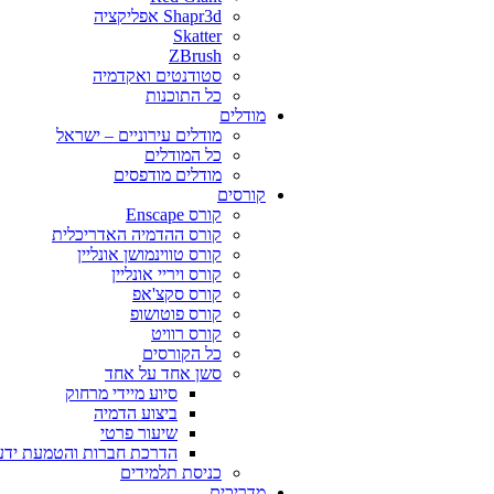
Shapr3d אפליקציה
Skatter
ZBrush
סטודנטים ואקדמיה
כל התוכנות
מודלים
מודלים עירוניים – ישראל
כל המודלים
מודלים מודפסים
קורסים
קורס Enscape
קורס ההדמיה האדריכלית
קורס טווינמושן אונליין
קורס ויריי אונליין
קורס סקצ'אפ
קורס פוטושופ
קורס רוויט
כל הקורסים
סשן אחד על אחד
סיוע מיידי מרחוק
ביצוע הדמיה
שיעור פרטי
הדרכת חברות והטמעת ידע
כניסת תלמידים
מדריכים