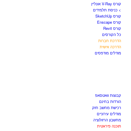
קורס V-Ray אונליין
> כניסת תלמידים
קורס SketchUp
קורס Enscape
קורס Revit
כל הקורסים
הדרכת חברות
הדרכה אישית
מודלים מודפסים
לגזור ולשמור
קבוצות וואטסאפ
הורדות בחינם
רכישת מחשב חזק
מודלים עירוניים
מחשבון הרזולוציה
תוכנה פיראטית