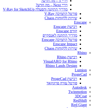
ויריי 5 – מה חדש?
ויריי Next – מה חדש?
מדריך התקנה והפעלה V-Ray for SketchUp
פורטל התמיכה V-Ray
שירות ללקוחות Chaos
Enscape
רכישת Enscape
קורס Enscape
מדריך התקנה לאנסקייפ
פורטל התמיכה Enscape
Enscape Impact
שירות ללקוחות Chaos
Rhino
רכישת Rhino
VisualARQ for Rhino
Rhino Lands Design
Lumion
ProgeCad
רכישת ProgeCad
פורטל עזרה פרוגקאד
Autodesk
Twinmotion
3DCoat
RedShift
Red Giant