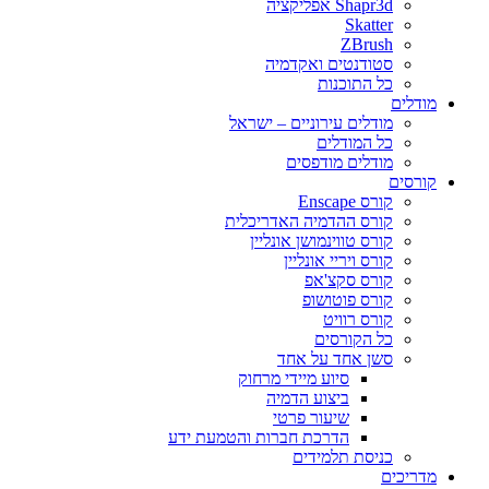
Shapr3d אפליקציה
Skatter
ZBrush
סטודנטים ואקדמיה
כל התוכנות
מודלים
מודלים עירוניים – ישראל
כל המודלים
מודלים מודפסים
קורסים
קורס Enscape
קורס ההדמיה האדריכלית
קורס טווינמושן אונליין
קורס ויריי אונליין
קורס סקצ'אפ
קורס פוטושופ
קורס רוויט
כל הקורסים
סשן אחד על אחד
סיוע מיידי מרחוק
ביצוע הדמיה
שיעור פרטי
הדרכת חברות והטמעת ידע
כניסת תלמידים
מדריכים