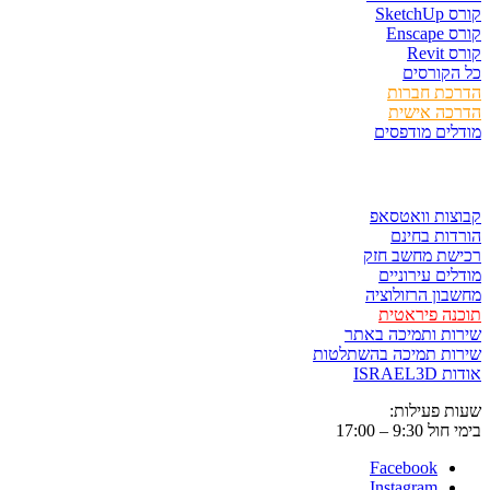
קורס SketchUp
קורס Enscape
קורס Revit
כל הקורסים
הדרכת חברות
הדרכה אישית
מודלים מודפסים
לגזור ולשמור
קבוצות וואטסאפ
הורדות בחינם
רכישת מחשב חזק
מודלים עירוניים
מחשבון הרזולוציה
תוכנה פיראטית
שירות ותמיכה באתר
שירות תמיכה בהשתלטות
אודות ISRAEL3D
שעות פעילות:
בימי חול 9:30 – 17:00
Facebook
Instagram