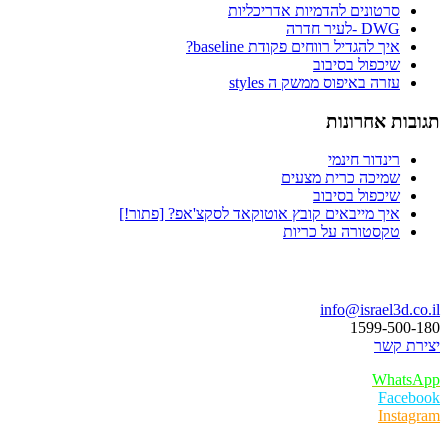
סרטונים להדמיות אדריכליות
DWG -לעיר חדרה
איך להגדיל רווחים פקודת baseline?
שיכפול בסיבוב
עזרה באיפוס ממשק ה styles
תגובות אחרונות
רינדור חינמי
שמיכה כרית מצעים
שיכפול בסיבוב
איך מייבאים קובץ אוטוקאד לסקצ'אפ? [פתור!]
טקסטורה על כריות
בואו נדבר
info@israel3d.co.il
1599-500-180
יצירת קשר
WhatsApp
Facebook
Instagram