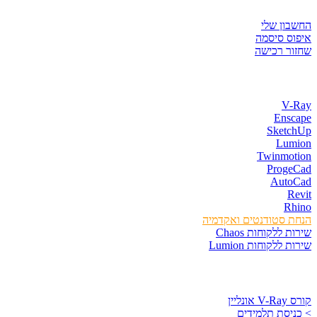
איזור לקוחות
החשבון שלי
איפוס סיסמה
שחזור רכישה
חנות התוכנות
V-Ray
Enscape
SketchUp
Lumion
Twinmotion
ProgeCad
AutoCad
Revit
Rhino
הנחת סטודנטים ואקדמיה
שירות ללקוחות Chaos
שירות ללקוחות Lumion
קורסים וספרים
קורס V-Ray אונליין
> כניסת תלמידים