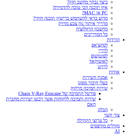
כיצד נבחר מחשב חזק?
איזו תוכנה הכי טובה להדמיות?‎‎
PC או MAC?
מדוע כדאי להשתמש ברישיון תוכנה חוקי?
מדריך איתור גוון צבע מדויק
מחשבון הרזולוציה
כל המדריכים
הורדות
לסקצ'אפ
לויריי
לפוטושופ
לאוטוקאד
לרויט
אודות
אמנת השירות
בעלי חיבור מסונן
שירות תמיכה מרחוק
פורטל התמיכה של Chaos V-Ray Enscape
שירות ותמיכה ללקוחות אשר רכשו ישירות מחברת
האם
הבלוג
צור קשר
כל ערוצי הקהילה
מודלים מודפסים
AI