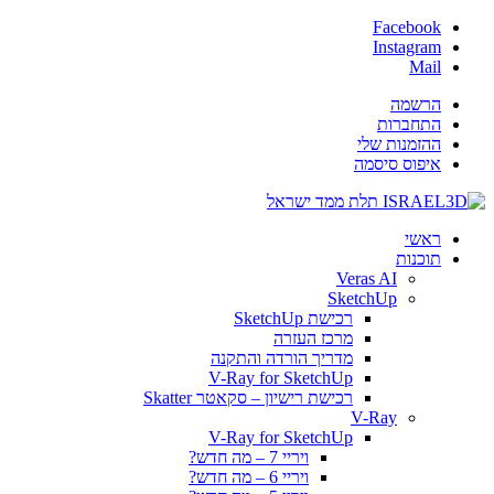
Facebook
Instagram
Mail
הרשמה
התחברות
ההזמנות שלי
איפוס סיסמה
ראשי
תוכנות
Veras AI
SketchUp
רכישת SketchUp
מרכז העזרה
מדריך הורדה והתקנה
V-Ray for SketchUp
רכישת רישיון – סקאטר Skatter
V-Ray
V-Ray for SketchUp
ויריי 7 – מה חדש?
ויריי 6 – מה חדש?