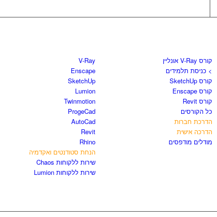
קורסים וספרים
חנות התוכנות
קורס V-Ray אונליין
V-Ray
> כניסת תלמידים
Enscape
קורס SketchUp
SketchUp
קורס Enscape
Lumion
קורס Revit
Twinmotion
כל הקורסים
ProgeCad
הדרכת חברות
AutoCad
הדרכה אישית
Revit
מודלים מודפסים
Rhino
הנחת סטודנטים ואקדמיה
שירות ללקוחות Chaos
שירות ללקוחות Lumion