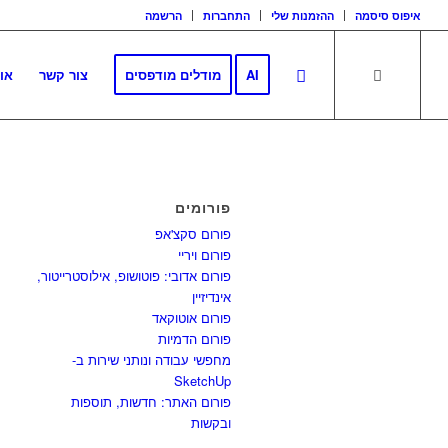
איפוס סיסמה
ההזמנות שלי
התחברות
הרשמה
AI
מודלים מודפסים
צור קשר
או
פורומים
פורום סקצ'אפ
פורום ויריי
פורום אדובי: פוטושופ, אילוסטרייטור,
אינדיזיין
פורום אוטוקאד
פורום הדמיות
מחפשי עבודה ונותני שירות ב-
SketchUp
פורום האתר: חדשות, תוספות
ובקשות