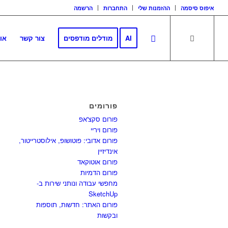
איפוס סיסמה
ההזמנות שלי
התחברות
הרשמה
AI
מודלים מודפסים
צור קשר
או
פורומים
פורום סקצ'אפ
פורום ויריי
פורום אדובי: פוטושופ, אילוסטרייטור,
אינדיזיין
פורום אוטוקאד
פורום הדמיות
מחפשי עבודה ונותני שירות ב-
SketchUp
פורום האתר: חדשות, תוספות
ובקשות