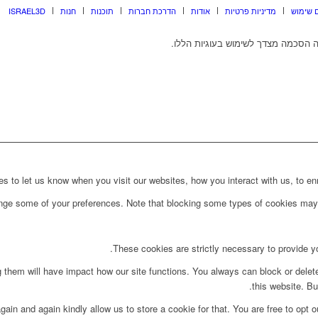
 שימוש
מדיניות פרטיות
אודות
הדרכת חברות
תוכנות
חנות
ISRAEL3D
 הסכמה מצדך לשימוש בעוגיות הללו.
to let us know when you visit our websites, how you interact with us, to enri
ange some of your preferences. Note that blocking some types of cookies may 
These cookies are strictly necessary to provide yo
g them will have impact how our site functions. You always can block or delet
this website. Bu
ain and again kindly allow us to store a cookie for that. You are free to opt ou