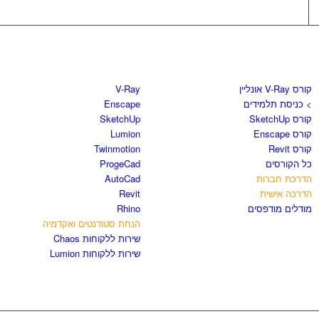
קורסים וספרים
חנות התוכנות
קורס V-Ray אונליין
V-Ray
> כניסת תלמידים
Enscape
קורס SketchUp
SketchUp
קורס Enscape
Lumion
קורס Revit
Twinmotion
כל הקורסים
ProgeCad
הדרכת חברות
AutoCad
הדרכה אישית
Revit
מודלים מודפסים
Rhino
הנחת סטודנטים ואקדמיה
שירות ללקוחות Chaos
שירות ללקוחות Lumion