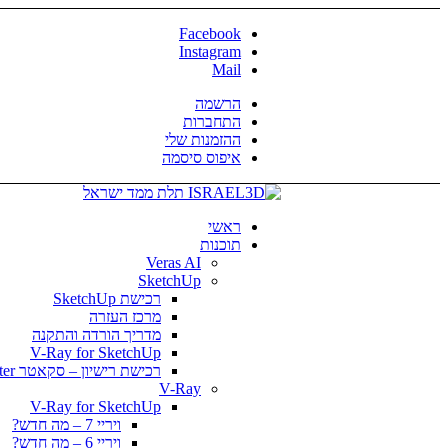
Facebook
Instagram
Mail
הרשמה
התחברות
ההזמנות שלי
איפוס סיסמה
ראשי
תוכנות
Veras AI
SketchUp
רכישת SketchUp
מרכז העזרה
מדריך הורדה והתקנה
V-Ray for SketchUp
רכישת רישיון – סקאטר Skatter
V-Ray
V-Ray for SketchUp
ויריי 7 – מה חדש?
ויריי 6 – מה חדש?