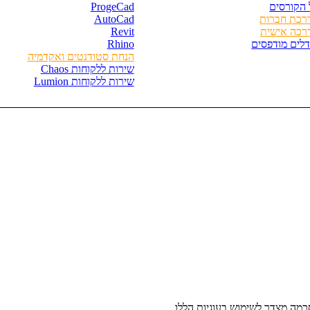
 הקורסים
ProgeCad
רכת חברות
AutoCad
רכה אישית
Revit
דלים מודפסים
Rhino
הנחת סטודנטים ואקדמיה
שירות ללקוחות Chaos
שירות ללקוחות Lumion
מה מצדך לשימוש בעוגיות הללו.