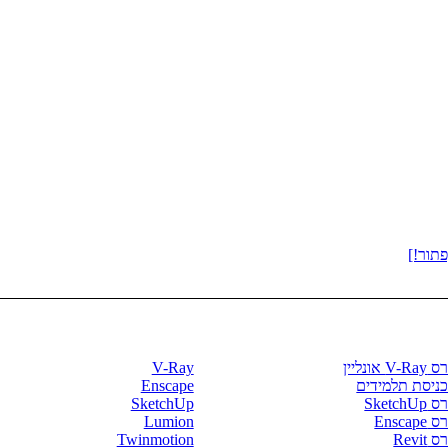
תור!]
רסים וספרים
חנות התוכנות
V- אונליין
V-Ray
כניסת תלמידים
Enscape
SketchU
SketchUp
Enscape
Lumion
 Revit
Twinmotion