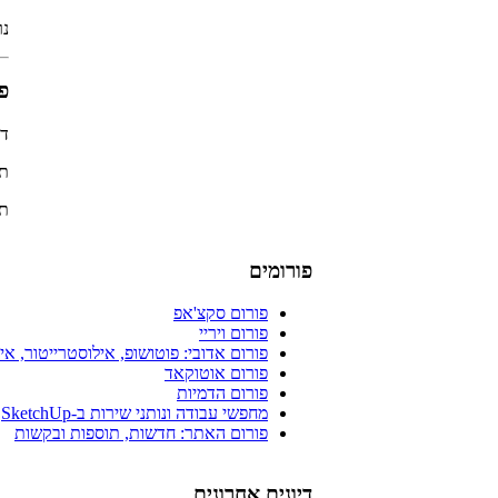
נרש
פו
די
תג
תפ
פורומים
פורום סקצ'אפ
פורום ויריי
פורום אדובי: פוטושופ, אילוסטרייטור, אינד
פורום אוטוקאד
פורום הדמיות
מחפשי עבודה ונותני שירות ב-SketchUp
פורום האתר: חדשות, תוספות ובקשות
דיונים אחרונים