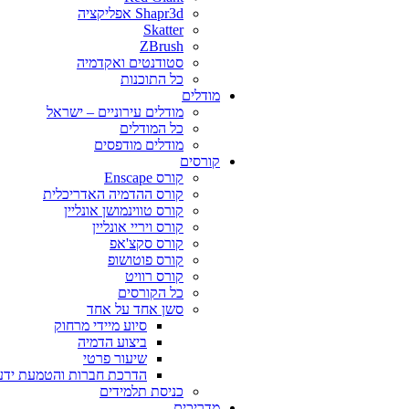
Shapr3d אפליקציה
Skatter
ZBrush
סטודנטים ואקדמיה
כל התוכנות
מודלים
מודלים עירוניים – ישראל
כל המודלים
מודלים מודפסים
קורסים
קורס Enscape
קורס ההדמיה האדריכלית
קורס טווינמושן אונליין
קורס ויריי אונליין
קורס סקצ'אפ
קורס פוטושופ
קורס רוויט
כל הקורסים
סשן אחד על אחד
סיוע מיידי מרחוק
ביצוע הדמיה
שיעור פרטי
הדרכת חברות והטמעת ידע
כניסת תלמידים
מדריכים