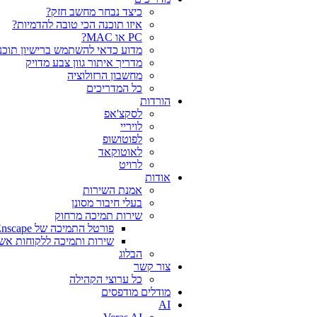
כיצד נבחר מחשב חזק?
איזו תוכנה הכי טובה להדמיות?‎‎
PC או MAC?
מדוע כדאי להשתמש ברישיון תוכנה
מדריך איתור גוון צבע מדויק
מחשבון הרזולוציה
כל המדריכים
הורדות
לסקצ'אפ
לויריי
לפוטושופ
לאוטוקאד
לרויט
אודות
אמנת השירות
בעלי חיבור מסונן
שירות תמיכה מרחוק
פורטל התמיכה של Chaos V-Ray Enscape
שירות ותמיכה ללקוחות אש
הבלוג
צור קשר
כל ערוצי הקהילה
מודלים מודפסים
AI