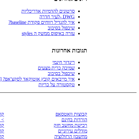
סרטונים להדמיות אדריכליות
DWG -לעיר חדרה
איך להגדיל רווחים פקודת baseline?
שיכפול בסיבוב
עזרה באיפוס ממשק ה styles
תגובות אחרונות
רינדור חינמי
שמיכה כרית מצעים
שיכפול בסיבוב
איך מייבאים קובץ אוטוקאד לסקצ'אפ? [פ
טקסטורה על כריות
לגזור ולשמור
קו
קבוצות וואטסאפ
קורס Ray
הורדות בחינם
> 
רכישת מחשב חזק
קורס p
מודלים עירוניים
קורס 
מחשבון הרזולוציה
קורס