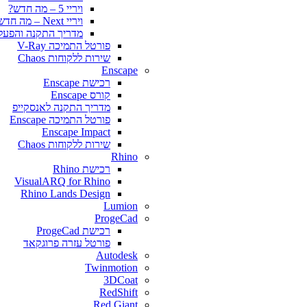
ויריי 5 – מה חדש?
ויריי Next – מה חדש?
מדריך התקנה והפעלה y for SketchUp
פורטל התמיכה V-Ray
שירות ללקוחות Chaos
Enscape
רכישת Enscape
קורס Enscape
מדריך התקנה לאנסקייפ
פורטל התמיכה Enscape
Enscape Impact
שירות ללקוחות Chaos
Rhino
רכישת Rhino
VisualARQ for Rhino
Rhino Lands Design
Lumion
ProgeCad
רכישת ProgeCad
פורטל עזרה פרוגקאד
Autodesk
Twinmotion
3DCoat
RedShift
Red Giant