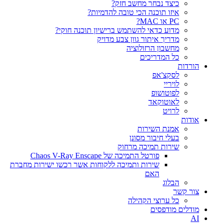
כיצד נבחר מחשב חזק?
איזו תוכנה הכי טובה להדמיות?‎‎
PC או MAC?
מדוע כדאי להשתמש ברישיון תוכנה חוקי?
מדריך איתור גוון צבע מדויק
מחשבון הרזולוציה
כל המדריכים
הורדות
לסקצ'אפ
לויריי
לפוטושופ
לאוטוקאד
לרויט
אודות
אמנת השירות
בעלי חיבור מסונן
שירות תמיכה מרחוק
פורטל התמיכה של Chaos V-Ray Enscape
שירות ותמיכה ללקוחות אשר רכשו ישירות מחברת
האם
הבלוג
צור קשר
כל ערוצי הקהילה
מודלים מודפסים
AI