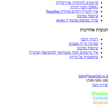
סרטונים להדמיות אדריכליות
DWG -לעיר חדרה
איך להגדיל רווחים פקודת baseline?
שיכפול בסיבוב
עזרה באיפוס ממשק ה styles
תגובות אחרונות
רינדור חינמי
שמיכה כרית מצעים
שיכפול בסיבוב
איך מייבאים קובץ אוטוקאד לסקצ'אפ? [פתור!]
טקסטורה על כריות
בואו נדבר
info@israel3d.co.il
1599-500-180
יצירת קשר
WhatsApp
Facebook
Instagram