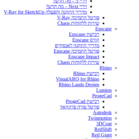
ויריי 5 – מה חדש?
ויריי Next – מה חדש?
מדריך התקנה והפעלה V-Ray for SketchUp
פורטל התמיכה V-Ray
שירות ללקוחות Chaos
Enscape
רכישת Enscape
קורס Enscape
מדריך התקנה לאנסקייפ
פורטל התמיכה Enscape
Enscape Impact
שירות ללקוחות Chaos
Rhino
רכישת Rhino
VisualARQ for Rhino
Rhino Lands Design
Lumion
ProgeCad
רכישת ProgeCad
פורטל עזרה פרוגקאד
Autodesk
Twinmotion
3DCoat
RedShift
Red Giant