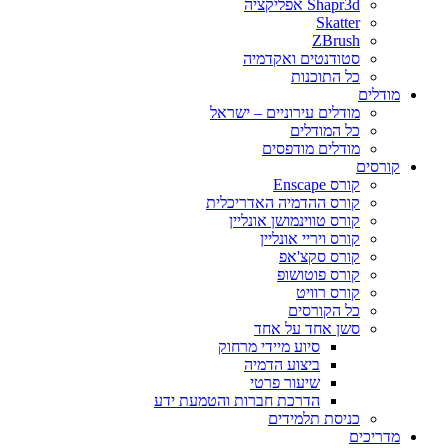
Shapr3d אפליקציה
Skatter
ZBrush
סטודנטים ואקדמיה
כל התוכנות
מודלים
מודלים עירוניים – ישראל
כל המודלים
מודלים מודפסים
קורסים
קורס Enscape
קורס ההדמיה האדריכלית
קורס טווינמושן אונליין
קורס ויריי אונליין
קורס סקצ'אפ
קורס פוטושופ
קורס רוויט
כל הקורסים
סשן אחד על אחד
סיוע מיידי מרחוק
ביצוע הדמיה
שיעור פרטי
הדרכת חברות והטמעת ידע
כניסת תלמידים
מדריכים