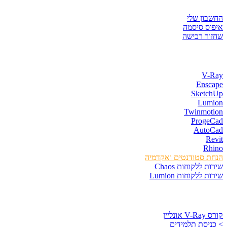
איזור לקוחות
החשבון שלי
איפוס סיסמה
שחזור רכישה
חנות התוכנות
V-Ray
Enscape
SketchUp
Lumion
Twinmotion
ProgeCad
AutoCad
Revit
Rhino
הנחת סטודנטים ואקדמיה
שירות ללקוחות Chaos
שירות ללקוחות Lumion
קורסים וספרים
קורס V-Ray אונליין
> כניסת תלמידים