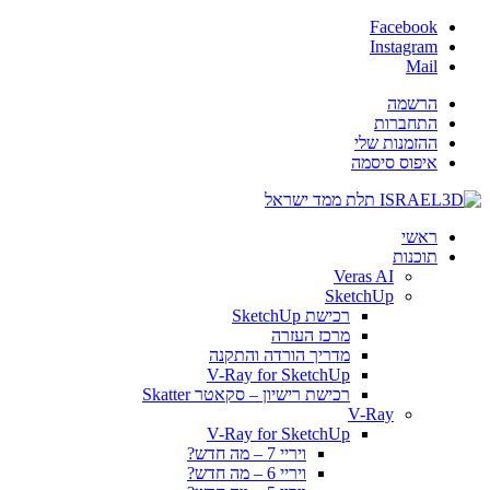
Facebook
Instagram
Mail
הרשמה
התחברות
ההזמנות שלי
איפוס סיסמה
ראשי
תוכנות
Veras AI
SketchUp
רכישת SketchUp
מרכז העזרה
מדריך הורדה והתקנה
V-Ray for SketchUp
רכישת רישיון – סקאטר Skatter
V-Ray
V-Ray for SketchUp
ויריי 7 – מה חדש?
ויריי 6 – מה חדש?