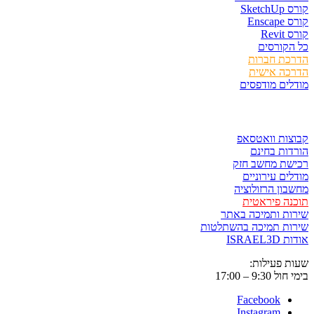
קורס SketchUp
קורס Enscape
קורס Revit
כל הקורסים
הדרכת חברות
הדרכה אישית
מודלים מודפסים
לגזור ולשמור
קבוצות וואטסאפ
הורדות בחינם
רכישת מחשב חזק
מודלים עירוניים
מחשבון הרזולוציה
תוכנה פיראטית
שירות ותמיכה באתר
שירות תמיכה בהשתלטות
אודות ISRAEL3D
שעות פעילות:
בימי חול 9:30 – 17:00
Facebook
Instagram