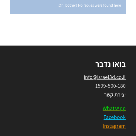
Oh, bother! No replies were found here.
בואו נדבר
info@israel3d.co.il
1599-500-180
יצירת קשר
WhatsApp
Facebook
Instagram