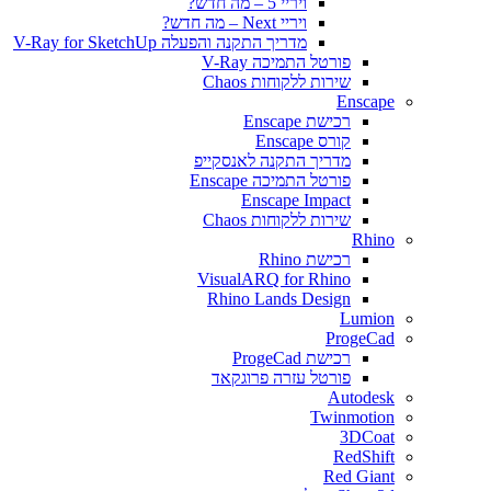
ויריי 5 – מה חדש?
ויריי Next – מה חדש?
מדריך התקנה והפעלה V-Ray for SketchUp
פורטל התמיכה V-Ray
שירות ללקוחות Chaos
Enscape
רכישת Enscape
קורס Enscape
מדריך התקנה לאנסקייפ
פורטל התמיכה Enscape
Enscape Impact
שירות ללקוחות Chaos
Rhino
רכישת Rhino
VisualARQ for Rhino
Rhino Lands Design
Lumion
ProgeCad
רכישת ProgeCad
פורטל עזרה פרוגקאד
Autodesk
Twinmotion
3DCoat
RedShift
Red Giant