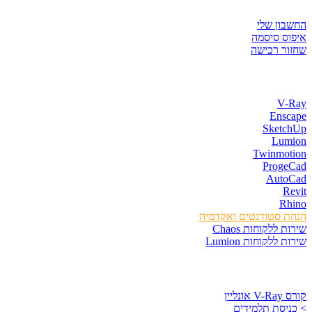
איזור לקוחות
החשבון שלי
איפוס סיסמה
שחזור רכישה
חנות התוכנות
V-Ray
Enscape
SketchUp
Lumion
Twinmotion
ProgeCad
AutoCad
Revit
Rhino
הנחת סטודנטים ואקדמיה
שירות ללקוחות Chaos
שירות ללקוחות Lumion
קורסים וספרים
קורס V-Ray אונליין
> כניסת תלמידים