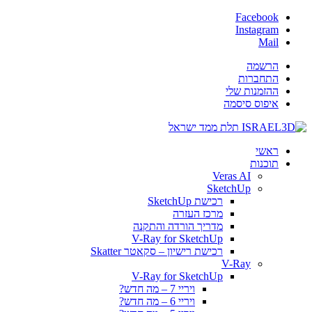
Facebook
Instagram
Mail
הרשמה
התחברות
ההזמנות שלי
איפוס סיסמה
ראשי
תוכנות
Veras AI
SketchUp
רכישת SketchUp
מרכז העזרה
מדריך הורדה והתקנה
V-Ray for SketchUp
רכישת רישיון – סקאטר Skatter
V-Ray
V-Ray for SketchUp
ויריי 7 – מה חדש?
ויריי 6 – מה חדש?