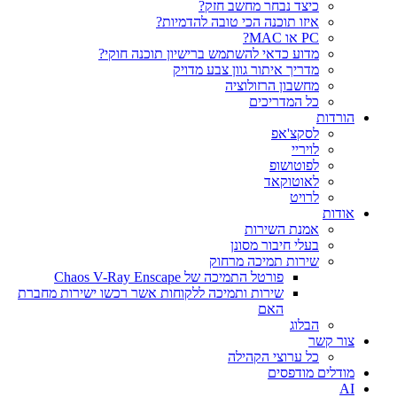
כיצד נבחר מחשב חזק?
איזו תוכנה הכי טובה להדמיות?‎‎
PC או MAC?
מדוע כדאי להשתמש ברישיון תוכנה חוקי?
מדריך איתור גוון צבע מדויק
מחשבון הרזולוציה
כל המדריכים
הורדות
לסקצ'אפ
לויריי
לפוטושופ
לאוטוקאד
לרויט
אודות
אמנת השירות
בעלי חיבור מסונן
שירות תמיכה מרחוק
פורטל התמיכה של Chaos V-Ray Enscape
שירות ותמיכה ללקוחות אשר רכשו ישירות מחברת
האם
הבלוג
צור קשר
כל ערוצי הקהילה
מודלים מודפסים
AI