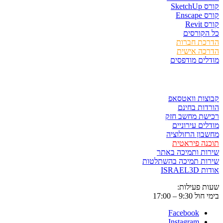
קורס SketchUp
קורס Enscape
קורס Revit
כל הקורסים
הדרכת חברות
הדרכה אישית
מודלים מודפסים
לגזור ולשמור
קבוצות וואטסאפ
הורדות בחינם
רכישת מחשב חזק
מודלים עירוניים
מחשבון הרזולוציה
תוכנה פיראטית
שירות ותמיכה באתר
שירות תמיכה בהשתלטות
אודות ISRAEL3D
שעות פעילות:
בימי חול 9:30 – 17:00
Facebook
Instagram