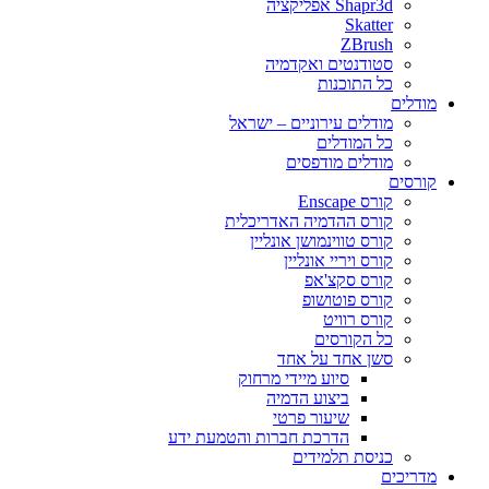
Shapr3d אפליקציה
Skatter
ZBrush
סטודנטים ואקדמיה
כל התוכנות
מודלים
מודלים עירוניים – ישראל
כל המודלים
מודלים מודפסים
קורסים
קורס Enscape
קורס ההדמיה האדריכלית
קורס טווינמושן אונליין
קורס ויריי אונליין
קורס סקצ'אפ
קורס פוטושופ
קורס רוויט
כל הקורסים
סשן אחד על אחד
סיוע מיידי מרחוק
ביצוע הדמיה
שיעור פרטי
הדרכת חברות והטמעת ידע
כניסת תלמידים
מדריכים