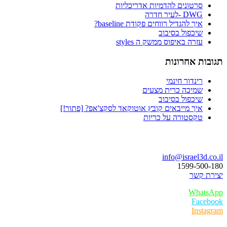
סרטונים להדמיות אדריכליות
DWG -לעיר חדרה
איך להגדיל רווחים פקודת baseline?
שיכפול בסיבוב
עזרה באיפוס ממשק ה styles
תגובות אחרונות
רינדור חינמי
שמיכה כרית מצעים
שיכפול בסיבוב
איך מייבאים קובץ אוטוקאד לסקצ'אפ? [פתור!]
טקסטורה על כריות
בואו נדבר
info@israel3d.co.il
1599-500-180
יצירת קשר
WhatsApp
Facebook
Instagram