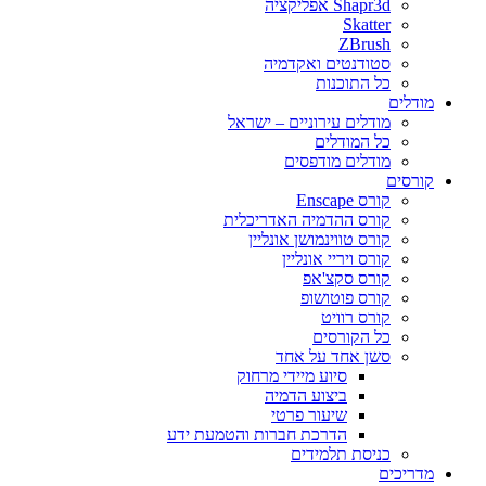
Shapr3d אפליקציה
Skatter
ZBrush
סטודנטים ואקדמיה
כל התוכנות
מודלים
מודלים עירוניים – ישראל
כל המודלים
מודלים מודפסים
קורסים
קורס Enscape
קורס ההדמיה האדריכלית
קורס טווינמושן אונליין
קורס ויריי אונליין
קורס סקצ'אפ
קורס פוטושופ
קורס רוויט
כל הקורסים
סשן אחד על אחד
סיוע מיידי מרחוק
ביצוע הדמיה
שיעור פרטי
הדרכת חברות והטמעת ידע
כניסת תלמידים
מדריכים