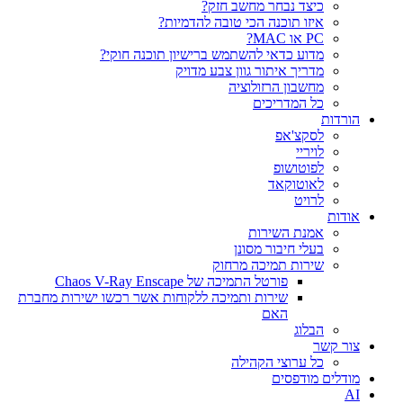
כיצד נבחר מחשב חזק?
איזו תוכנה הכי טובה להדמיות?‎‎
PC או MAC?
מדוע כדאי להשתמש ברישיון תוכנה חוקי?
מדריך איתור גוון צבע מדויק
מחשבון הרזולוציה
כל המדריכים
הורדות
לסקצ'אפ
לויריי
לפוטושופ
לאוטוקאד
לרויט
אודות
אמנת השירות
בעלי חיבור מסונן
שירות תמיכה מרחוק
פורטל התמיכה של Chaos V-Ray Enscape
שירות ותמיכה ללקוחות אשר רכשו ישירות מחברת
האם
הבלוג
צור קשר
כל ערוצי הקהילה
מודלים מודפסים
AI