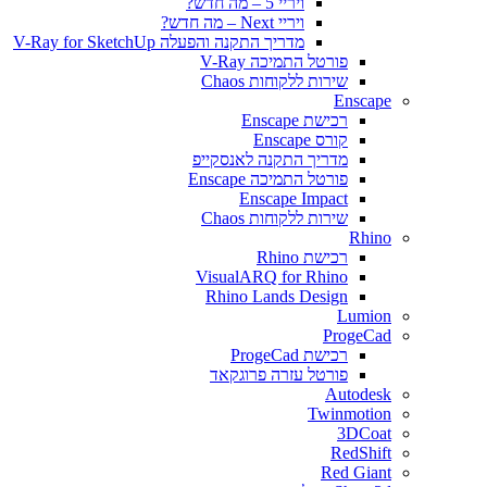
ויריי 5 – מה חדש?
ויריי Next – מה חדש?
מדריך התקנה והפעלה V-Ray for SketchUp
פורטל התמיכה V-Ray
שירות ללקוחות Chaos
Enscape
רכישת Enscape
קורס Enscape
מדריך התקנה לאנסקייפ
פורטל התמיכה Enscape
Enscape Impact
שירות ללקוחות Chaos
Rhino
רכישת Rhino
VisualARQ for Rhino
Rhino Lands Design
Lumion
ProgeCad
רכישת ProgeCad
פורטל עזרה פרוגקאד
Autodesk
Twinmotion
3DCoat
RedShift
Red Giant