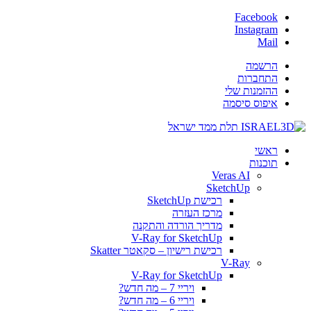
Facebook
Instagram
Mail
הרשמה
התחברות
ההזמנות שלי
איפוס סיסמה
ראשי
תוכנות
Veras AI
SketchUp
רכישת SketchUp
מרכז העזרה
מדריך הורדה והתקנה
V-Ray for SketchUp
רכישת רישיון – סקאטר Skatter
V-Ray
V-Ray for SketchUp
ויריי 7 – מה חדש?
ויריי 6 – מה חדש?