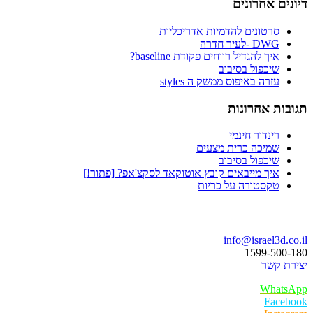
דיונים אחרונים
סרטונים להדמיות אדריכליות
DWG -לעיר חדרה
איך להגדיל רווחים פקודת baseline?
שיכפול בסיבוב
עזרה באיפוס ממשק ה styles
תגובות אחרונות
רינדור חינמי
שמיכה כרית מצעים
שיכפול בסיבוב
איך מייבאים קובץ אוטוקאד לסקצ'אפ? [פתור!]
טקסטורה על כריות
בואו נדבר
info@israel3d.co.il
1599-500-180
יצירת קשר
WhatsApp
Facebook