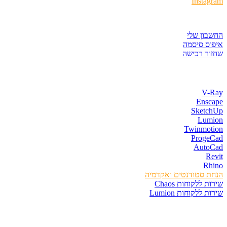
Instagram
איזור לקוחות
החשבון שלי
איפוס סיסמה
שחזור רכישה
חנות התוכנות
V-Ray
Enscape
SketchUp
Lumion
Twinmotion
ProgeCad
AutoCad
Revit
Rhino
הנחת סטודנטים ואקדמיה
שירות ללקוחות Chaos
שירות ללקוחות Lumion
קורסים וספרים