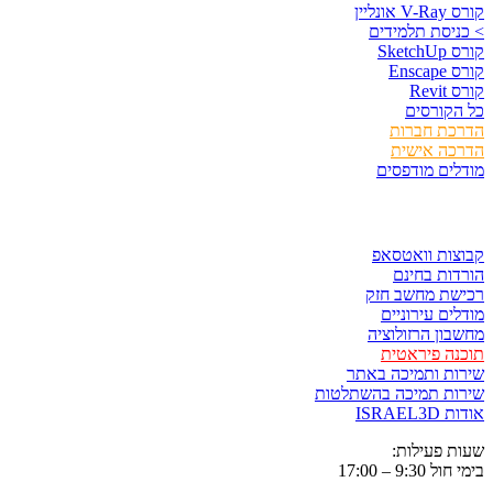
קורס V-Ray אונליין
> כניסת תלמידים
קורס SketchUp
קורס Enscape
קורס Revit
כל הקורסים
הדרכת חברות
הדרכה אישית
מודלים מודפסים
לגזור ולשמור
קבוצות וואטסאפ
הורדות בחינם
רכישת מחשב חזק
מודלים עירוניים
מחשבון הרזולוציה
תוכנה פיראטית
שירות ותמיכה באתר
שירות תמיכה בהשתלטות
אודות ISRAEL3D
שעות פעילות:
בימי חול 9:30 – 17:00