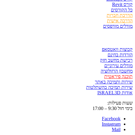
Rev
קורסים
כת חברות
כה אישית
ים מודפסים
ר ולשמור
ות וואטסאפ
ות בחינם
שת מחשב חזק
ים עירוניים
ון הרזולוציה
ה פיראטית
ת ותמיכה באתר
ות תמיכה בהשתלטות
ISRAE
 פעילות:
9:3 – 17:00
Facebook
Instagram
Mail