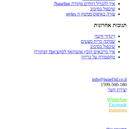
איך להגדיל רווחים פקודת baseline?
שיכפול בסיבוב
עזרה באיפוס ממשק ה styles
בות אחרונות
רינדור חינמי
שמיכה כרית מצעים
שיכפול בסיבוב
איך מייבאים קובץ אוטוקאד לסקצ'אפ? [פתור!]
טקסטורה על כריות
ו נדבר
info@israel3d.c
1599-500
ת קשר
Whats
Faceb
Insta
ר לקוחות