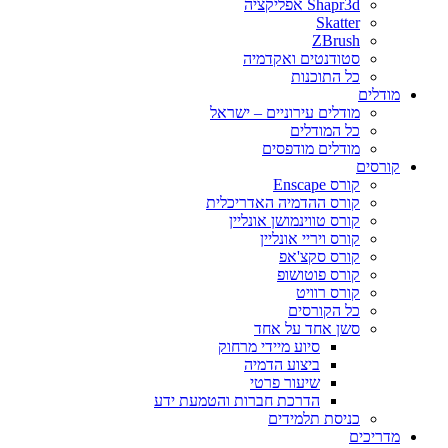
Shapr3d אפליקציה
Skatter
ZBrush
סטודנטים ואקדמיה
כל התוכנות
מודלים
מודלים עירוניים – ישראל
כל המודלים
מודלים מודפסים
קורסים
קורס Enscape
קורס ההדמיה האדריכלית
קורס טווינמושן אונליין
קורס ויריי אונליין
קורס סקצ'אפ
קורס פוטושופ
קורס רוויט
כל הקורסים
סשן אחד על אחד
סיוע מיידי מרחוק
ביצוע הדמיה
שיעור פרטי
הדרכת חברות והטמעת ידע
כניסת תלמידים
מדריכים