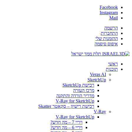
Facebook
Instagram
Mail
הרשמה
התחברות
ההזמנות שלי
איפוס סיסמה
ראשי
תוכנות
Veras AI
SketchUp
רכישת SketchUp
מרכז העזרה
מדריך הורדה והתקנה
V-Ray for SketchUp
רכישת רישיון – סקאטר Skatter
V-Ray
V-Ray for SketchUp
ויריי 7 – מה חדש?
ויריי 6 – מה חדש?