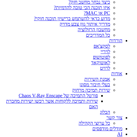
כיצד נבחר מחשב חזק?
איזו תוכנה הכי טובה להדמיות?‎‎
PC או MAC?
מדוע כדאי להשתמש ברישיון תוכנה חוקי?
מדריך איתור גוון צבע מדויק
מחשבון הרזולוציה
כל המדריכים
הורדות
לסקצ'אפ
לויריי
לפוטושופ
לאוטוקאד
לרויט
אודות
אמנת השירות
בעלי חיבור מסונן
שירות תמיכה מרחוק
פורטל התמיכה של Chaos V-Ray Enscape
שירות ותמיכה ללקוחות אשר רכשו ישירות מחברת
האם
הבלוג
צור קשר
כל ערוצי הקהילה
מודלים מודפסים
AI