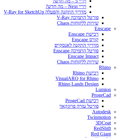
ויריי 5 – מה חדש?
ויריי Next – מה חדש?
מדריך התקנה והפעלה V-Ray for SketchUp
פורטל התמיכה V-Ray
שירות ללקוחות Chaos
Enscape
רכישת Enscape
קורס Enscape
מדריך התקנה לאנסקייפ
פורטל התמיכה Enscape
Enscape Impact
שירות ללקוחות Chaos
Rhino
רכישת Rhino
VisualARQ for Rhino
Rhino Lands Design
Lumion
ProgeCad
רכישת ProgeCad
פורטל עזרה פרוגקאד
Autodesk
Twinmotion
3DCoat
RedShift
Red Giant