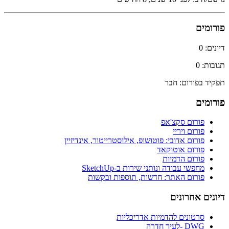
ומים
ם: 0
ת: 0
ד בפורום: חבר
ומים
פורום סקצ'אפ
פורום ויריי
פורום אדובי: פוטושופ, אילוסטרייטור, אינדיזיין
פורום אוטוקאד
פורום הדמיות
מחפשי עבודה ונותני שירות ב-SketchUp
פורום האתר: חדשות, תוספות ובקשות
ים אחרונים
סרטונים להדמיות אדריכליות
DWG -לעיר חדרה