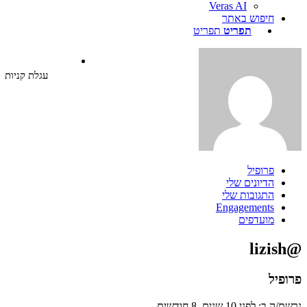
Veras AI
חיפוש באתר
תפריט
תפריט
עגלת קניות
פרופיל
הדיונים שלי
התגובות שלי
Engagements
מועדפים
פיל
: לפני 10 שנים, 8 חודשים