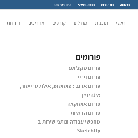
הרשמה
התחברות
ההזמנות שלי
איפוס סיסמה
ראשי
תוכנות
מודלים
קורסים
מדריכים
הורדות
פורומים
פורום סקצ'אפ
פורום ויריי
פורום אדובי: פוטושופ, אילוסטרייטור,
אינדיזיין
פורום אוטוקאד
פורום הדמיות
מחפשי עבודה ונותני שירות ב-
SketchUp