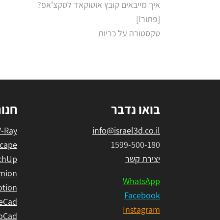
איך מייבאים קובץ אוטוקאד לסקצ'אפ?
[פתור!]
טקסטורה על כריות
בואו נדבר
חנו
V-Ray
info@israel3d.co.il
cape
1599-500-180
יצירת קשר
chUp
mion
WhatsApp
tion
Facebook
eCad
Instagram
oCad