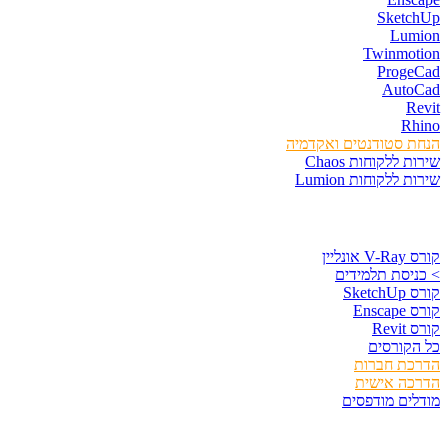
SketchUp
Lumion
Twinmotion
ProgeCad
AutoCad
Revit
Rhino
הנחת סטודנטים ואקדמיה
שירות ללקוחות Chaos
שירות ללקוחות Lumion
קורסים וספרים
קורס V-Ray אונליין
> כניסת תלמידים
קורס SketchUp
קורס Enscape
קורס Revit
כל הקורסים
הדרכת חברות
הדרכה אישית
מודלים מודפסים
לגזור ולשמור