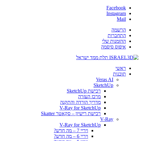
Facebook
Instagram
Mail
הרשמה
התחברות
ההזמנות שלי
איפוס סיסמה
ראשי
תוכנות
Veras AI
SketchUp
רכישת SketchUp
מרכז העזרה
מדריך הורדה והתקנה
V-Ray for SketchUp
רכישת רישיון – סקאטר Skatter
V-Ray
V-Ray for SketchUp
ויריי 7 – מה חדש?
ויריי 6 – מה חדש?