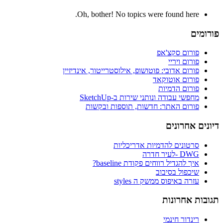
Oh, bother! No topics were found here.
פורומים
פורום סקצ'אפ
פורום ויריי
פורום אדובי: פוטושופ, אילוסטרייטור, אינדיזיין
פורום אוטוקאד
פורום הדמיות
מחפשי עבודה ונותני שירות ב-SketchUp
פורום האתר: חדשות, תוספות ובקשות
דיונים אחרונים
סרטונים להדמיות אדריכליות
DWG -לעיר חדרה
איך להגדיל רווחים פקודת baseline?
שיכפול בסיבוב
עזרה באיפוס ממשק ה styles
תגובות אחרונות
רינדור חינמי