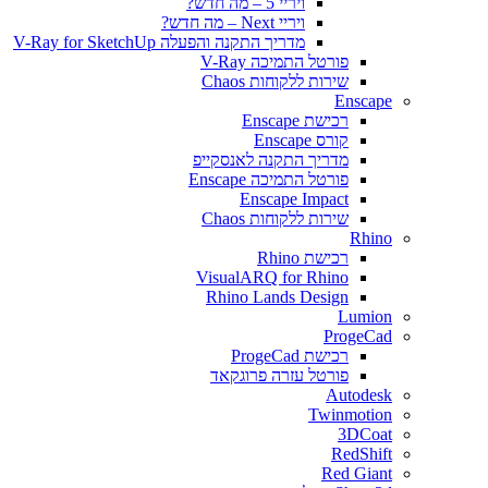
ויריי 5 – מה חדש?
ויריי Next – מה חדש?
מדריך התקנה והפעלה V-Ray for SketchUp
פורטל התמיכה V-Ray
שירות ללקוחות Chaos
Enscape
רכישת Enscape
קורס Enscape
מדריך התקנה לאנסקייפ
פורטל התמיכה Enscape
Enscape Impact
שירות ללקוחות Chaos
Rhino
רכישת Rhino
VisualARQ for Rhino
Rhino Lands Design
Lumion
ProgeCad
רכישת ProgeCad
פורטל עזרה פרוגקאד
Autodesk
Twinmotion
3DCoat
RedShift
Red Giant