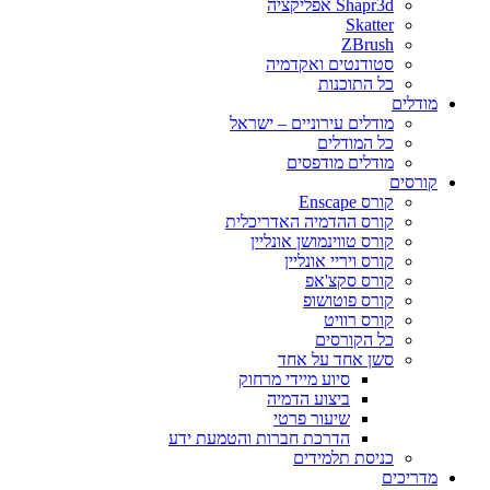
Shapr3d אפליקציה
Skatter
ZBrush
סטודנטים ואקדמיה
כל התוכנות
מודלים
מודלים עירוניים – ישראל
כל המודלים
מודלים מודפסים
קורסים
קורס Enscape
קורס ההדמיה האדריכלית
קורס טווינמושן אונליין
קורס ויריי אונליין
קורס סקצ'אפ
קורס פוטושופ
קורס רוויט
כל הקורסים
סשן אחד על אחד
סיוע מיידי מרחוק
ביצוע הדמיה
שיעור פרטי
הדרכת חברות והטמעת ידע
כניסת תלמידים
מדריכים