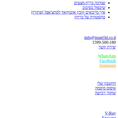
שמיכה כרית מצעים
שיכפול בסיבוב
איך מייבאים קובץ אוטוקאד לסקצ'אפ? [פתור!]
טקסטורה על כריות
בואו נדבר
info@israel3d.co.il
1599-500-180
יצירת קשר
WhatsApp
Facebook
Instagram
איזור לקוחות
החשבון שלי
איפוס סיסמה
שחזור רכישה
חנות התוכנות
V-Ray
Enscape