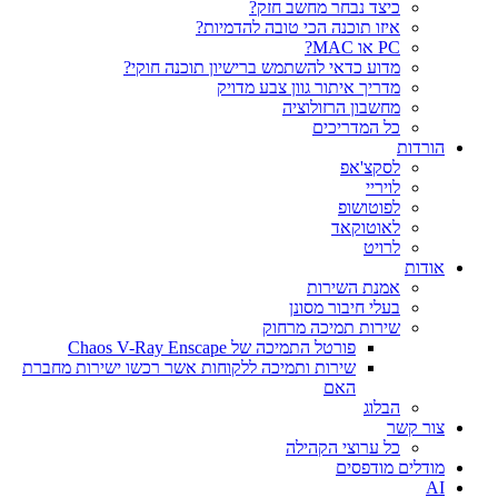
כיצד נבחר מחשב חזק?
איזו תוכנה הכי טובה להדמיות?‎‎
PC או MAC?
מדוע כדאי להשתמש ברישיון תוכנה חוקי?
מדריך איתור גוון צבע מדויק
מחשבון הרזולוציה
כל המדריכים
הורדות
לסקצ'אפ
לויריי
לפוטושופ
לאוטוקאד
לרויט
אודות
אמנת השירות
בעלי חיבור מסונן
שירות תמיכה מרחוק
פורטל התמיכה של Chaos V-Ray Enscape
שירות ותמיכה ללקוחות אשר רכשו ישירות מחברת
האם
הבלוג
צור קשר
כל ערוצי הקהילה
מודלים מודפסים
AI