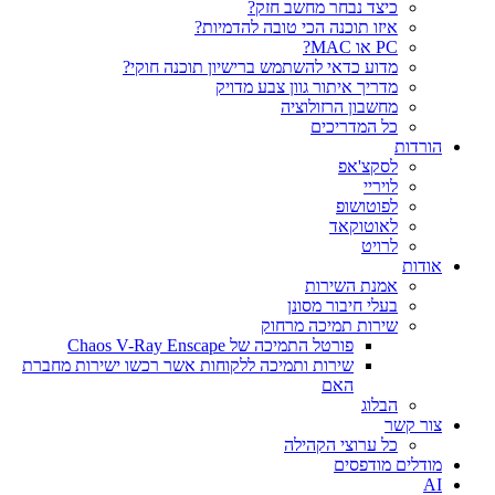
כיצד נבחר מחשב חזק?
איזו תוכנה הכי טובה להדמיות?‎‎
PC או MAC?
מדוע כדאי להשתמש ברישיון תוכנה חוקי?
מדריך איתור גוון צבע מדויק
מחשבון הרזולוציה
כל המדריכים
הורדות
לסקצ'אפ
לויריי
לפוטושופ
לאוטוקאד
לרויט
אודות
אמנת השירות
בעלי חיבור מסונן
שירות תמיכה מרחוק
פורטל התמיכה של Chaos V-Ray Enscape
שירות ותמיכה ללקוחות אשר רכשו ישירות מחברת
האם
הבלוג
צור קשר
כל ערוצי הקהילה
מודלים מודפסים
AI