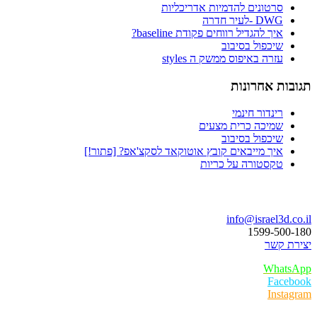
סרטונים להדמיות אדריכליות
DWG -לעיר חדרה
איך להגדיל רווחים פקודת baseline?
שיכפול בסיבוב
עזרה באיפוס ממשק ה styles
תגובות אחרונות
רינדור חינמי
שמיכה כרית מצעים
שיכפול בסיבוב
איך מייבאים קובץ אוטוקאד לסקצ'אפ? [פתור!]
טקסטורה על כריות
בואו נדבר
info@israel3d.co.il
1599-500-180
יצירת קשר
WhatsApp
Facebook
Instagram