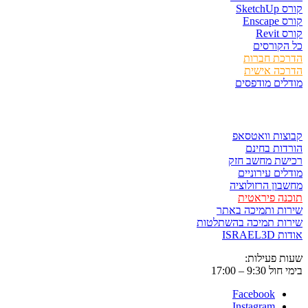
קורס SketchUp
קורס Enscape
קורס Revit
כל הקורסים
הדרכת חברות
הדרכה אישית
מודלים מודפסים
לגזור ולשמור
קבוצות וואטסאפ
הורדות בחינם
רכישת מחשב חזק
מודלים עירוניים
מחשבון הרזולוציה
תוכנה פיראטית
שירות ותמיכה באתר
שירות תמיכה בהשתלטות
אודות ISRAEL3D
שעות פעילות:
בימי חול 9:30 – 17:00
Facebook
Instagram