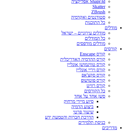
Shapr3d אפליקציה
Skatter
ZBrush
סטודנטים ואקדמיה
כל התוכנות
מודלים
מודלים עירוניים – ישראל
כל המודלים
מודלים מודפסים
קורסים
קורס Enscape
קורס ההדמיה האדריכלית
קורס טווינמושן אונליין
קורס ויריי אונליין
קורס סקצ'אפ
קורס פוטושופ
קורס רוויט
כל הקורסים
סשן אחד על אחד
סיוע מיידי מרחוק
ביצוע הדמיה
שיעור פרטי
הדרכת חברות והטמעת ידע
כניסת תלמידים
מדריכים