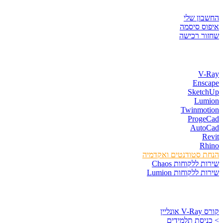
איזור לקוחות
החשבון שלי
איפוס סיסמה
שחזור רכישה
חנות התוכנות
V-Ray
Enscape
SketchUp
Lumion
Twinmotion
ProgeCad
AutoCad
Revit
Rhino
הנחת סטודנטים ואקדמיה
שירות ללקוחות Chaos
שירות ללקוחות Lumion
קורסים וספרים
קורס V-Ray אונליין
> כניסת תלמידים