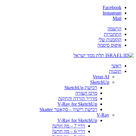
Facebook
Instagram
Mail
הרשמה
התחברות
ההזמנות שלי
איפוס סיסמה
ראשי
תוכנות
Veras AI
SketchUp
רכישת SketchUp
מרכז העזרה
מדריך הורדה והתקנה
V-Ray for SketchUp
רכישת רישיון – סקאטר Skatter
V-Ray
V-Ray for SketchUp
ויריי 7 – מה חדש?
ויריי 6 – מה חדש?