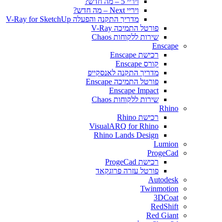
ויריי 5 – מה חדש?
ויריי Next – מה חדש?
מדריך התקנה והפעלה V-Ray for SketchUp
פורטל התמיכה V-Ray
שירות ללקוחות Chaos
Enscape
רכישת Enscape
קורס Enscape
מדריך התקנה לאנסקייפ
פורטל התמיכה Enscape
Enscape Impact
שירות ללקוחות Chaos
Rhino
רכישת Rhino
VisualARQ for Rhino
Rhino Lands Design
Lumion
ProgeCad
רכישת ProgeCad
פורטל עזרה פרוגקאד
Autodesk
Twinmotion
3DCoat
RedShift
Red Giant