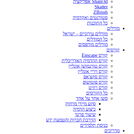
Shapr3d אפליקציה
Skatter
ZBrush
סטודנטים ואקדמיה
כל התוכנות
מודלים
מודלים עירוניים – ישראל
כל המודלים
מודלים מודפסים
קורסים
קורס Enscape
קורס ההדמיה האדריכלית
קורס טווינמושן אונליין
קורס ויריי אונליין
קורס סקצ'אפ
קורס פוטושופ
קורס רוויט
כל הקורסים
סשן אחד על אחד
סיוע מיידי מרחוק
ביצוע הדמיה
שיעור פרטי
הדרכת חברות והטמעת ידע
כניסת תלמידים
מדריכים