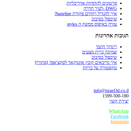
סרטונים להדמיות אדריכליות
DWG -לעיר חדרה
איך להגדיל רווחים פקודת baseline?
שיכפול בסיבוב
עזרה באיפוס ממשק ה styles
תגובות אחרונות
רינדור חינמי
שמיכה כרית מצעים
שיכפול בסיבוב
איך מייבאים קובץ אוטוקאד לסקצ'אפ? [פתור!]
טקסטורה על כריות
בואו נדבר
info@israel3d.co.il
1599-500-180
יצירת קשר
WhatsApp
Facebook
Instagram