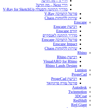
ויריי 5 – מה חדש?
ויריי Next – מה חדש?
מדריך התקנה והפעלה V-Ray for SketchUp
פורטל התמיכה V-Ray
שירות ללקוחות Chaos
Enscape
רכישת Enscape
קורס Enscape
מדריך התקנה לאנסקייפ
פורטל התמיכה Enscape
Enscape Impact
שירות ללקוחות Chaos
Rhino
רכישת Rhino
VisualARQ for Rhino
Rhino Lands Design
Lumion
ProgeCad
רכישת ProgeCad
פורטל עזרה פרוגקאד
Autodesk
Twinmotion
3DCoat
RedShift
Red Giant