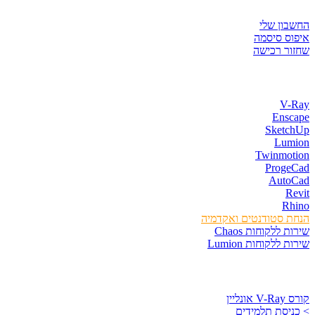
איזור לקוחות
החשבון שלי
איפוס סיסמה
שחזור רכישה
חנות התוכנות
V-Ray
Enscape
SketchUp
Lumion
Twinmotion
ProgeCad
AutoCad
Revit
Rhino
הנחת סטודנטים ואקדמיה
שירות ללקוחות Chaos
שירות ללקוחות Lumion
קורסים וספרים
קורס V-Ray אונליין
> כניסת תלמידים