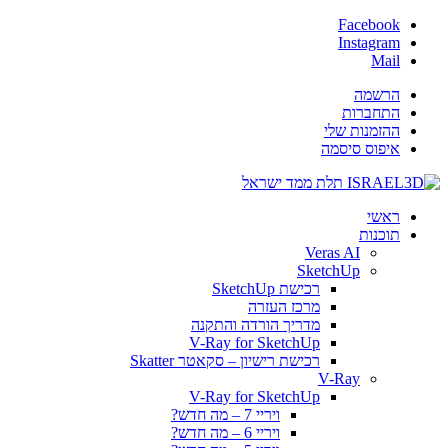
Facebook
Instagram
Mail
הרשמה
התחברות
ההזמנות שלי
איפוס סיסמה
ראשי
תוכנות
Veras AI
SketchUp
רכישת SketchUp
מרכז העזרה
מדריך הורדה והתקנה
V-Ray for SketchUp
רכישת רישיון – סקאטר Skatter
V-Ray
V-Ray for SketchUp
ויריי 7 – מה חדש?
ויריי 6 – מה חדש?