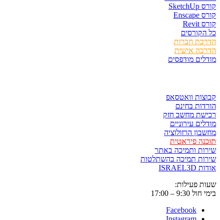
קורס SketchUp
קורס Enscape
קורס Revit
כל הקורסים
הדרכת חברות
הדרכה אישית
מודלים מודפסים
לגזור ולשמור
קבוצות וואטסאפ
הורדות בחינם
רכישת מחשב חזק
מודלים עירוניים
מחשבון הרזולוציה
תוכנה פיראטית
שירות ותמיכה באתר
שירות תמיכה בהשתלטות
אודות ISRAEL3D
שעות פעילות:
בימי חול 9:30 – 17:00
Facebook
Instagram