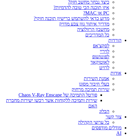
כיצד נבחר מחשב חזק?
איזו תוכנה הכי טובה להדמיות?‎‎
PC או MAC?
מדוע כדאי להשתמש ברישיון תוכנה חוקי?
מדריך איתור גוון צבע מדויק
מחשבון הרזולוציה
כל המדריכים
הורדות
לסקצ'אפ
לויריי
לפוטושופ
לאוטוקאד
לרויט
אודות
אמנת השירות
בעלי חיבור מסונן
שירות תמיכה מרחוק
פורטל התמיכה של Chaos V-Ray Enscape
שירות ותמיכה ללקוחות אשר רכשו ישירות מחברת
האם
הבלוג
צור קשר
כל ערוצי הקהילה
מודלים מודפסים
AI