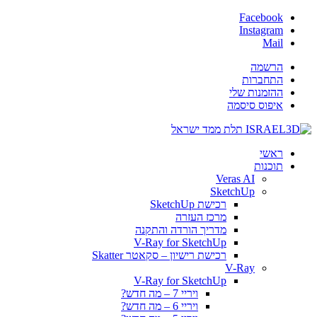
Facebook
Instagram
Mail
הרשמה
התחברות
ההזמנות שלי
איפוס סיסמה
ראשי
תוכנות
Veras AI
SketchUp
רכישת SketchUp
מרכז העזרה
מדריך הורדה והתקנה
V-Ray for SketchUp
רכישת רישיון – סקאטר Skatter
V-Ray
V-Ray for SketchUp
ויריי 7 – מה חדש?
ויריי 6 – מה חדש?