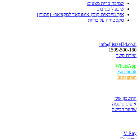
שמיכה כרית מצעים
שיכפול בסיבוב
איך מייבאים קובץ אוטוקאד לסקצ'אפ? [פתור!]
טקסטורה על כריות
בואו נדבר
info@israel3d.co.il
1599-500-180
יצירת קשר
WhatsApp
Facebook
Instagram
איזור לקוחות
החשבון שלי
איפוס סיסמה
שחזור רכישה
חנות התוכנות
V-Ray
Enscape