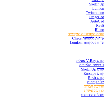
SketchUp
Lumion
Twinmotion
ProgeCad
AutoCad
Revit
Rhino
הנחת סטודנטים ואקדמיה
שירות ללקוחות Chaos
שירות ללקוחות Lumion
קורסים וספרים
קורס V-Ray אונליין
> כניסת תלמידים
קורס SketchUp
קורס Enscape
קורס Revit
כל הקורסים
הדרכת חברות
הדרכה אישית
מודלים מודפסים
לגזור ולשמור