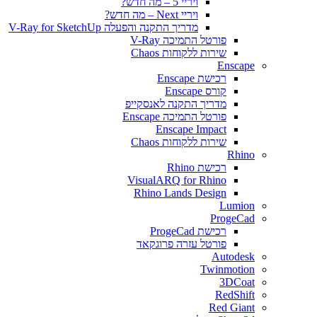
ויריי 5 – מה חדש?
ויריי Next – מה חדש?
מדריך התקנה והפעלה V-Ray for SketchUp
פורטל התמיכה V-Ray
שירות ללקוחות Chaos
Enscape
רכישת Enscape
קורס Enscape
מדריך התקנה לאנסקייפ
פורטל התמיכה Enscape
Enscape Impact
שירות ללקוחות Chaos
Rhino
רכישת Rhino
VisualARQ for Rhino
Rhino Lands Design
Lumion
ProgeCad
רכישת ProgeCad
פורטל עזרה פרוגקאד
Autodesk
Twinmotion
3DCoat
RedShift
Red Giant