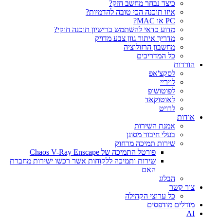
כיצד נבחר מחשב חזק?
איזו תוכנה הכי טובה להדמיות?‎‎
PC או MAC?
מדוע כדאי להשתמש ברישיון תוכנה חוקי?
מדריך איתור גוון צבע מדויק
מחשבון הרזולוציה
כל המדריכים
הורדות
לסקצ'אפ
לויריי
לפוטושופ
לאוטוקאד
לרויט
אודות
אמנת השירות
בעלי חיבור מסונן
שירות תמיכה מרחוק
פורטל התמיכה של Chaos V-Ray Enscape
שירות ותמיכה ללקוחות אשר רכשו ישירות מחברת
האם
הבלוג
צור קשר
כל ערוצי הקהילה
מודלים מודפסים
AI