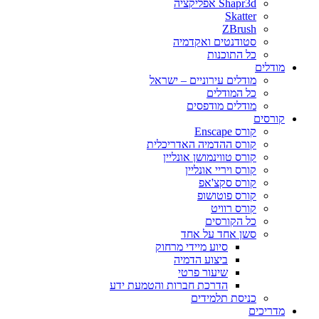
Shapr3d אפליקציה
Skatter
ZBrush
סטודנטים ואקדמיה
כל התוכנות
מודלים
מודלים עירוניים – ישראל
כל המודלים
מודלים מודפסים
קורסים
קורס Enscape
קורס ההדמיה האדריכלית
קורס טווינמושן אונליין
קורס ויריי אונליין
קורס סקצ'אפ
קורס פוטושופ
קורס רוויט
כל הקורסים
סשן אחד על אחד
סיוע מיידי מרחוק
ביצוע הדמיה
שיעור פרטי
הדרכת חברות והטמעת ידע
כניסת תלמידים
מדריכים