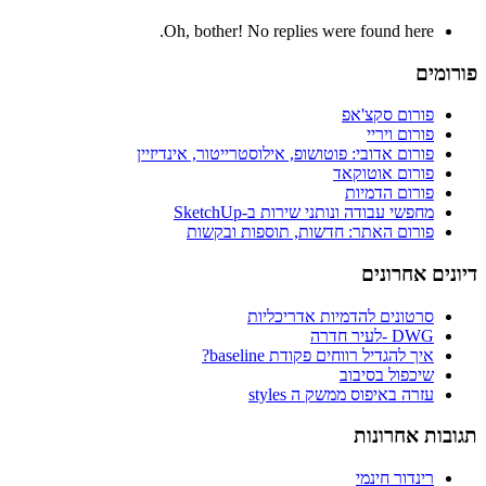
Oh, bother! No replies were found here.
פורומים
פורום סקצ'אפ
פורום ויריי
פורום אדובי: פוטושופ, אילוסטרייטור, אינדיזיין
פורום אוטוקאד
פורום הדמיות
מחפשי עבודה ונותני שירות ב-SketchUp
פורום האתר: חדשות, תוספות ובקשות
דיונים אחרונים
סרטונים להדמיות אדריכליות
DWG -לעיר חדרה
איך להגדיל רווחים פקודת baseline?
שיכפול בסיבוב
עזרה באיפוס ממשק ה styles
תגובות אחרונות
רינדור חינמי