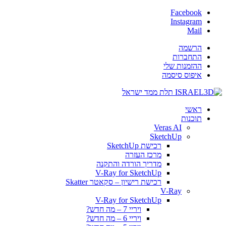
Facebook
Instagram
Mail
הרשמה
התחברות
ההזמנות שלי
איפוס סיסמה
ראשי
תוכנות
Veras AI
SketchUp
רכישת SketchUp
מרכז העזרה
מדריך הורדה והתקנה
V-Ray for SketchUp
רכישת רישיון – סקאטר Skatter
V-Ray
V-Ray for SketchUp
ויריי 7 – מה חדש?
ויריי 6 – מה חדש?