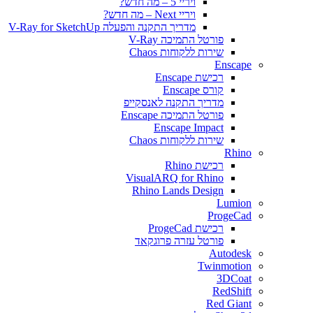
ויריי 5 – מה חדש?
ויריי Next – מה חדש?
מדריך התקנה והפעלה V-Ray for SketchUp
פורטל התמיכה V-Ray
שירות ללקוחות Chaos
Enscape
רכישת Enscape
קורס Enscape
מדריך התקנה לאנסקייפ
פורטל התמיכה Enscape
Enscape Impact
שירות ללקוחות Chaos
Rhino
רכישת Rhino
VisualARQ for Rhino
Rhino Lands Design
Lumion
ProgeCad
רכישת ProgeCad
פורטל עזרה פרוגקאד
Autodesk
Twinmotion
3DCoat
RedShift
Red Giant