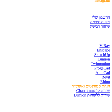
Instagram
איזור לקוחות
החשבון שלי
איפוס סיסמה
שחזור רכישה
חנות התוכנות
V-Ray
Enscape
SketchUp
Lumion
Twinmotion
ProgeCad
AutoCad
Revit
Rhino
הנחת סטודנטים ואקדמיה
שירות ללקוחות Chaos
שירות ללקוחות Lumion
קורסים וספרים