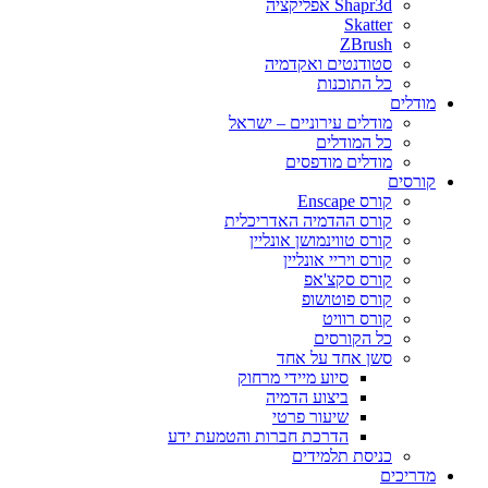
Shapr3d אפליקציה
Skatter
ZBrush
סטודנטים ואקדמיה
כל התוכנות
מודלים
מודלים עירוניים – ישראל
כל המודלים
מודלים מודפסים
קורסים
קורס Enscape
קורס ההדמיה האדריכלית
קורס טווינמושן אונליין
קורס ויריי אונליין
קורס סקצ'אפ
קורס פוטושופ
קורס רוויט
כל הקורסים
סשן אחד על אחד
סיוע מיידי מרחוק
ביצוע הדמיה
שיעור פרטי
הדרכת חברות והטמעת ידע
כניסת תלמידים
מדריכים