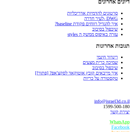
דיונים אחרונים
סרטונים להדמיות אדריכליות
DWG -לעיר חדרה
איך להגדיל רווחים פקודת baseline?
שיכפול בסיבוב
עזרה באיפוס ממשק ה styles
תגובות אחרונות
רינדור חינמי
שמיכה כרית מצעים
שיכפול בסיבוב
איך מייבאים קובץ אוטוקאד לסקצ'אפ? [פתור!]
טקסטורה על כריות
בואו נדבר
info@israel3d.co.il
1599-500-180
יצירת קשר
WhatsApp
Facebook