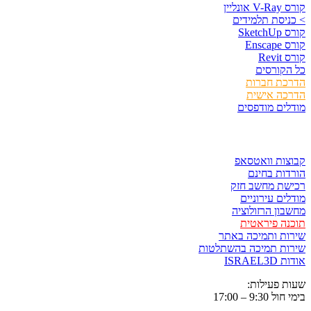
קורס V-Ray אונליין
> כניסת תלמידים
קורס SketchUp
קורס Enscape
קורס Revit
כל הקורסים
הדרכת חברות
הדרכה אישית
מודלים מודפסים
לגזור ולשמור
קבוצות וואטסאפ
הורדות בחינם
רכישת מחשב חזק
מודלים עירוניים
מחשבון הרזולוציה
תוכנה פיראטית
שירות ותמיכה באתר
שירות תמיכה בהשתלטות
אודות ISRAEL3D
שעות פעילות:
בימי חול 9:30 – 17:00