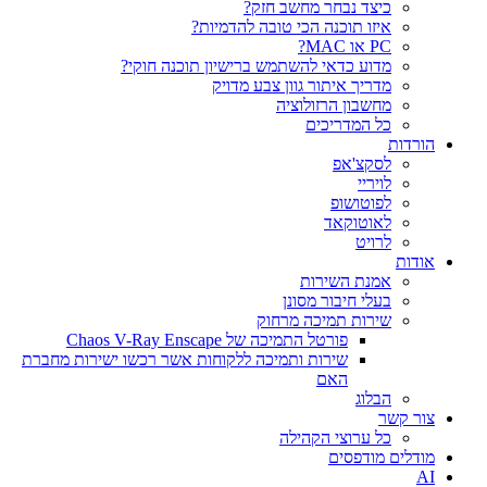
כיצד נבחר מחשב חזק?
איזו תוכנה הכי טובה להדמיות?‎‎
PC או MAC?
מדוע כדאי להשתמש ברישיון תוכנה חוקי?
מדריך איתור גוון צבע מדויק
מחשבון הרזולוציה
כל המדריכים
הורדות
לסקצ'אפ
לויריי
לפוטושופ
לאוטוקאד
לרויט
אודות
אמנת השירות
בעלי חיבור מסונן
שירות תמיכה מרחוק
פורטל התמיכה של Chaos V-Ray Enscape
שירות ותמיכה ללקוחות אשר רכשו ישירות מחברת
האם
הבלוג
צור קשר
כל ערוצי הקהילה
מודלים מודפסים
AI