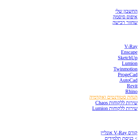
איזור לקוחות
החשבון שלי
איפוס סיסמה
שחזור רכישה
חנות התוכנות
V-Ray
Enscape
SketchUp
Lumion
Twinmotion
ProgeCad
AutoCad
Revit
Rhino
הנחת סטודנטים ואקדמיה
שירות ללקוחות Chaos
שירות ללקוחות Lumion
קורסים וספרים
קורס V-Ray אונליין
> כניסת תלמידים