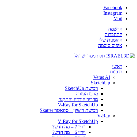
Facebook
Instagram
Mail
הרשמה
התחברות
ההזמנות שלי
איפוס סיסמה
ראשי
תוכנות
Veras AI
SketchUp
רכישת SketchUp
מרכז העזרה
מדריך הורדה והתקנה
V-Ray for SketchUp
רכישת רישיון – סקאטר Skatter
V-Ray
V-Ray for SketchUp
ויריי 7 – מה חדש?
ויריי 6 – מה חדש?