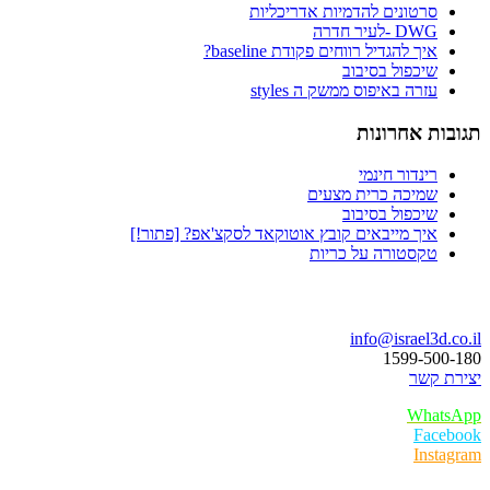
סרטונים להדמיות אדריכליות
DWG -לעיר חדרה
איך להגדיל רווחים פקודת baseline?
שיכפול בסיבוב
עזרה באיפוס ממשק ה styles
תגובות אחרונות
רינדור חינמי
שמיכה כרית מצעים
שיכפול בסיבוב
איך מייבאים קובץ אוטוקאד לסקצ'אפ? [פתור!]
טקסטורה על כריות
בואו נדבר
info@israel3d.co.il
1599-500-180
יצירת קשר
WhatsApp
Facebook
Instagram