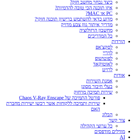
כיצד נבחר מחשב חזק?
איזו תוכנה הכי טובה להדמיות?‎‎
PC או MAC?
מדוע כדאי להשתמש ברישיון תוכנה חוקי?
מדריך איתור גוון צבע מדויק
מחשבון הרזולוציה
כל המדריכים
הורדות
לסקצ'אפ
לויריי
לפוטושופ
לאוטוקאד
לרויט
אודות
אמנת השירות
בעלי חיבור מסונן
שירות תמיכה מרחוק
פורטל התמיכה של Chaos V-Ray Enscape
שירות ותמיכה ללקוחות אשר רכשו ישירות מחברת
האם
הבלוג
צור קשר
כל ערוצי הקהילה
מודלים מודפסים
AI