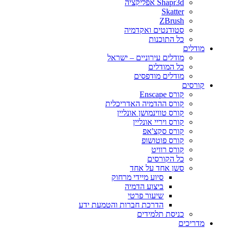
Shapr3d אפליקציה
Skatter
ZBrush
סטודנטים ואקדמיה
כל התוכנות
מודלים
מודלים עירוניים – ישראל
כל המודלים
מודלים מודפסים
קורסים
קורס Enscape
קורס ההדמיה האדריכלית
קורס טווינמושן אונליין
קורס ויריי אונליין
קורס סקצ'אפ
קורס פוטושופ
קורס רוויט
כל הקורסים
סשן אחד על אחד
סיוע מיידי מרחוק
ביצוע הדמיה
שיעור פרטי
הדרכת חברות והטמעת ידע
כניסת תלמידים
מדריכים