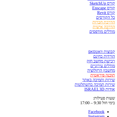
קורס SketchUp
קורס Enscape
קורס Revit
כל הקורסים
הדרכת חברות
הדרכה אישית
מודלים מודפסים
לגזור ולשמור
קבוצות וואטסאפ
הורדות בחינם
רכישת מחשב חזק
מודלים עירוניים
מחשבון הרזולוציה
תוכנה פיראטית
שירות ותמיכה באתר
שירות תמיכה בהשתלטות
אודות ISRAEL3D
שעות פעילות:
בימי חול 9:30 – 17:00
Facebook
Instagram