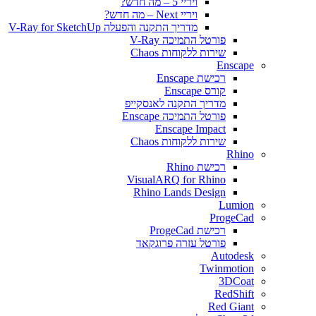
ויריי 5 – מה חדש?
ויריי Next – מה חדש?
מדריך התקנה והפעלה V-Ray for SketchUp
פורטל התמיכה V-Ray
שירות ללקוחות Chaos
Enscape
רכישת Enscape
קורס Enscape
מדריך התקנה לאנסקייפ
פורטל התמיכה Enscape
Enscape Impact
שירות ללקוחות Chaos
Rhino
רכישת Rhino
VisualARQ for Rhino
Rhino Lands Design
Lumion
ProgeCad
רכישת ProgeCad
פורטל עזרה פרוגקאד
Autodesk
Twinmotion
3DCoat
RedShift
Red Giant