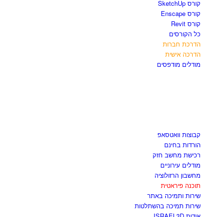
קורס SketchUp
קורס Enscape
קורס Revit
כל הקורסים
הדרכת חברות
הדרכה אישית
מודלים מודפסים
לגזור ולשמור
קבוצות וואטסאפ
הורדות בחינם
רכישת מחשב חזק
מודלים עירוניים
מחשבון הרזולוציה
תוכנה פיראטית
שירות ותמיכה באתר
שירות תמיכה בהשתלטות
אודות ISRAEL3D