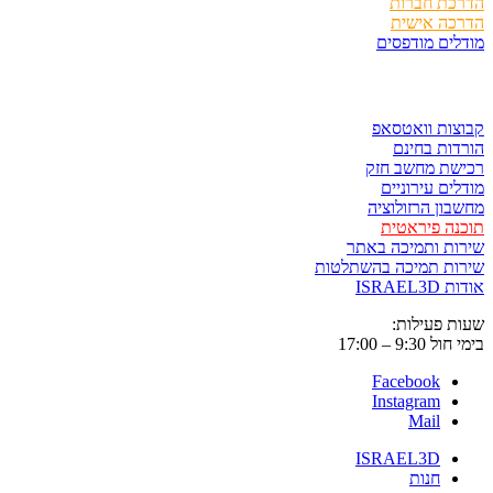
כת חברות
כה אישית
ים מודפסים
ר ולשמור
ות וואטסאפ
ות בחינם
שת מחשב חזק
ים עירוניים
ון הרזולוציה
ה פיראטית
ת ותמיכה באתר
ות תמיכה בהשתלטות
ISRAE
 פעילות:
9:3 – 17:00
Facebook
Instagram
Mail
ISRAEL3D
חנות