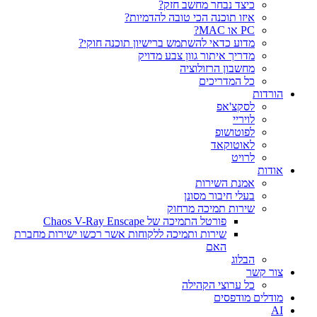
כיצד נבחר מחשב חזק?
איזו תוכנה הכי טובה להדמיות?‎‎
PC או MAC?
מדוע כדאי להשתמש ברישיון תוכנה חוקי?
מדריך איתור גוון צבע מדויק
מחשבון הרזולוציה
כל המדריכים
הורדות
לסקצ'אפ
לויריי
לפוטושופ
לאוטוקאד
לרויט
אודות
אמנת השירות
בעלי חיבור מסונן
שירות תמיכה מרחוק
פורטל התמיכה של Chaos V-Ray Enscape
שירות ותמיכה ללקוחות אשר רכשו ישירות מחברת
האם
הבלוג
צור קשר
כל ערוצי הקהילה
מודלים מודפסים
AI