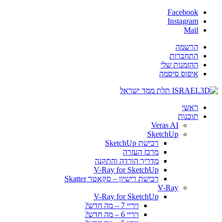
Facebook
Instagram
Mail
הרשמה
התחברות
ההזמנות שלי
איפוס סיסמה
ראשי
תוכנות
Veras AI
SketchUp
רכישת SketchUp
מרכז העזרה
מדריך הורדה והתקנה
V-Ray for SketchUp
רכישת רישיון – סקאטר Skatter
V-Ray
V-Ray for SketchUp
ויריי 7 – מה חדש?
ויריי 6 – מה חדש?