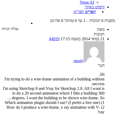
Veras AI
חיפוש באתר
תפריט
תפריט
עד 6 (מתוך 6 סה״כ)
עגלת קניות
מאת
תגובות
21 במאי 2014 בשעה 17:15
#4919
mosly
חבר
Hi,
I'm trying to do a wire-frame animation of a building without
success.
I'm using Sketchup 8 and Vray for Sketchup 2.0. All I want is
to do a 20 second animation where I film a building 360
degrees. I want the building to be shown wire-frame. So….
1) Which animation plugin should I use? (I prefer a free one)
2) How do I produce a wire-frame, x ray animation with V-
ray?