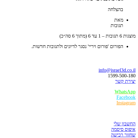
בהצלחה
מאת
תגובות
עד 6 (מתוך 6 סה״כ)
הפורום 'פורום ויריי' נסגר לדיונים ולתגובות חדשות.
ו נדבר
info@israel3d.c
1599-500
ת קשר
Whats
Faceb
Insta
ר לקוחות
ון שלי
ס סיסמה
ר רכישה