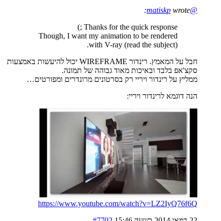
wrote:
@matiskp
Thanks for the quick response ;)
Though, I want my animation to be rendered
with V-ray (read the subject).
חבל על המאמץ. רינדור WIREFRAME יכול להיעשות באמצעות
סקצ'אפ בלבד ובאיכות מאוד גבוהה של תמונה.
ממליץ על רינדור ויריי רק בסרטונים מרונדרים ומפורטים…
הנה דוגמא לרינדור ויריי:
https://www.youtube.com/watch?v=LZ2IyQ76f6Q
22 במאי 2014 בשעה 15:46
#7702