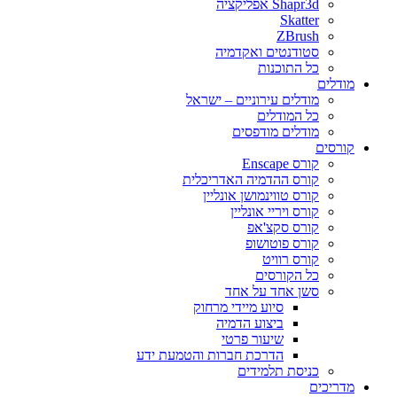
Shapr3d אפליקציה
Skatter
ZBrush
סטודנטים ואקדמיה
כל התוכנות
מודלים
מודלים עירוניים – ישראל
כל המודלים
מודלים מודפסים
קורסים
קורס Enscape
קורס ההדמיה האדריכלית
קורס טווינמושן אונליין
קורס ויריי אונליין
קורס סקצ'אפ
קורס פוטושופ
קורס רוויט
כל הקורסים
סשן אחד על אחד
סיוע מיידי מרחוק
ביצוע הדמיה
שיעור פרטי
הדרכת חברות והטמעת ידע
כניסת תלמידים
מדריכים