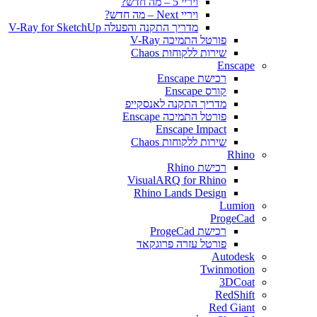
ויריי 5 – מה חדש?
ויריי Next – מה חדש?
מדריך התקנה והפעלה V-Ray for SketchUp
פורטל התמיכה V-Ray
שירות ללקוחות Chaos
Enscape
רכישת Enscape
קורס Enscape
מדריך התקנה לאנסקייפ
פורטל התמיכה Enscape
Enscape Impact
שירות ללקוחות Chaos
Rhino
רכישת Rhino
VisualARQ for Rhino
Rhino Lands Design
Lumion
ProgeCad
רכישת ProgeCad
פורטל עזרה פרוגקאד
Autodesk
Twinmotion
3DCoat
RedShift
Red Giant