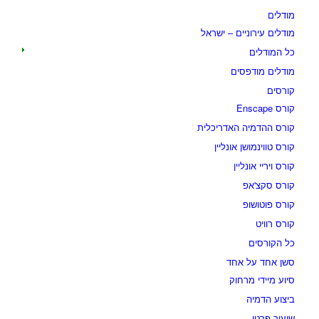
מודלים
מודלים עירוניים – ישראל
כל המודלים
מודלים מודפסים
קורסים
קורס Enscape
קורס ההדמיה האדריכלית
קורס טווינמושן אונליין
קורס ויריי אונליין
קורס סקצ'אפ
קורס פוטושופ
קורס רוויט
כל הקורסים
סשן אחד על אחד
סיוע מיידי מרחוק
ביצוע הדמיה
שיעור פרטי