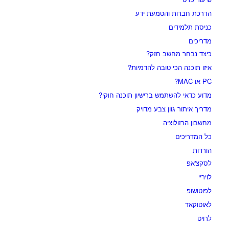
הדרכת חברות והטמעת ידע
כניסת תלמידים
מדריכים
כיצד נבחר מחשב חזק?
איזו תוכנה הכי טובה להדמיות?‎‎
PC או MAC?
מדוע כדאי להשתמש ברישיון תוכנה חוקי?
מדריך איתור גוון צבע מדויק
מחשבון הרזולוציה
כל המדריכים
הורדות
לסקצ'אפ
לויריי
לפוטושופ
לאוטוקאד
לרויט