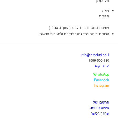
תעדכן! :)
מאת
תגובות
מוצגות 4 תגובות – 1 עד 4 (מתוך 4 סה״כ)
הפורום 'פורום ויריי' נסגר לדיונים ולתגובות חדשות.
בואו נדבר
info@israel3d.co.il
1599-500-180
יצירת קשר
WhatsApp
Facebook
Instagram
איזור לקוחות
החשבון שלי
איפוס סיסמה
שחזור רכישה