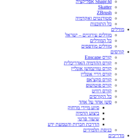
Shapr3d אפליקציה
Skatter
ZBrush
סטודנטים ואקדמיה
כל התוכנות
מודלים
מודלים עירוניים – ישראל
כל המודלים
מודלים מודפסים
קורסים
קורס Enscape
קורס ההדמיה האדריכלית
קורס טווינמושן אונליין
קורס ויריי אונליין
קורס סקצ'אפ
קורס פוטושופ
קורס רוויט
כל הקורסים
סשן אחד על אחד
סיוע מיידי מרחוק
ביצוע הדמיה
שיעור פרטי
הדרכת חברות והטמעת ידע
כניסת תלמידים
מדריכים