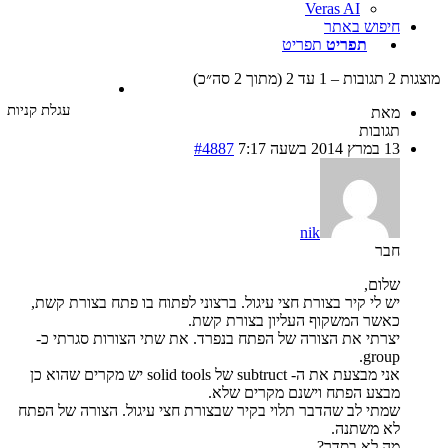
Veras AI
חיפוש באתר
תפריט
תפריט
עד 2 (מתוך 2 סה״כ)
עגלת קניות
מאת
תגובות
13 במרץ 2014 בשעה 7:17
#4887
nik
חבר
שלום,
יש לי קיר בצורת חצי עיגול. ברצוני לפתוח בו פתח בצורת קשת,
כאשר המשקוף העליון בצורת קשת.
יצרתי את הצורה של הפתח בנפרד. את שתי הצורות סגרתי כ-
group.
אני מבצעת את ה- subtruct של solid tools יש מקרים שהוא כן
מבצע הפתח וישנם מקרים שלא.
שמתי לב שהדבר תלוי בקיר שבצורת חצי עיגול. הצורה של הפתח
לא משתנה.
מה לא בסדר?