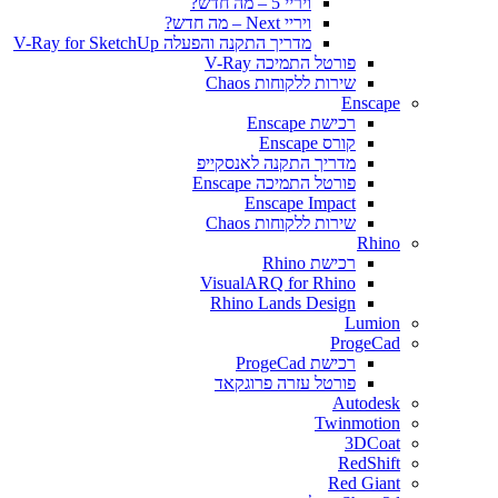
ויריי 5 – מה חדש?
ויריי Next – מה חדש?
מדריך התקנה והפעלה V-Ray for SketchUp
פורטל התמיכה V-Ray
שירות ללקוחות Chaos
Enscape
רכישת Enscape
קורס Enscape
מדריך התקנה לאנסקייפ
פורטל התמיכה Enscape
Enscape Impact
שירות ללקוחות Chaos
Rhino
רכישת Rhino
VisualARQ for Rhino
Rhino Lands Design
Lumion
ProgeCad
רכישת ProgeCad
פורטל עזרה פרוגקאד
Autodesk
Twinmotion
3DCoat
RedShift
Red Giant