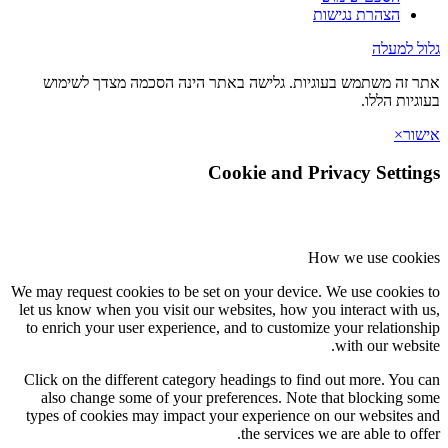
הצהרת נגישות
 למעלה
זה משתמש בעוגיות. גלישה באתר הינה הסכמה מצדך לשימוש
יות הללו.
ר
×
Cookie and Privacy Setti
How we use coo
We may request cookies to be set on your device. We use cookie
let us know when you visit our websites, how you interact with
to enrich your user experience, and to customize your relation
with our webs
Click on the different category headings to find out more. You
also change some of your preferences. Note that blocking 
types of cookies may impact your experience on our websites
the services we are able to of