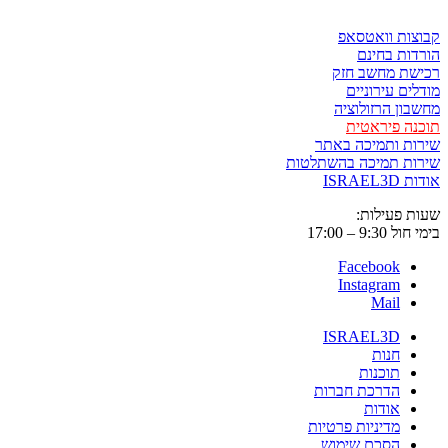
ות וואטסאפ
ות בחינם
שת מחשב חזק
ים עירוניים
ון הרזולוציה
ה פיראטית
ת ותמיכה באתר
ות תמיכה בהשתלטות
ISRAE
 פעילות:
9:3 – 17:00
Facebook
Instagram
Mail
ISRAEL3D
חנות
תוכנות
הדרכת חברות
אודות
מדיניות פרטיות
הסכם שימוש