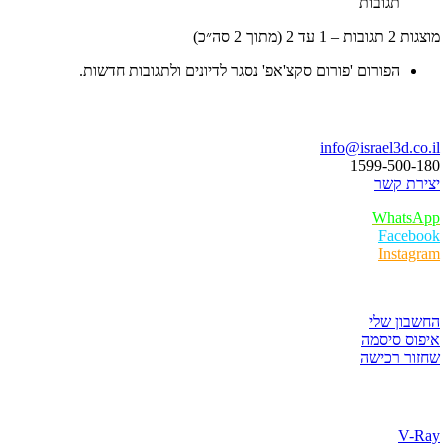
תגובות
עד 2 (מתוך 2 סה״כ)
הפורום 'פורום סקצ'אפ' נסגר לדיונים ולתגובות חדשות.
ו נדבר
info@israel3d.c
1599-500
ת קשר
Whats
Faceb
Insta
ר לקוחות
ון שלי
ס סיסמה
ר רכישה
ת התוכנות
V-