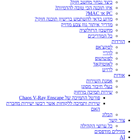
כיצד נבחר מחשב חזק?
איזו תוכנה הכי טובה להדמיות?‎‎
PC או MAC?
מדוע כדאי להשתמש ברישיון תוכנה חוקי?
מדריך איתור גוון צבע מדויק
מחשבון הרזולוציה
כל המדריכים
הורדות
לסקצ'אפ
לויריי
לפוטושופ
לאוטוקאד
לרויט
אודות
אמנת השירות
בעלי חיבור מסונן
שירות תמיכה מרחוק
פורטל התמיכה של Chaos V-Ray Enscape
שירות ותמיכה ללקוחות אשר רכשו ישירות מחברת
האם
הבלוג
צור קשר
כל ערוצי הקהילה
מודלים מודפסים
AI