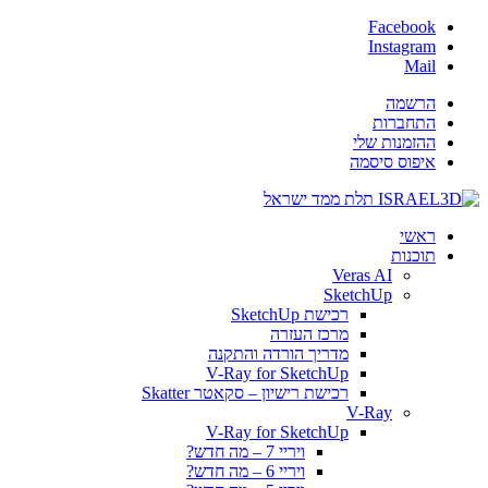
Facebook
Instagram
Mail
הרשמה
התחברות
ההזמנות שלי
איפוס סיסמה
ראשי
תוכנות
Veras AI
SketchUp
רכישת SketchUp
מרכז העזרה
מדריך הורדה והתקנה
V-Ray for SketchUp
רכישת רישיון – סקאטר Skatter
V-Ray
V-Ray for SketchUp
ויריי 7 – מה חדש?
ויריי 6 – מה חדש?