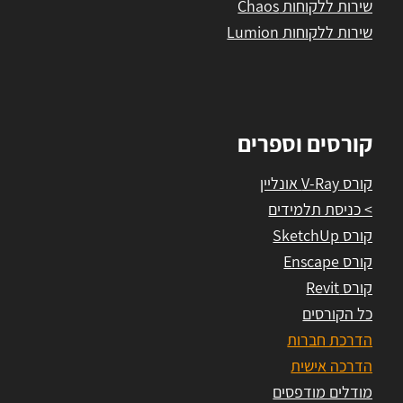
שירות ללקוחות Chaos
שירות ללקוחות Lumion
קורסים וספרים
קורס V-Ray אונליין
> כניסת תלמידים
קורס SketchUp
קורס Enscape
קורס Revit
כל הקורסים
הדרכת חברות
הדרכה אישית
מודלים מודפסים