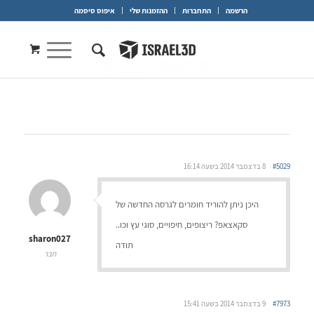
הרשמה
התחברות
ההזמנות שלי
איפוס סיסמה
#5029
8 בדצמבר 2014 בשעה 16:14
היכן ניתן להוריד חומרים לגרסה החדשה של
סקאצאפ? ריצופים, חיפויים, סוגי עץ וכו..
sharon027
תודה
חבר
#7973
9 בדצמבר 2014 בשעה 15:41