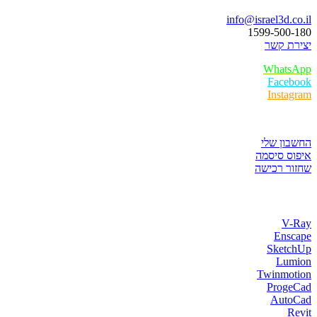
info@israel3d.co.il
1599-500-180
יצירת קשר
WhatsApp
Facebook
Instagram
איזור לקוחות
החשבון שלי
איפוס סיסמה
שחזור רכישה
חנות התוכנות
V-Ray
Enscape
SketchUp
Lumion
Twinmotion
ProgeCad
AutoCad
Revit