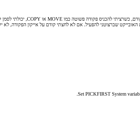
ועכשיו אני שמה לב לדבר נוסף שקר
ת האובייקט שברצוטני להפעיל. אם לא לחצתי קודם על אייקון הפקודה, לא יק
Set PICKFIRST System variable 