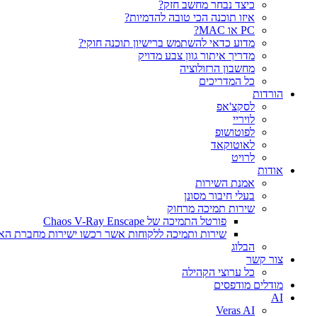
כיצד נבחר מחשב חזק?
איזו תוכנה הכי טובה להדמיות?‎‎
PC או MAC?
מדוע כדאי להשתמש ברישיון תוכנה חוקי?
מדריך איתור גוון צבע מדויק
מחשבון הרזולוציה
כל המדריכים
הורדות
לסקצ'אפ
לויריי
לפוטושופ
לאוטוקאד
לרויט
אודות
אמנת השירות
בעלי חיבור מסונן
שירות תמיכה מרחוק
פורטל התמיכה של Chaos V-Ray Enscape
שירות ותמיכה ללקוחות אשר רכשו ישירות מחברת הא
הבלוג
צור קשר
כל ערוצי הקהילה
מודלים מודפסים
AI
Veras AI