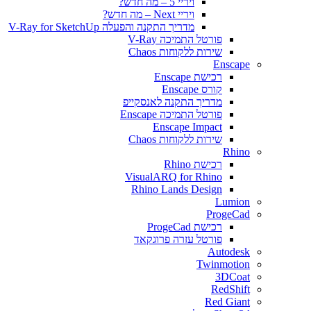
ויריי 5 – מה חדש?
ויריי Next – מה חדש?
מדריך התקנה והפעלה V-Ray for SketchUp
פורטל התמיכה V-Ray
שירות ללקוחות Chaos
Enscape
רכישת Enscape
קורס Enscape
מדריך התקנה לאנסקייפ
פורטל התמיכה Enscape
Enscape Impact
שירות ללקוחות Chaos
Rhino
רכישת Rhino
VisualARQ for Rhino
Rhino Lands Design
Lumion
ProgeCad
רכישת ProgeCad
פורטל עזרה פרוגקאד
Autodesk
Twinmotion
3DCoat
RedShift
Red Giant