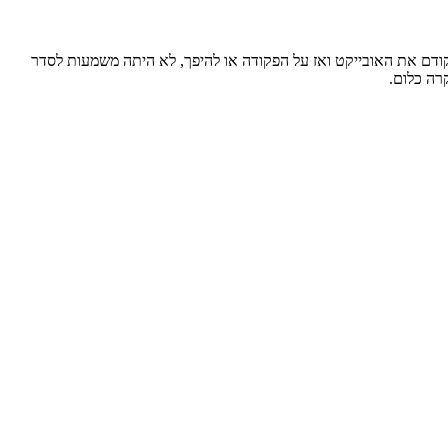
ה כראה בעקבות זאת. בניגוד לקודם, כשרציתי להכניס פקודה פשוטה כמו MOVE או COPY, יכולתי לסמן קודם את האובייקט ואז על הפקודה או להיפך, לא היתה משמעות לסדר
רה כלום.