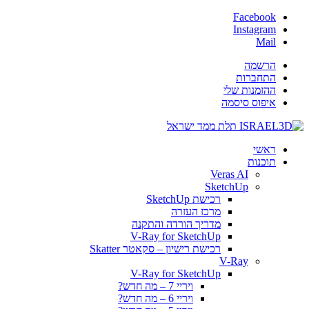
Facebook
Instagram
Mail
הרשמה
התחברות
ההזמנות שלי
איפוס סיסמה
ראשי
תוכנות
Veras AI
SketchUp
רכישת SketchUp
מרכז העזרה
מדריך הורדה והתקנה
V-Ray for SketchUp
רכישת רישיון – סקאטר Skatter
V-Ray
V-Ray for SketchUp
ויריי 7 – מה חדש?
ויריי 6 – מה חדש?