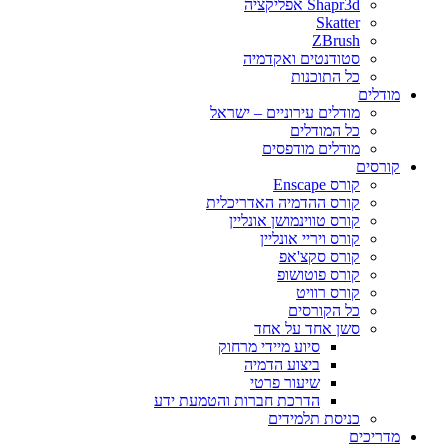
Shapr3d אפליקציה
Skatter
ZBrush
סטודנטים ואקדמיה
כל התוכנות
מודלים
מודלים עירוניים – ישראל
כל המודלים
מודלים מודפסים
קורסים
קורס Enscape
קורס ההדמיה האדריכלית
קורס טווינמושן אונליין
קורס ויריי אונליין
קורס סקצ'אפ
קורס פוטושופ
קורס רוויט
כל הקורסים
סשן אחד על אחד
סיוע מיידי מרחוק
ביצוע הדמיה
שיעור פרטי
הדרכת חברות והטמעת ידע
כניסת תלמידים
מדריכים