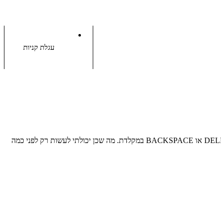
עגלת קניות
במסגרת תוכניתנו "על מה לחצתי בטעות הפעם" נעסוק בעובדה שאני לא מצליחה לבצע מחיקה של חלקים או קווים בשרטוט על ידי כפתור DELETE או BACKSPACE במקלדת. מה שכן יכולתי לעשות רק לפני כמה