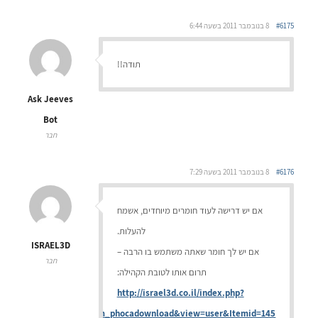
#6175
8 בנובמבר 2011 בשעה 6:44
תודה!!
Ask Jeeves
Bot
חבר
#6176
8 בנובמבר 2011 בשעה 7:29
אם יש דרישה לעוד חומרים מיוחדים, אשמח
להעלות.
ISRAEL3D
אם יש לך חומר שאתה משתמש בו הרבה –
חבר
תרום אותו לטובת הקהילה:
http://israel3d.co.il/index.php?
option=com_phocadownload&view=user&Itemid=145