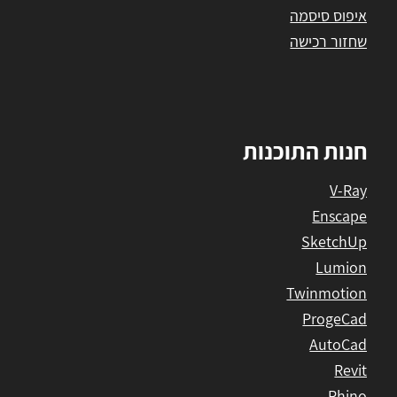
איפוס סיסמה
שחזור רכישה
חנות התוכנות
V-Ray
Enscape
SketchUp
Lumion
Twinmotion
ProgeCad
AutoCad
Revit
Rhino