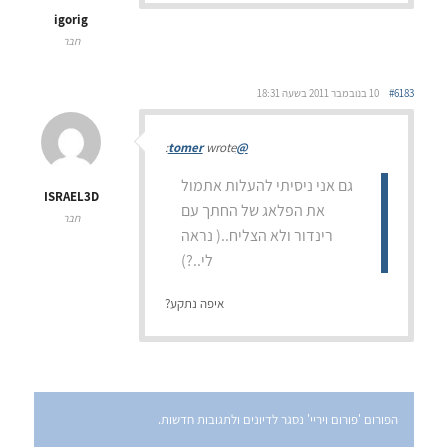
igorig
חבר
#6183
10 בנובמבר 2011 בשעה 18:31
wrote:
@tomer
גם אני ניסיתי להעלות אתמול
ISRAEL3D
את הפלאג של החתך עם
חבר
רינדור ולא הצליח..( נראה
לי..?)
איפה נתקע?
הפורום 'פורום ויריי' נסגר לדיונים ולתגובות חדשות.