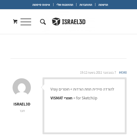
הרשמה
התחברות
ההזמנות שלי
איפוס סיסמה
#4348
7 בנובמבר 2011 בשעה 19:12
להורדה מיידית תחת הורדות > חומרים Vray
for SketchUp >
חומרי VISMAT
ISRAEL3D
חבר