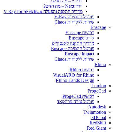
ויריי 5 – מה חדש?
ויריי Next – מה חדש?
מדריך התקנה והפעלה V-Ray for SketchUp
פורטל התמיכה V-Ray
שירות ללקוחות Chaos
Enscape
רכישת Enscape
קורס Enscape
מדריך התקנה לאנסקייפ
פורטל התמיכה Enscape
Enscape Impact
שירות ללקוחות Chaos
Rhino
רכישת Rhino
VisualARQ for Rhino
Rhino Lands Design
Lumion
ProgeCad
רכישת ProgeCad
פורטל עזרה פרוגקאד
Autodesk
Twinmotion
3DCoat
RedShift
Red Giant