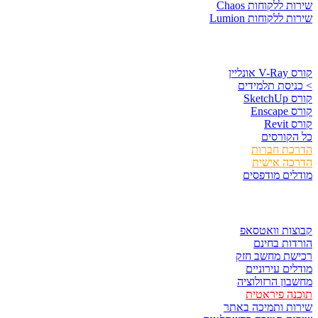
שירות ללקוחות Chaos
שירות ללקוחות Lumion
קורסים וספרים
קורס V-Ray אונליין
> כניסת תלמידים
קורס SketchUp
קורס Enscape
קורס Revit
כל הקורסים
הדרכת חברות
הדרכה אישית
מודלים מודפסים
לגזור ולשמור
קבוצות וואטסאפ
הורדות בחינם
רכישת מחשב חזק
מודלים עירוניים
מחשבון הרזולוציה
תוכנה פיראטית
שירות ותמיכה באתר