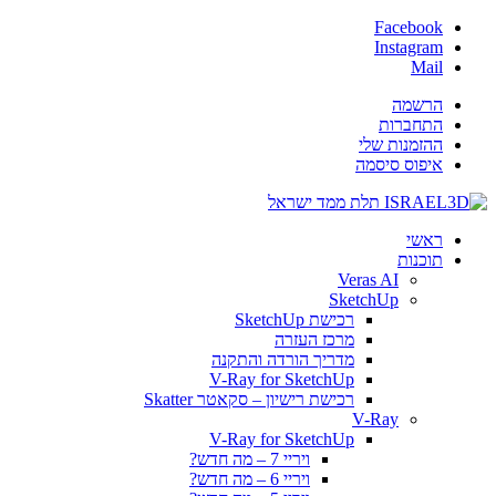
Facebook
Instagram
Mail
הרשמה
התחברות
ההזמנות שלי
איפוס סיסמה
ראשי
תוכנות
Veras AI
SketchUp
רכישת SketchUp
מרכז העזרה
מדריך הורדה והתקנה
V-Ray for SketchUp
רכישת רישיון – סקאטר Skatter
V-Ray
V-Ray for SketchUp
ויריי 7 – מה חדש?
ויריי 6 – מה חדש?