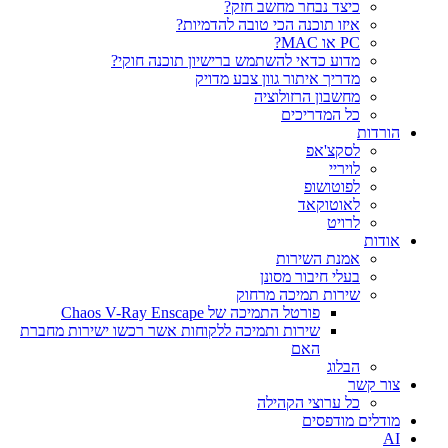
כיצד נבחר מחשב חזק?
איזו תוכנה הכי טובה להדמיות?‎‎
PC או MAC?
מדוע כדאי להשתמש ברישיון תוכנה חוקי?
מדריך איתור גוון צבע מדויק
מחשבון הרזולוציה
כל המדריכים
הורדות
לסקצ'אפ
לויריי
לפוטושופ
לאוטוקאד
לרויט
אודות
אמנת השירות
בעלי חיבור מסונן
שירות תמיכה מרחוק
פורטל התמיכה של Chaos V-Ray Enscape
שירות ותמיכה ללקוחות אשר רכשו ישירות מחברת
האם
הבלוג
צור קשר
כל ערוצי הקהילה
מודלים מודפסים
AI