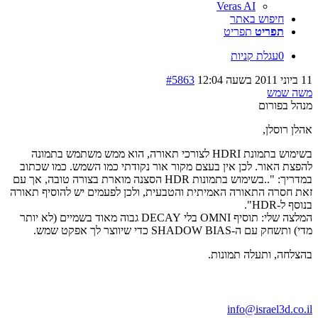
Veras AI
חיפוש באתר
תפריט
תפריט
0
עגלת קניות
11 ביוני 2011 בשעה 12:04
#5863
משה שמש
מנהל בפורום
אהלן רוסלן,
בשימוש בתמונת HDRI לצורכי תאורה, הוא ממש משתמש בתמונה
להפצת האור. לכן אין בעצם מקור אור נקודתי כמו השמש. כמו שכתוב
במדריך: "..בשימוש בתמונות HDR הסצנה מוארת בצורה טובה, אך עם
זאת חסרה התאורה האמיתית והטבעית, ולכן לפעמים יש להוסיף תאורה
בנוסף ל-HDR".
המלצה שלי: תוסיף OMNI בלי DECAY גבוה מאוד בשמיים (לא יותר
מדי) ותשחק עם ה-SHADOW BIAS כדי שיווצר לך אפקט שמש.
בהצלחה, ותעלה תמונות.
בואו נדבר
info@israel3d.co.il