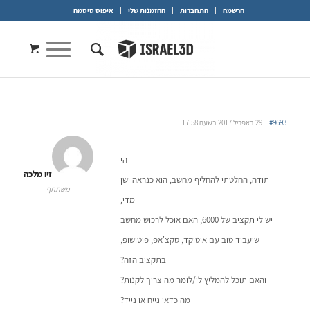
הרשמה
התחברות
ההזמנות שלי
איפוס סיסמה
#9693
29 באפריל 2017 בשעה 17:58
הי
זיו מלכה
תודה, החלטתי להחליף מחשב, הוא כנראה ישן
משתתף
מדי,
יש לי תקציב של 6000, האם אוכל לרכוש מחשב
שיעבוד טוב עם אוטוקד, סקצ'אפ, פוטושופ,
בתקציב הזה?
והאם תוכל להמליץ לי/לומר מה צריך לקנות?
מה כדאי נייח או נייד?